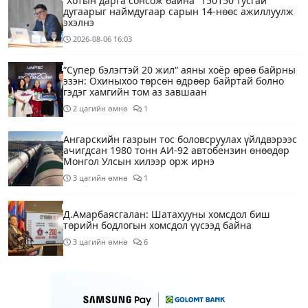
“Хотын дарга сонсож байна” 150150 тусгай
дугаарыг наймдугаар сарын 14-нөөс ажиллуулж
эхэлнэ
2026-08-06
16:03
“Супер бэлэгтэй 20 жил“ аяны хоёр өрөө байрны
эзэн: Охиныхоо төрсөн өдрөөр байртай болно
гэдэг хамгийн том аз завшаан
2 цагийн өмнө
1
Ангарскийн газрын тос боловсруулах үйлдвэрээс
ачигдсан 1980 тонн АИ-92 автобензин өнөөдөр
Монгол Улсын хилээр орж ирнэ
3 цагийн өмнө
1
Д.Амарбаясгалан: Шатахууны хомсдол биш
төрийн бодлогын хомсдол үүсээд байна
3 цагийн өмнө
6
Нэгдүгээр хорооллын арын замыг өнөөдөр орой
23:00 цагаас түр хааж, борооны ус зайлуулах
шугамын хөндлөн сэтэлгээ хийнэ