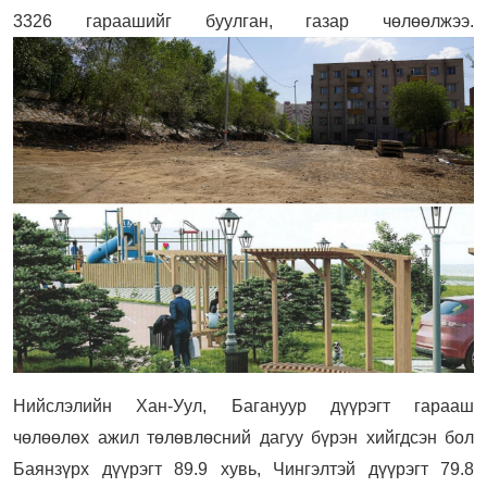
3326 гараашийг буулган, газар чөлөөлжээ.
Нийслэлийн Хан-Уул, Багануур дүүрэгт гарааш
чөлөөлөх ажил төлөвлөсний дагуу бүрэн хийгдсэн бол
Баянзүрх дүүрэгт 89.9 хувь, Чингэлтэй дүүрэгт 79.8