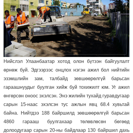
Нийслэл Улаанбаатар хотод олон бүтээн байгуулалт
өрнөж буй. Эдгээрээс онцлох нэгэн ажил бол нийтийн
эзэмшлийн зам, талбайд зөвшөөрөлгүй барьсан
гараашнуудыг буулган хийж буй тохижилт юм. Уг ажил
өнгөрсөн оноос эхэлсэн. Энэ жилийн тухайд гуравдугаар
сарын 15-наас эхэлсэн тус ажлын явц 68.4 хувьтай
байна. Нийтдээ 188 байршилд зөвшөөрөлгүй барьсан
4860 гарааш буулгахаар төлөвлөсөн бөгөөд
долоодугаар сарын 20-ны байдлаар 130 байршил дахь