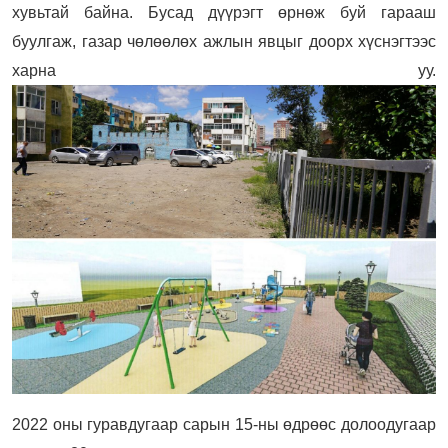
хувьтай байна. Бусад дүүрэгт өрнөж буй гарааш
буулгаж, газар чөлөөлөх ажлын явцыг доорх хүснэгтээс
харна уу.
2022 оны гуравдугаар сарын 15-ны өдрөөс долоодугаар