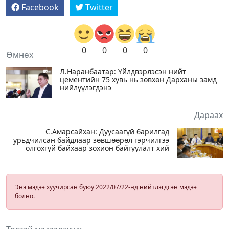
Facebook
Twitter
0
0
0
0
Өмнөх
Л.Наранбаатар: Үйлдвэрлэсэн нийт
цементийн 75 хувь нь зөвхөн Дарханы замд
нийлүүлэгдэнэ
Дараах
С.Амарсайхан: Дуусаагүй барилгад
урьдчилсан байдлаар зөвшөөрөл гэрчилгээ
олгохгүй байхаар зохион байгуулалт хий
Энэ мэдээ хуучирсан буюу 2022/07/22-нд нийтлэгдсэн мэдээ
болно.