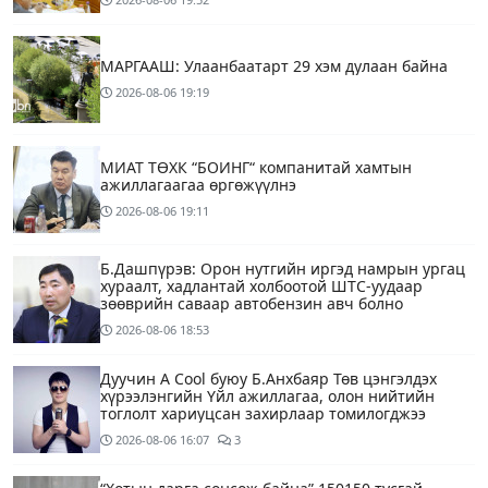
МАРГААШ: Улаанбаатарт 29 хэм дулаан байна
2026-08-06
19:19
МИАТ ТӨХК “БОИНГ“ компанитай хамтын
ажиллагаагаа өргөжүүлнэ
2026-08-06
19:11
Б.Дашпүрэв: Орон нутгийн иргэд намрын ургац
хураалт, хадлантай холбоотой ШТС-уудаар
зөөврийн саваар автобензин авч болно
2026-08-06
18:53
Дуучин A Cool буюу Б.Анхбаяр Төв цэнгэлдэх
хүрээлэнгийн Үйл ажиллагаа, олон нийтийн
тоглолт хариуцсан захирлаар томилогджээ
2026-08-06
16:07
3