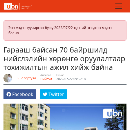
Энэ мэдээ хуучирсан буюу 2022/07/22-нд нийтлэгдсэн мэдээ
болно.
Гарааш байсан 70 байршилд
нийслэлийн хөрөнгө оруулалтаар
тохижилтын ажил хийж байна
Ангилал
Огноо
Б.Болортуяа
Нийгэм
2022-07-22 09:52:18
Facebook
Twitter