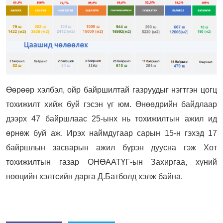
Өөрөөр хэлбэл, ойр байршилтай газруудыг нэгтгэн цогц
тохижилт хийж буй гэсэн үг юм. Өнөөдрийн байдлаар
дээрх 47 байршлаас 25-ынх нь тохижилтын ажил ид
өрнөж буй аж. Ирэх наймдугаар сарын 15-н гэхэд 17
байршлын засварын ажил бүрэн дуусна гэж Хот
тохижилтын газар ОНӨААТҮГ-ын Захиргаа, хүний
нөөцийн хэлтсийн дарга Д.Батболд хэлж байна.