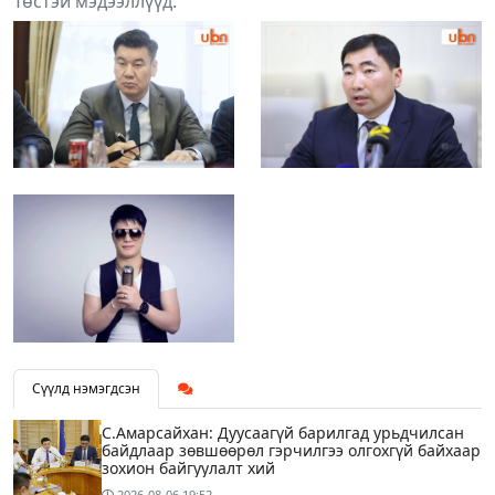
Төстэй мэдээллүүд:
Сүүлд нэмэгдсэн
С.Амарсайхан: Дуусаагүй барилгад урьдчилсан
байдлаар зөвшөөрөл гэрчилгээ олгохгүй байхаар
зохион байгуулалт хий
2026-08-06
19:52