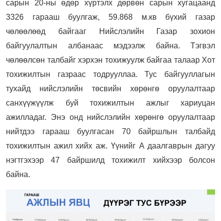
сарын 20-ны өдөр хүртэлх дөрвөн сарын хугацаанд
3326 гарааш буулгаж, 59.868 м.кв бүхий газар
чөлөөлөөд байгааг Нийслэлийн Газар зохион
байгуулалтын албанаас мэдээлж байна. Тэгвэл
чөлөөлсөн талбайг хэрхэн тохижуулж байгаа талаар Хот
тохижилтын газраас тодрууллаа. Тус байгууллагын
тухайд нийслэлийн төсвийн хөрөнгө оруулалтаар
санхүүжүүлж буй тохижилтын ажлыг хариуцан
ажилладаг. Энэ онд нийслэлийн хөрөнгө оруулалтаар
нийтдээ гарааш буулгасан 70 байршлын талбайд
тохижилтын ажил хийх аж. Үүнийг А даалгаврын дагуу
нэгтгэхээр 47 байршилд тохижилт хийхээр болсон
байна.