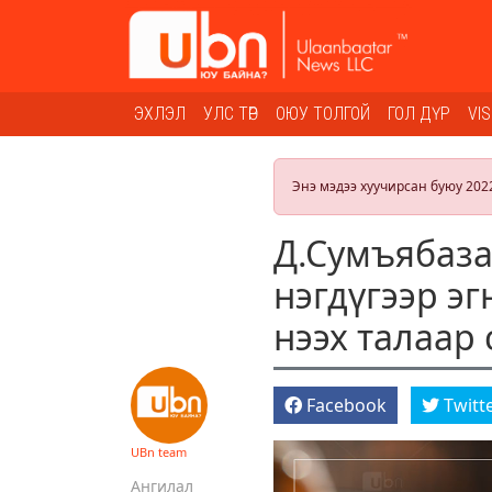
ЭХЛЭЛ
УЛС ТӨР
ОЮУ ТОЛГОЙ
ГОЛ ДҮР
VI
Энэ мэдээ хуучирсан буюу 202
Д.Сумъябаза
нэгдүгээр эг
нээх талаар
Facebook
Twitt
UBn team
Ангилал