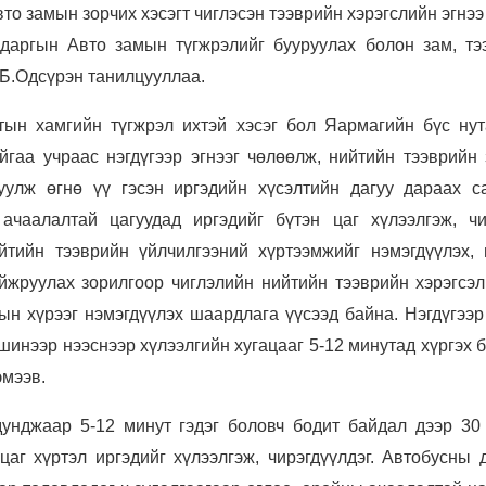
то замын зорчих хэсэгт чиглэсэн тээврийн хэрэгслийн эгнээ
даргын Авто замын түгжрэлийг бууруулах болон зам, тэ
 Б.Одсүрэн танилцууллаа.
тын хамгийн түгжрэл ихтэй хэсэг бол Яармагийн бүс нут
йгаа учраас нэгдүгээр эгнээг чөлөөлж, нийтийн тээврийн 
уулж өгнө үү гэсэн иргэдийн хүсэлтийн дагуу дараах с
ачаалалтай цагуудад иргэдийг бүтэн цаг хүлээлгэж, чи
тийн тээврийн үйлчилгээний хүртээмжийг нэмэгдүүлэх, 
йжруулах зорилгоор чиглэлийн нийтийн тээврийн хэрэгсэл
ын хүрээг нэмэгдүүлэх шаардлага үүсээд байна. Нэгдүгээр
 шинээр нээснээр хүлээлгийн хугацааг 5-12 минутад хүргэх
эмээв.
дунджаар 5-12 минут гэдэг боловч бодит байдал дээр 30 
цаг хүртэл иргэдийг хүлээлгэж, чирэгдүүлдэг. Автобусны 