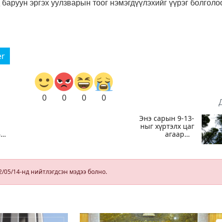
 баруун эргэх уулзварын тоог нэмэгдүүлэхийг үүрэг болголо
er
0
0
0
0
Энэ сарын 9-13-
ныг хүртэлх цаг
60
агаарын
урьдчилсан
төлөв
2/05/14-нд нийтлэгдсэн мэдээ болно.