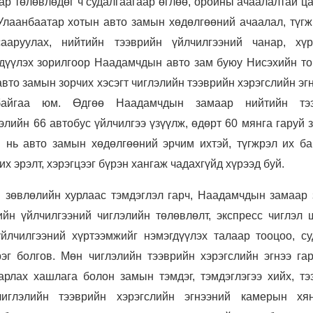
аар төлөвлөдөг ч судалгаагаар өглөө, оройны ачаалалтай ц
 Улаанбаатар хотын авто замын хөдөлгөөний ачаалал, түгж
сааруулах, нийтийн тээврийн үйлчилгээний чанар, хүр
дүүлэх зорилгоор Наадамчдын авто зам буюу Нисэхийн то
вто замын зорчих хэсэгт чиглэлийн тээврийн хэрэгслийн эг
байгаа юм. Өдгөө Наадамчдын замаар нийтийн тээ
элийн 66 автобус үйлчилгээ үзүүлж, өдөрт 60 мянга гаруй 
м нь авто замын хөдөлгөөний эрчим ихтэй, түгжрэл их ба
х эрэлт, хэрэгцээг бүрэн хангаж чадахгүйд хүрээд буй.
 зөвлөлийн хурлаас тэмдэглэл гарч, Наадамчдын замаар 
ийн үйлчилгээний чиглэлийн төлөвлөлт, экспресс чиглэл 
үйлчилгээний хүртээмжийг нэмэгдүүлэх талаар тооцоо, су
эг болгов. Мөн чиглэлийн тээврийн хэрэгслийн эгнээ гар
арлах хашлага болон замын тэмдэг, тэмдэглэгээ хийх, тэ
чиглэлийн тээврийн хэрэгслийн эгнээний камерын хя