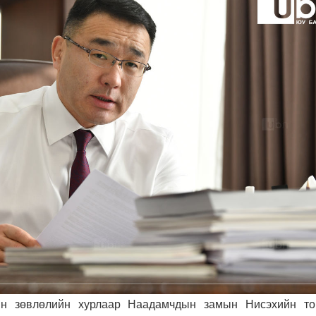
ын зөвлөлийн хурлаар Наадамчдын замын Нисэхийн то