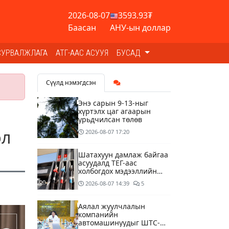
2026-08-07
3593.93₮
Баасан
АНУ-ын доллар
СУРВАЛЖЛАГА
АТГ-ААС АСУУЯ
БУСАД
Сүүлд нэмэгдсэн
Энэ сарын 9-13-ныг
хүртэлх цаг агаарын
урьдчилсан төлөв
эл
2026-08-07
17:20
Шатахуун дамлаж байгаа
асуудалд ТЕГ-аас
холбогдох мэдээллийн
дагуу шалгалтын
2026-08-07
14:39
5
ажиллагааг эрчимжүүлж
байна
Аялал жуулчлалын
компанийн
автомашинуудыг ШТС-