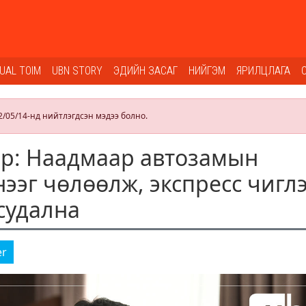
SUAL TOIM
UBN STORY
ЭДИЙН ЗАСАГ
НИЙГЭМ
ЯРИЛЦЛАГА
2/05/14-нд нийтлэгдсэн мэдээ болно.
р: Наадмаар автозамын
нээг чөлөөлж, экспресс чигл
 судална
er