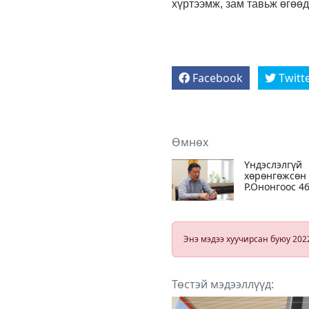
хүртээмж, зам тавьж өгөөд
Facebook
Twitt
Өмнөх
Үндэслэлгүй
хөрөнгөжсөн
Р.Ононгоос 4
мянган
ам.долларыг
гаргуулж
УЛСЫГ
Энэ мэдээ хуучирсан буюу 202
ХОХИРОЛГҮЙ
болгох
шийдвэр
гаргалаа
Төстэй мэдээллүүд: