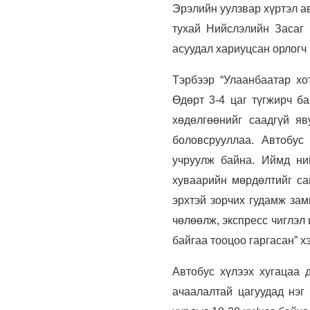
Эрэлийн уулзвар хүртэл ав
тухай Нийслэлийн Засаг 
асуудал хариуцсан орлогч
Тэрбээр “Улаанбаатар хо
Өдөрт 3-4 цаг түгжирч ба
хөдөлгөөнийг саадгүй яв
боловсрууллаа. Автобус 
учруулж байна. Иймд ний
хуваарийн мөрдөлтийг са
эрхтэй зорчих гудамж зам
чөлөөлж, экспресс чиглэл
байгаа тооцоо гаргасан” х
Автобус хүлээх хугацаа 
ачаалалтай цагуудад нэг 