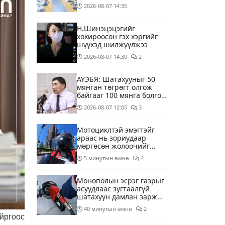
ууд хязгаарлалтгүйгээр
2026-08-07
14:35
шатахуун олгох
боломжоор хангана
Н.Шинэцэцэгийг
хохироосон гэх хэргийг
шүүхэд шилжүүлжээ
2026-08-07
14:30
2
АҮЭБЯ: Шатахууныг 50
мянган төгрөгт олгож
байгааг 100 мянга болгож
нэмэгдүүлэхээр ажиллаж
2026-08-07
12:05
3
байна
Мотоциклтэй эмэгтэйг
араас нь зориудаар
мөргөсөн жолоочийг
ажлаас нь чөлөөлжээ
5 минутын өмнө
4
Монополын эсрэг газрыг
асуудлаас зугтаалгүй
шатахуун дамлан зарж
буй асуудалд хяналт
40 минутын өмнө
2
тавихыг үүрэгдэв
йргоос