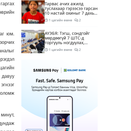
Тарвас ачих ажилд
 гаргах
туслахаар гэрээсээ гарсан
эврийн
10 настай охиныг 7 дахь
өдрөө хайж байна
1 цагийн өмнө
2
АҮЭБЯ: Тэгш, сондгойг
аг юм.
мөрдөөгүй 7 ШТС-д
зорчих
торгууль ногдуулах,
тусгай зөвшөөрлийг нь
1 цагийн өмнө
2
аналыг
цуцлах хүртэл арга
хэмжээ авахыг сануулав
рэгдэл
Боловсролын сайд Л.Энх-
Амгалан Pearson
цагийн
компанийн
 давуу
удирдлагуудтай уулзаж,
1 цагийн өмнө
хамтын ажиллагааг
 эгнээг
гүнзгийрүүлэх талаар
ярилцжээ
 боломж
Улаанбаатарт 29 хэм
дулаан байна
5 цагийн өмнө
минут,
С.Амарсайхан: Дуусаагүй
дундаж
барилгад урьдчилсан