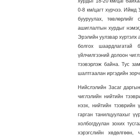
хурдыг 18-20 км/цаг байх
0-8 км/цагт хүрчээ. Иймд
бууруулах, төвлөрлийг 
ашиглалтын хурдыг нэмэг
Эрэлийн уулзвар хүртэлх а
болгох шаардлагатай 
үйлчилгээний долоон чигл
тээвэрлэж байна. Тус за
шалтгаалан иргэдийн зорчи
Нийслэлийн Засаг даргын
чиглэлийн нийтийн тээвр
нээх, нийтийн тээврийн 
гарган танилцуулахыг үүр
холбогдуулан зохих тусга
хэрэгслийн хөдөлгөөн, 