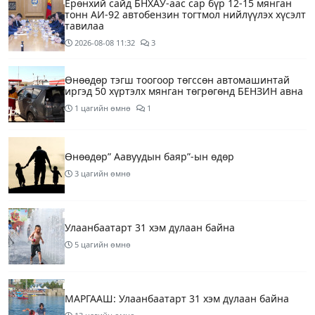
Ерөнхий сайд БНХАУ-аас сар бүр 12-15 мянган
тонн АИ-92 автобензин тогтмол нийлүүлэх хүсэлт
тавилаа
2026-08-08
11:32
3
Өнөөдөр тэгш тоогоор төгссөн автомашинтай
иргэд 50 хүртэлх мянган төгрөгөнд БЕНЗИН авна
1 цагийн өмнө
1
Өнөөдөр” Аавуудын баяр”-ын өдөр
3 цагийн өмнө
Улаанбаатарт 31 хэм дулаан байна
5 цагийн өмнө
МАРГААШ: Улаанбаатарт 31 хэм дулаан байна