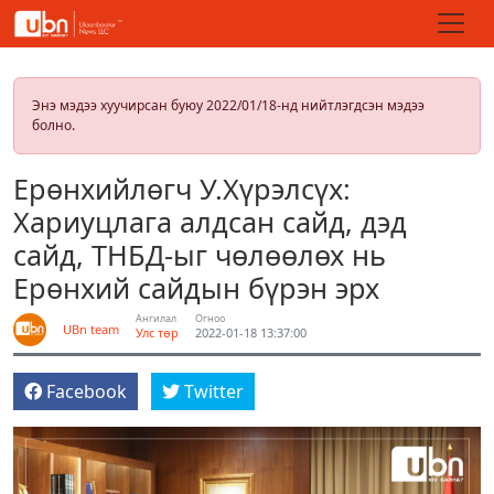
Энэ мэдээ хуучирсан буюу 2022/01/18-нд нийтлэгдсэн мэдээ
болно.
Ерөнхийлөгч У.Хүрэлсүх:
Хариуцлага алдсан сайд, дэд
сайд, ТНБД-ыг чөлөөлөх нь
Ерөнхий сайдын бүрэн эрх
Ангилал
Огноо
UBn team
Улс төр
2022-01-18 13:37:00
Facebook
Twitter