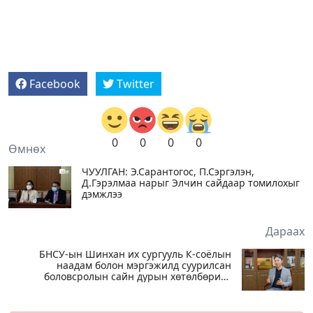
Facebook
Twitter
0
0
0
0
Өмнөх
ЧУУЛГАН: Э.Сарантогос, П.Сэргэлэн,
Д.Гэрэлмаа нарыг Элчин сайдаар томилохыг
дэмжлээ
Дараах
БНСУ-ын Шинхан их сургууль К-соёлын
наадам болон мэргэжилд суурилсан
боловсролын сайн дурын хөтөлбөрийг
зохион байгуулж байна