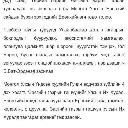
дэд сайд, Төрийн нарийн бичгийн даргыг албан
тушаалаас нь чөлөөлсөн нь Монгол Улсын Ерөнхий
сайдын бүрэн эрх гэдгийг Ерөнхийлөгч тодотголоо.
Тэрбээр юуны түрүүнд Улаанбаатар хотын агаарын
бохирдлыг бууруулах, экосистемийг хамгаалах,
ялангуяа цөлжилт, шар шороон шуургатай тэмцэх, гол
мөрөн, булаг шандыг хамгаалах, тэрбум мод тарьж
ургуулах зэрэгт онцгой анхаарч ажиллахыг нэр дэвшигч
Б.Бат-Эрдэнэд захилаа.
Монгол Улсын Үндсэн хуулийн Гучин есдүгээр зүйлийн 4
дэх хэсэгт, “Засгийн газрын гишүүнийг Улсын Их Хурал,
Ерөнхийлөгчид танилцуулснаар Ерөнхий сайд томилж,
чөлөөлж, огцруулна. Засгийн газрын гишүүн Улсын Их
Хуралд тангараг өргөнө” гэж заасан.