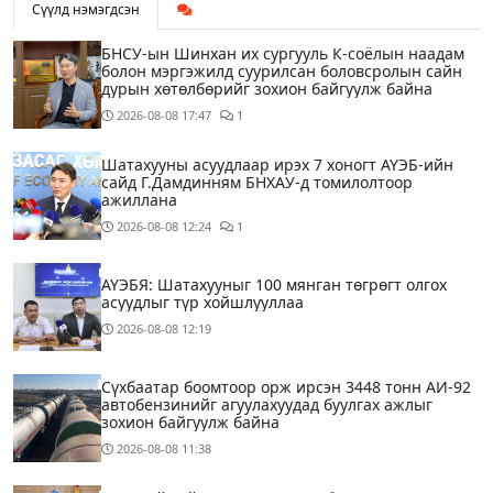
Сүүлд нэмэгдсэн
БНСУ-ын Шинхан их сургууль К-соёлын наадам
болон мэргэжилд суурилсан боловсролын сайн
дурын хөтөлбөрийг зохион байгуулж байна
2026-08-08
17:47
1
Шатахууны асуудлаар ирэх 7 хоногт АҮЭБ-ийн
сайд Г.Дамдинням БНХАУ-д томилолтоор
ажиллана
2026-08-08
12:24
1
АҮЭБЯ: Шатахууныг 100 мянган төгрөгт олгох
асуудлыг түр хойшлууллаа
2026-08-08
12:19
Сүхбаатар боомтоор орж ирсэн 3448 тонн АИ-92
автобензинийг агуулахуудад буулгах ажлыг
зохион байгуулж байна
2026-08-08
11:38