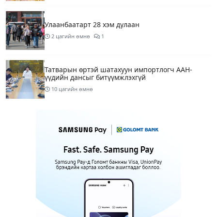
Улаанбаатарт 28 хэм дулаан
2 цагийн өмнө
1
Татварын өртэй шатахуун импортлогч ААН-
үүдийн дансыг битүүмжлэхгүй
10 цагийн өмнө
Маргааш Улаанбаатарт 28 хэм дулаан, багавтар
үүлтэй
13 цагийн өмнө
Шатахууны хомсдолтой холбогдуулан онцын
шаардлагагүй бол Монгол Улсад аялахгүй байхыг
АНУ-ын ЭСЯ-наас зөвлөжээ
15 цагийн өмнө
3
“Аяллын газрын зураг”-ийн хэвлэмэл хувилбар