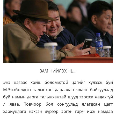
ЗАМ НИЙЛЭХ НЬ...
Энэ цагаас хойш боломжтой цагийг хүлээж буй
М.Энхболдын талынхан дараалан ялалт байгуулаад
буй намын дарга талынхантай шууд тэрсэж чадахгүй
л яваа. Товчоор бол сонгуульд ялагдсан цагт
хариуцлага нэхсэн дүрээр эргэн гарч ирж намдаа