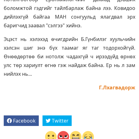
боломжтой гэдгийг тайлбарлаж байна лээ. Ковидоо
дийлэхгүй байгаа МАН сонгуульд ялагдвал эрх
баригчид заавал "сэлгээ" хийнэ.
Эцэст нь хэлэхэд өчигдрийн Б.Гүнбилэг хуульчийн
хэлсэн шиг энэ бүх таамаг яг таг тодорхойгүй.
Өнөөдөртөө би нотолж чадахгүй ч ирээдүйд өрнөх
улс төр хариулт өгнө гэж найдаж байна. Ер нь л зам
нийлэх нь...
Г.Лхагвадорж
Facebook
Twitter