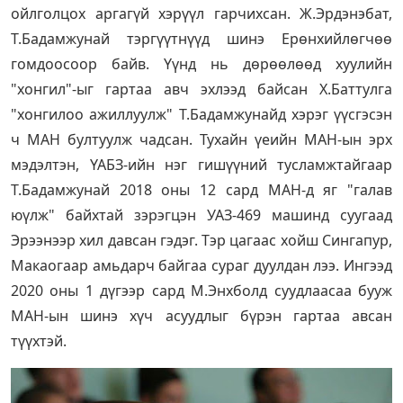
ойлголцох аргагүй хэрүүл гарчихсан. Ж.Эрдэнэбат,
Т.Бадамжунай тэргүүтнүүд шинэ Ерөнхийлөгчөө
гомдоосоор байв. Үүнд нь дөрөөлөөд хуулийн
"хонгил"-ыг гартаа авч эхлээд байсан Х.Баттулга
"хонгилоо ажиллуулж" Т.Бадамжунайд хэрэг үүсгэсэн
ч МАН бултуулж чадсан. Тухайн үеийн МАН-ын эрх
мэдэлтэн, ҮАБЗ-ийн нэг гишүүний тусламжтайгаар
Т.Бадамжунай 2018 оны 12 сард МАН-д яг "галав
юүлж" байхтай зэрэгцэн УАЗ-469 машинд суугаад
Эрээнээр хил давсан гэдэг. Тэр цагаас хойш Сингапур,
Макаогаар амьдарч байгаа сураг дуулдан лээ. Ингээд
2020 оны 1 дүгээр сард М.Энхболд суудлаасаа бууж
МАН-ын шинэ хүч асуудлыг бүрэн гартаа авсан
түүхтэй.