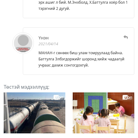
эрх ашиг л бий. М.Энхболд, Х.Баттулга хоёр бол 1
тэрэгний 2 дугуй.
Үнэн
2021/04/14
МАНАН-г сөнөөх биш улам томруулаад байна.
Баттулга Элбэгдоржийг шоронд хийж чадаагүй
учраас дахиж сонгогдохгүй.
Төстэй мэдээллүүд: