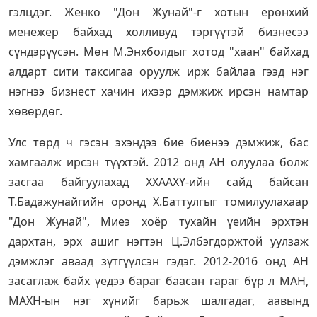
гэлцдэг. Женко "Дон Жунай"-г хотын ерөнхий
менежер байхад холливуд тэргүүтэй бизнесээ
сүндэрүүсэн. Мөн М.Энхболдыг хотод "хаан" байхад
алдарт сити таксигаа оруулж ирж байлаа гээд нэг
нэгнээ бизнест хачин ихээр дэмжиж ирсэн намтар
хөвөрдөг.
Улс төрд ч гэсэн эхэндээ бие биенээ дэмжиж, бас
хамгаалж ирсэн түүхтэй. 2012 онд АН олуулаа болж
засгаа байгуулахад ХХААХҮ-ийн сайд байсан
Т.Бадажунайгийн оронд Х.Баттулгыг томилуулахаар
"Дон Жунай", Миеэ хоёр тухайн үеийн эрхтэн
дархтан, эрх ашиг нэгтэн Ц.Элбэгдоржтой уулзаж
дэмжлэг аваад зүтгүүлсэн гэдэг. 2012-2016 онд АН
засаглаж байх үедээ бараг баасан гараг бүр л МАН,
МАХН-ын нэг хүнийг барьж шалгадаг, аавынд