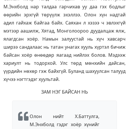
М.Энхболд нар талдаа гарчихав уу даа гэх бодлыг
өөрийн эрхгүй төрүүлж эхэллээ. Олон хүн надтай
адил гайхаж байгаа байх. Саяхан л хэзээ ч эвлэхгүй
мэтээр аашилж, Хятад, Монголоороо дуудалцаж ялж,
ялагдсан хоёр. Намын залуустай нь хүч хавсарч
ширээ сандалаас нь татан унагах хууль хүртэл бичиж
байсан хоёр өнөөдөр яагаад нийлэх болов. Мэдээж
хариулт нь тодорхой. Улс төрд мөнхийн дайсан,
үүрдийн нөхөр гэж байхгүй. Буланд шахуулсан талууд
хүчээ нэгтгэдэг хуультай.
ЗАМ НЭГ БАЙСАН НЬ
Олон нийт Х.Баттулга,
М.Энхболд гэдэг хоёр хүнийг