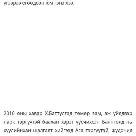
үгээрээ егөөдсөн юм гэнэ лээ.
2016 оны хавар Х.Баттулгад төмөр зам, аж үйлдвэр
парк тэргүүтэй баахан хэрэг үүсчихсэн Баянголд нь
хуулийнхан шалгалт хийгээд Аса тэргүүтэй, жүдочид