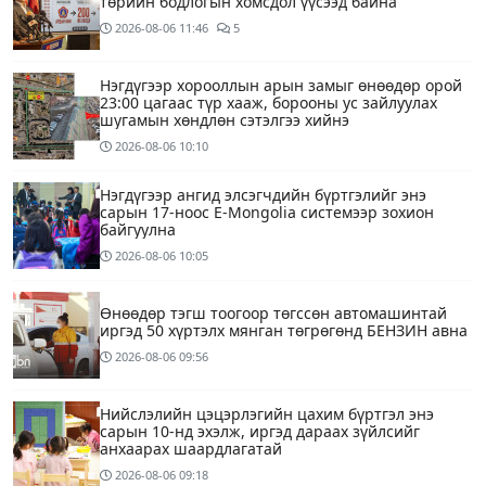
төрийн бодлогын хомсдол үүсээд байна
2026-08-06
11:46
5
Нэгдүгээр хорооллын арын замыг өнөөдөр орой
23:00 цагаас түр хааж, борооны ус зайлуулах
шугамын хөндлөн сэтэлгээ хийнэ
2026-08-06
10:10
Нэгдүгээр ангид элсэгчдийн бүртгэлийг энэ
сарын 17-ноос E-Mongolia системээр зохион
байгуулна
2026-08-06
10:05
Өнөөдөр тэгш тоогоор төгссөн автомашинтай
иргэд 50 хүртэлх мянган төгрөгөнд БЕНЗИН авна
2026-08-06
09:56
Нийслэлийн цэцэрлэгийн цахим бүртгэл энэ
сарын 10-нд эхэлж, иргэд дараах зүйлсийг
анхаарах шаардлагатай
2026-08-06
09:18