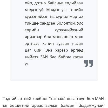
ойр, дотно байсныг төдийлөн
мэддэггүй. Мэддэг улс төрийн
хүрээнийхэн нь хүртэл мартах
тийшээ хандсан бололтой. Улс
төрийн хүрээнийхэний
яриагаар бол мань хоёр маш
эртнээс хачин зузаан явсан
цаг бий. Энэ хэрээр эргээд
нийлэх ЗАЙ бас байгаа гэсэн
үг.
Тэдний эртний холбоог "гагнаж" явсан хүн бол МАН-
ыг хөшигний араас залдаг байсан Т.Бадамжунайг