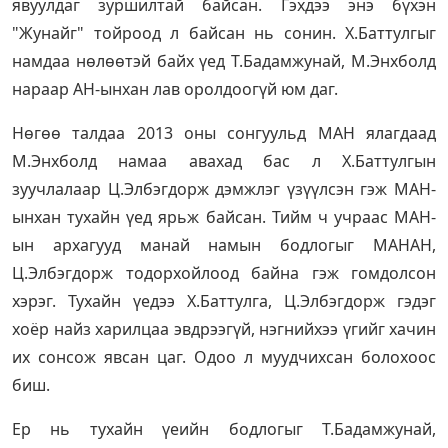
явуулдаг зуршилтай байсан. Гэхдээ энэ бүхэн
"Жунайг" тойроод л байсан нь сонин. Х.Баттулгыг
намдаа нөлөөтэй байх үед Т.Бадамжунай, М.Энхболд
нараар АН-ынхан лав оролдоогүй юм даг.
Нөгөө талдаа 2013 оны сонгуульд МАН ялагдаад
М.Энхболд намаа авахад бас л Х.Баттулгын
зуучлалаар Ц.Элбэгдорж дэмжлэг үзүүлсэн гэж МАН-
ынхан тухайн үед ярьж байсан. Тийм ч учраас МАН-
ын архагууд манай намын бодлогыг МАНАН,
Ц.Элбэгдорж тодорхойлоод байна гэж гомдолсон
хэрэг. Тухайн үедээ Х.Баттулга, Ц.Элбэгдорж гэдэг
хоёр найз харилцаа эвдрээгүй, нэгнийхээ үгийг хачин
их сонсож явсан цаг. Одоо л муудчихсан болохоос
биш.
Ер нь тухайн үеийн бодлогыг Т.Бадамжунай,