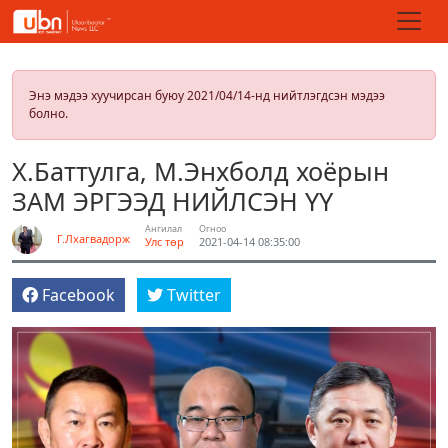
Энэ мэдээ хуучирсан буюу 2021/04/14-нд нийтлэгдсэн мэдээ
болно.
Х.Баттулга, М.Энхболд хоёрын
ЗАМ ЭРГЭЭД НИЙЛСЭН ҮҮ
Ангилал
Огноо
Г.Лхагвадорж
Улс төр
2021-04-14 08:35:00
Facebook
Twitter