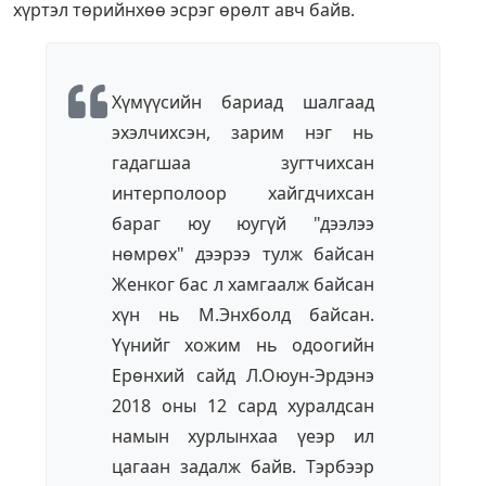
хүртэл төрийнхөө эсрэг өрөлт авч байв.
Хүмүүсийн бариад шалгаад
эхэлчихсэн, зарим нэг нь
гадагшаа зугтчихсан
интерполоор хайгдчихсан
бараг юу юугүй "дээлээ
нөмрөх" дээрээ тулж байсан
Женког бас л хамгаалж байсан
хүн нь М.Энхболд байсан.
Үүнийг хожим нь одоогийн
Ерөнхий сайд Л.Оюун-Эрдэнэ
2018 оны 12 сард хуралдсан
намын хурлынхаа үеэр ил
цагаан задалж байв. Тэрбээр