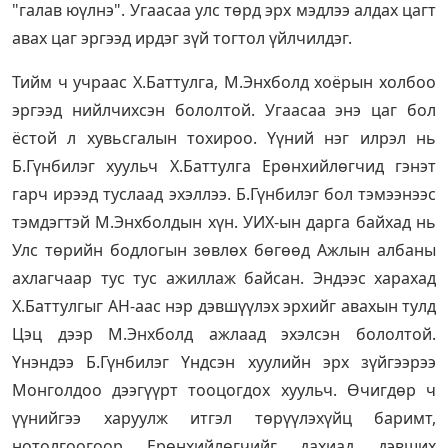
"галав юүлнэ". Угаасаа улс төрд эрх мэдлээ алдах цагт
авах цаг эргээд ирдэг зүй тогтол үйлчилдэг.
Тийм ч учраас Х.Баттулга, М.Энхболд хоёрын холбоо
эргээд нийлчихсэн бололтой. Угаасаа энэ цаг бол
ёстой л хувьсгалын тохироо. Үүний нэг илрэл нь
Б.Гүнбилэг хуульч Х.Баттулга Ерөнхийлөгчид гэнэт
гарч ирээд туслаад эхэллээ. Б.Гүнбилэг бол тэмээнээс
тэмдэгтэй М.Энхболдын хүн. УИХ-ын дарга байхад нь
Улс төрийн бодлогын зөвлөх бөгөөд Ажлын албаны
ахлагчаар тус тус ажиллаж байсан. Эндээс харахад
Х.Баттулгыг АН-аас нэр дэвшүүлэх эрхийг авахын тулд
Цэц дээр М.Энхболд ажлаад эхэлсэн бололтой.
Үнэндээ Б.Гүнбилэг Үндсэн хуулийн эрх зүйгээрээ
Монголдоо дээгүүрт тооцогдох хуульч. Өчигдөр ч
үүнийгээ харуулж итгэл төрүүлэхүйц баримт,
нотолгоогоор Ерөнхийлөгчийг дахиад дэвших