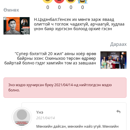
0
0
0
0
Өмнөх
Н.Цэдэнбал:Генсек их мөнгө зарж яваад
олигтой ч тоглож чадахгүй, арчаагүй, худлаа
үнэн баяр хүргэсэн болоод орхиё гэсэн
Дараах
“Супер бэлэгтэй 20 жил“ аяны хоёр өрөө
байрны эзэн: Охиныхоо төрсөн өдрөөр
байртай болно гэдэг хамгийн том аз завшаан
Энэ мэдээ хуучирсан буюу 2021/04/14-нд нийтлэгдсэн мэдээ
болно.
Үнэ
2021/04/14
Мөнхийн дайсан, мөнхийн найз үгүй. Мөнхийн