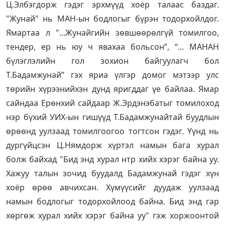
Ц.Элбэгдорж гэдэг эрхмүүд хоёр талаас баздаг.
"Жунай" нь МАН-ын бодлогыг бүрэн тодорхойлдог.
Ямартаа л "...Жунайгийн зөвшөөрөлгүй томилгоо,
тендер, ер нь юу ч явахаа больсон”, “... МАНАН
бүлэглэлийн гол зохион байгуулагч бол
Т.Бадамжунай” гэх яриа үлгэр домог мэтээр улс
төрийн хүрээнийхэн дунд яригддаг үе байлаа. Ямар
сайндаа Ерөнхий сайдаар Ж.Эрдэнэбатыг томилоход
нэр бүхий УИХ-ын гишүүд Т.Бадамжунайтай буудлын
өрөөнд уулзаад томилгоогоо тогтсон гэдэг. Үүнд нь
дургүйцсэн Ц.Нямдорж хүртэл намын бага хурал
болж байхад "Бид энд хурал нтр хийх хэрэг байна уу.
Хажуу талын зочид буудалд Бадамжунай гэдэг хүн
хоёр өрөө авчихсан. Хүмүүсийг дуудаж уулзаад
намын бодлогыг тодорхойлоод байна. Бид энд гар
хөргөж хурал хийх хэрэг байна уу" гэж хоржоонтой