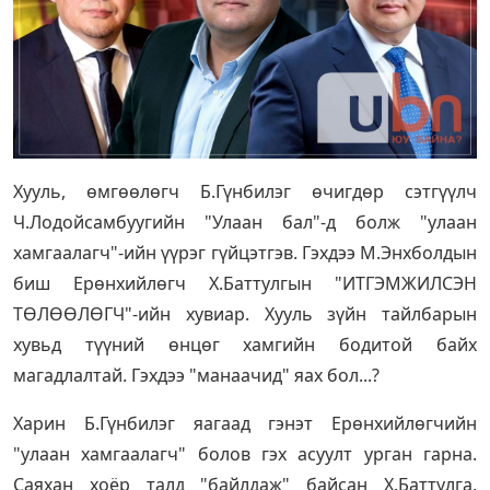
Хууль, өмгөөлөгч Б.Гүнбилэг өчигдөр сэтгүүлч
Ч.Лодойсамбуугийн "Улаан бал"-д болж "улаан
хамгаалагч"-ийн үүрэг гүйцэтгэв. Гэхдээ М.Энхболдын
биш Ерөнхийлөгч Х.Баттулгын "ИТГЭМЖИЛСЭН
ТӨЛӨӨЛӨГЧ"-ийн хувиар. Хууль зүйн тайлбарын
хувьд түүний өнцөг хамгийн бодитой байх
магадлалтай. Гэхдээ "манаачид" яах бол...?
Харин Б.Гүнбилэг яагаад гэнэт Ерөнхийлөгчийн
"улаан хамгаалагч" болов гэх асуулт урган гарна.
Саяхан хоёр талд "байлдаж" байсан Х.Баттулга,