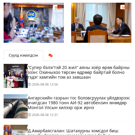
Сүүлд нэмэгдсэн
“Супер бэлэгтэй 20 жил“ аяны хоёр өрөө байрны
эзэн: Охиныхоо төрсөн өдрөөр байртай болно
гэдэг хамгийн том аз завшаан
2026-08-06
12:56
Ангарскийн газрын тос боловсруулах үйлдвэрээс
ачигдсан 1980 тонн АИ-92 автобензин өнөөдөр
Монгол Улсын хилээр орж ирнэ
2026-08-06
12:31
Д.Амарбаясгалан: Шатахууны хомсдол биш