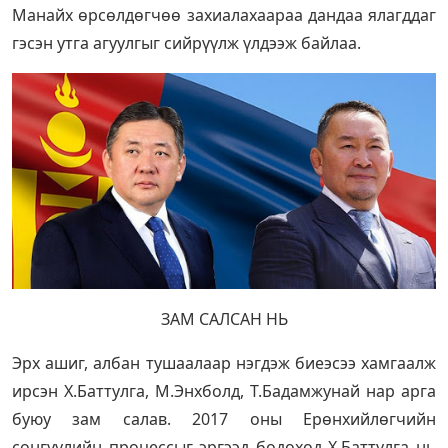
Манайх өрсөлдөгчөө захиалахаараа дандаа ялагддаг
гэсэн утга агуулгыг сийрүүлж үлдээж байлаа.
ЗАМ САЛСАН НЬ
Эрх ашиг, албан тушаалаар нэгдэж биеэсээ хамгаалж
ирсэн Х.Баттулга, М.Энхболд, Т.Бадамжунай нар арга
буюу зам салав. 2017 оны Ерөнхийлөгчийн
сонгуулийн процессыг эргээд бодоход Х.Баттулга нь