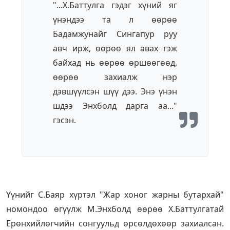
"...Х.Баттулга гэдэг хүний яг
үнэндээ та л өөрөө
Бадамжунайг Сингапур руу
авч ирж, өөрөө ял авах гэж
байхад нь өөрөө өршөөгөөд,
өөрөө захиалж нэр
дэвшүүлсэн шүү дээ. Энэ үнэн
шдээ Энхболд дарга аа..."
гэсэн.
Үүнийг С.Баяр хүртэл "Жар хоног жарны бутархай"
номондоо өгүүлж М.Энхболд өөрөө Х.Баттулгатай
Ерөнхийлөгчийн сонгуульд өрсөлдөхөөр захиалсан.