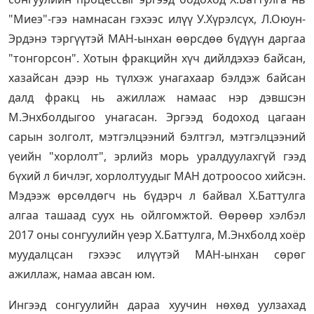
"Миеэ"-гээ намнасан гэхээс илүү У.Хүрэлсүх, Л.Оюун-
Эрдэнэ тэргүүтэй МАН-ынхан өөрсдөө бүдүүн даргаа
"тонгорсон". Хотын фракцийн хүч дийлдэхээ байсан,
хазайсан дээр нь түлхэж унагахаар бэлдэж байсан
далд фракц нь ажиллаж намаас нэр дэвшсэн
М.Энхболдыгоо унагасан. Эргээд бодоход цагаан
сарын золголт, мэтгэлцээний бэлтгэл, мэтгэлцээний
үеийн "хорлолт", эрлийз морь уралдуулахгүй гээд
бүхий л бичлэг, хорлолтуудыг МАН дотроосоо хийсэн.
Мэдээж өрсөлдөгч нь бүдэрч л байвал Х.Баттулга
алгаа ташаад суух нь ойлгомжтой. Өөрөөр хэлбэл
2017 оны сонгуулийн үеэр Х.Баттулга, М.Энхболд хоёр
муудалцсан гэхээс илүүтэй МАН-ынхан сөрөг
ажиллаж, намаа авсан юм.
Ингээд сонгуулийн дараа хуучин нөхөд уулзахад