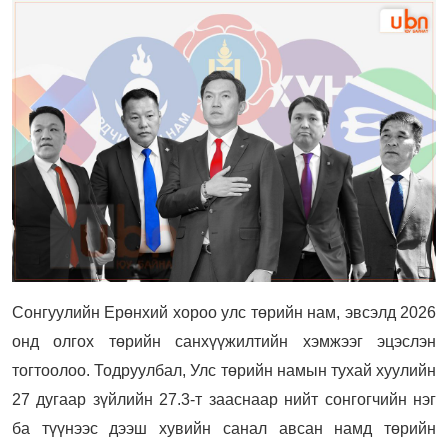
Сонгуулийн Ерөнхий хороо улс
төрийн нам, эвсэлд 2026
онд олгох төрийн санхүүжилтийн хэмжээг эцэслэн
тогтоолоо. Тодруулбал, Улс төрийн намын тухай хуулийн
27 дугаар зүйлийн 27.3-т зааснаар нийт сонгогчийн нэг
ба түүнээс дээш хувийн санал авсан намд төрийн