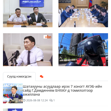
Сүүлд нэмэгдсэн
Шатахууны асуудлаар ирэх 7 хоногт АҮЭБ-ийн
сайд Г.Дамдинням БНХАУ-д томилолтоор
ажиллана
2026-08-08
12:24
1