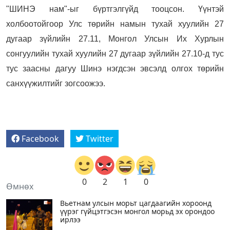
"ШИНЭ нам"-ыг бүртгэлгүйд тооцсон. Үүнтэй
холбоотойгоор Улс төрийн намын тухай хуулийн 27
дугаар зүйлийн 27.11, Монгол Улсын Их Хурлын
сонгуулийн тухай хуулийн 27 дугаар зүйлийн 27.10-д тус
тус заасны дагуу Шинэ нэгдсэн эвсэлд олгох төрийн
санхүүжилтийг зогсоожээ.
Facebook
Twitter
0
2
1
0
Өмнөх
Вьетнам улсын морьт цагдаагийн хороонд
үүрэг гүйцэтгэсэн монгол морьд эх орондоо
ирлээ