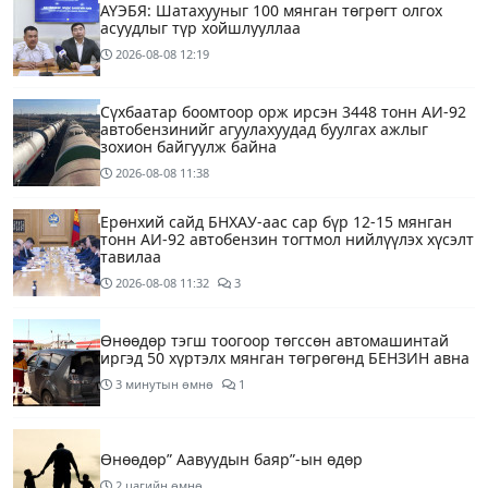
АҮЭБЯ: Шатахууныг 100 мянган төгрөгт олгох
асуудлыг түр хойшлууллаа
2026-08-08
12:19
Сүхбаатар боомтоор орж ирсэн 3448 тонн АИ-92
автобензинийг агуулахуудад буулгах ажлыг
зохион байгуулж байна
2026-08-08
11:38
Ерөнхий сайд БНХАУ-аас сар бүр 12-15 мянган
тонн АИ-92 автобензин тогтмол нийлүүлэх хүсэлт
тавилаа
2026-08-08
11:32
3
Өнөөдөр тэгш тоогоор төгссөн автомашинтай
иргэд 50 хүртэлх мянган төгрөгөнд БЕНЗИН авна
3 минутын өмнө
1
Өнөөдөр” Аавуудын баяр”-ын өдөр
2 цагийн өмнө