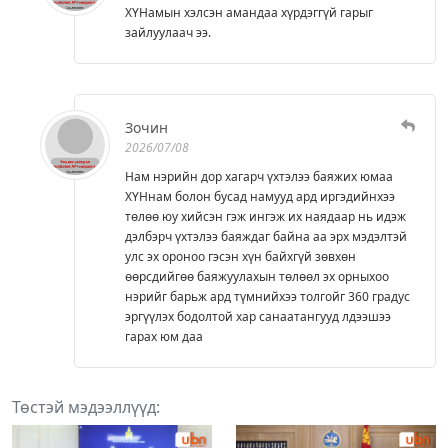
ХҮНамын хэлсэн амандаа хүрдэггүй гарыг
зайлуулаач ээ.
Зочин
2026/07/08
Нам нэрийн дор хагарч үхтэлээ баяжих юмаа
ХҮНнам болон бусад намууд ард иргэдийнхээ
төлөө юу хийсэн гэж ингэж их наядаар нь идэж
дэлбэрч үхтэлээ баяждаг байна аа эрх мэдэлтэй
улс эх ороноо гэсэн хүн байхгүй зөвхөн
өөрсдийгөө баяжуулахын төлөөл эх орныхоо
нэрийг барьж ард түмнийхээ толгойг 360 градус
эргүүлэх бодолтой хар санаатангууд лдээшээ
гарах юм даа
Төстэй мэдээллүүд: