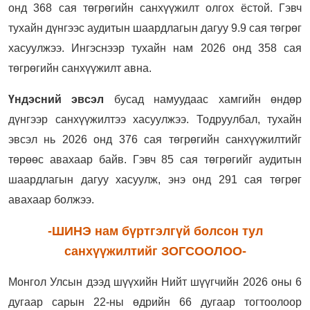
онд 368 сая төгрөгийн санхүүжилт олгох ёстой. Гэвч
тухайн дүнгээс аудитын шаардлагын дагуу 9.9 сая төгрөг
хасуулжээ. Ингэснээр тухайн нам 2026 онд 358 сая
төгрөгийн санхүүжилт авна.
Үндэсний эвсэл
бусад намуудаас хамгийн өндөр
дүнгээр санхүүжилтээ хасуулжээ. Тодруулбал, тухайн
эвсэл нь 2026 онд 376 сая төгрөгийн санхүүжилтийг
төрөөс авахаар байв. Гэвч 85 сая төгрөгийг аудитын
шаардлагын дагуу хасуулж, энэ онд 291 сая төгрөг
авахаар болжээ.
-ШИНЭ нам бүртгэлгүй болсон тул
санхүүжилтийг ЗОГСООЛОО-
Монгол Улсын дээд шүүхийн Нийт шүүгчийн 2026 оны 6
дугаар сарын 22-ны өдрийн 66 дугаар тогтоолоор