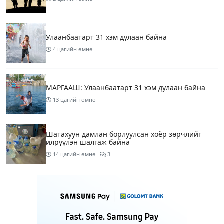
Улаанбаатарт 31 хэм дулаан байна
4 цагийн өмнө
МАРГААШ: Улаанбаатарт 31 хэм дулаан байна
13 цагийн өмнө
Шатахуун дамлан борлуулсан хоёр зөрчлийг
илрүүлэн шалгаж байна
14 цагийн өмнө
3
Энэ сарын 9-13-ныг хүртэлх цаг агаарын
урьдчилсан төлөв
16 цагийн өмнө