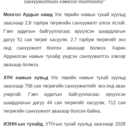
санхүүжилтийн хэмжээг тогтоодог"
Монгол Ардын намд
Улс төрийн намын тухай хуульд
зааснаар 2.8 тэрбум төгрөгийн санхүүжилт олгох ёстой.
Гэвч аудитын байгууллагаас ирүүлсэн шаардлагын
дагуу 51 сая төгрөг хасуулж, 2.7 тэрбум төгрөгийг энэ
онд санхүүжилт болгон авахаар болжээ. Харин
Ардчилсан намын тухайд үндсэн санхүүжилтээ хэвээр
авахаар болжээ.
ХҮН намын хувьд
Улс төрийн намын тухай хуульд
зааснаар 756 сая төгрөгийн санхүүжилтийг энэ онд авах
учиртай. Гэвч аудитын байгууллагаас ирүүлсэн
шаардлагын дагуу 44 сая төгрөгийг хасуулж, 712 сая
төгрөгийн санхүүжилт авахаар болсон байна.
ИЗНН-ын тухайд,
УТН-ын тухай хуульд зааснаар 2026