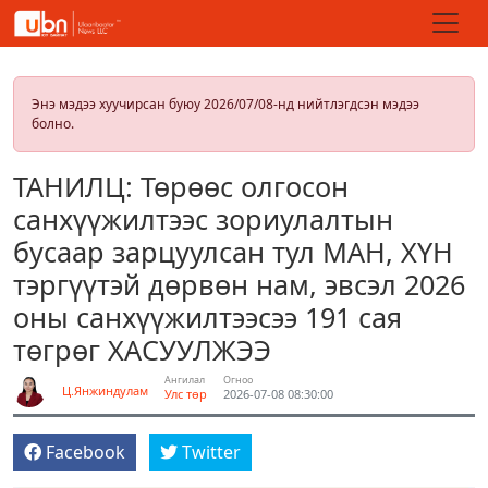
Энэ мэдээ хуучирсан буюу 2026/07/08-нд нийтлэгдсэн мэдээ
болно.
ТАНИЛЦ: Төрөөс олгосон
санхүүжилтээс зориулалтын
бусаар зарцуулсан тул МАН, ХҮН
тэргүүтэй дөрвөн нам, эвсэл 2026
оны санхүүжилтээсээ 191 сая
төгрөг ХАСУУЛЖЭЭ
Ангилал
Огноо
Ц.Янжиндулам
Улс төр
2026-07-08 08:30:00
Facebook
Twitter