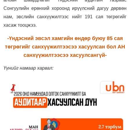
Сонгуулийн ерөнхий хороонд ирүүлсний дагуу дөрвөн
нам, эвслийн санхүүжилтээс нийт 191 сая төгрөгийг
хасаж тооцжээ.
-Үндэсний эвсэл хамгийн өндөр буюу 85 сая
төгрөгийг санхүүжилтээсээ хасуулсан бол АН
санхүүжилтээсээ хасуулсангүй-
Үүнийг намаар харвал: