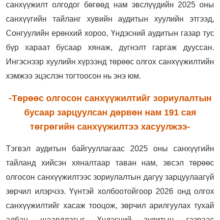
санхүүжилт олгодог бөгөөд нам эвслүүдийн
2025 оны
санхүүгийн тайланг хувийн аудитын хуулийн этгээд,
Сонгуулийн ерөнхий хороо, Үндэсний аудитын газар тус
бүр хараат бусаар хянаж, дүгнэлт гаргаж дууссан.
Ингэснээр хуулийн хүрээнд төрөөс олгох санхүүжилтийн
хэмжээ эцэслэн тогтоосон нь энэ юм.
-Төрөөс олгосон санхүүжилтийг зориулалтын
бусаар зарцуулсан дөрвөн нам 191 сая
төгрөгийн санхүүжилтээ хасуулжээ-
Тэгвэл аудитын байгууллагаас
2025 оны санхүүгийн
тайланд хийсэн хяналтаар
таван нам, эвсэл
төрөөс
олгосон санхүүжилтээс зориулалтын дагуу зарцуулаагүй
зөрчил илэрчээ. Үүнтэй холбоотойгоор 2026 онд олгох
санхүүжилтийг хасаж тооцож, зөрчил арилгуулах тухай
албан шаардлагыг Үндэсний аудитын газраас