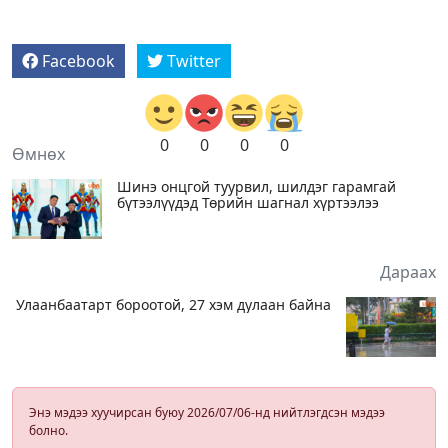
Facebook
Twitter
0
0
0
0
Өмнөх
Шинэ онцгой туурвил, шилдэг гарамгай
бүтээлүүдэд Төрийн шагнал хүртээлээ
Дараах
Улаанбаатарт бороотой, 27 хэм дулаан байна
Энэ мэдээ хуучирсан буюу 2026/07/06-нд нийтлэгдсэн мэдээ
болно.