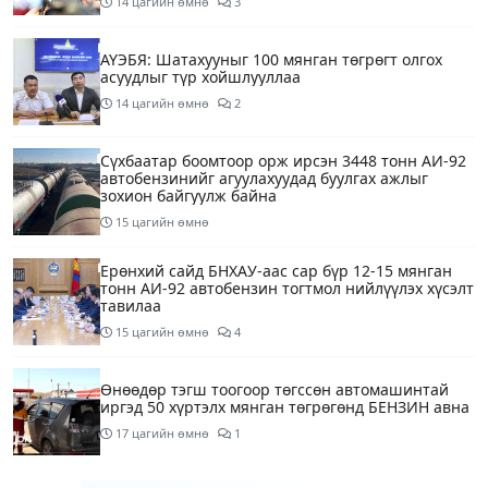
14 цагийн өмнө
3
АҮЭБЯ: Шатахууныг 100 мянган төгрөгт олгох
асуудлыг түр хойшлууллаа
14 цагийн өмнө
2
Сүхбаатар боомтоор орж ирсэн 3448 тонн АИ-92
автобензинийг агуулахуудад буулгах ажлыг
зохион байгуулж байна
15 цагийн өмнө
Ерөнхий сайд БНХАУ-аас сар бүр 12-15 мянган
тонн АИ-92 автобензин тогтмол нийлүүлэх хүсэлт
тавилаа
15 цагийн өмнө
4
Өнөөдөр тэгш тоогоор төгссөн автомашинтай
иргэд 50 хүртэлх мянган төгрөгөнд БЕНЗИН авна
17 цагийн өмнө
1