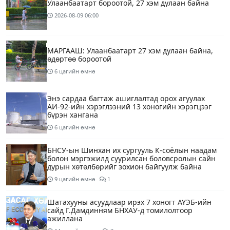
Улаанбаатарт бороотой, 27 хэм дулаан байна
2026-08-09
06:00
МАРГААШ: Улаанбаатарт 27 хэм дулаан байна,
өдөртөө бороотой
6 цагийн өмнө
Энэ сардаа багтаж ашиглалтад орох агуулах
АИ-92-ийн хэрэглээний 13 хоногийн хэрэгцээг
бүрэн хангана
6 цагийн өмнө
БНСУ-ын Шинхан их сургууль К-соёлын наадам
болон мэргэжилд суурилсан боловсролын сайн
дурын хөтөлбөрийг зохион байгуулж байна
9 цагийн өмнө
1
Шатахууны асуудлаар ирэх 7 хоногт АҮЭБ-ийн
сайд Г.Дамдинням БНХАУ-д томилолтоор
ажиллана