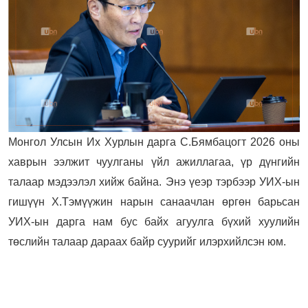
Монгол Улсын Их Хурлын дарга С.Бямбацогт 2026 оны
хаврын ээлжит чуулганы үйл ажиллагаа, үр дүнгийн
талаар мэдээлэл хийж байна. Энэ үеэр тэрбээр УИХ-ын
гишүүн Х.Тэмүүжин нарын санаачлан өргөн барьсан
УИХ-ын дарга нам бус байх агуулга бүхий хуулийн
төслийн талаар дараах байр суурийг илэрхийлсэн юм.