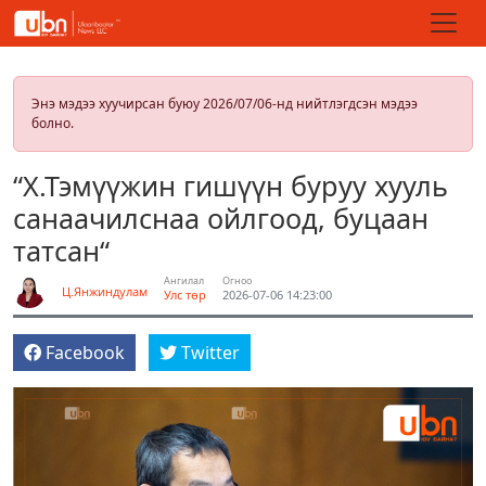
Энэ мэдээ хуучирсан буюу 2026/07/06-нд нийтлэгдсэн мэдээ
болно.
“Х.Тэмүүжин гишүүн буруу хууль
санаачилснаа ойлгоод, буцаан
татсан“
Ангилал
Огноо
Ц.Янжиндулам
Улс төр
2026-07-06 14:23:00
Facebook
Twitter