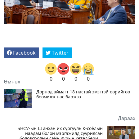
Facebook
Twitter
0
0
0
0
Өмнөх
Дорнод аймагт 18 настай эмэгтэй өөрийгөө
боомилж нас баржээ
Дараах
БНСУ-ын Шинхан их сургууль К-соёлын
наадам болон мэргэжилд суурилсан
боловсролын сайн дурын хөтөлбөрийг