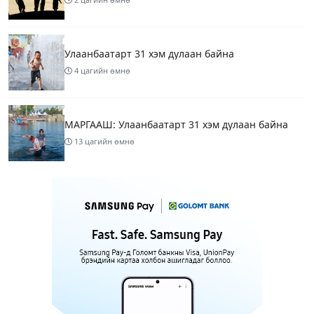
Улаанбаатарт 31 хэм дулаан байна
4 цагийн өмнө
МАРГААШ: Улаанбаатарт 31 хэм дулаан байна
13 цагийн өмнө
Шатахуун дамлан борлуулсан хоёр зөрчлийг
илрүүлэн шалгаж байна
15 цагийн өмнө
3
Энэ сарын 9-13-ныг хүртэлх цаг агаарын
урьдчилсан төлөв
17 цагийн өмнө