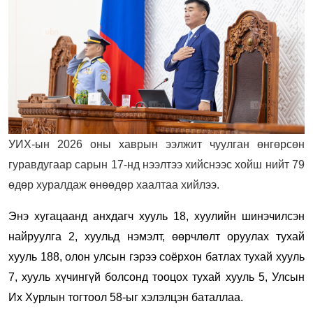
УИХ-ын 2026 оны хаврын ээлжит чуулган өнгөрсөн
гуравдугаар сарын 17-нд нээлтээ хийснээс хойш нийт 79
өдөр хуралдаж өнөөдөр хаалтаа хийлээ.
Энэ хугацаанд анхдагч хууль 18, хуулийн шинэчилсэн
найруулга 2, хуульд нэмэлт, өөрчлөлт оруулах тухай
хууль 188, олон улсын гэрээ соёрхон батлах тухай хууль
7, хууль хүчингүй болсонд тооцох тухай хууль 5, Улсын
Их Хурлын тогтоол 58-ыг хэлэлцэн баталлаа.