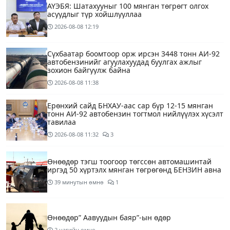
АҮЭБЯ: Шатахууныг 100 мянган төгрөгт олгох
асуудлыг түр хойшлууллаа
2026-08-08
12:19
Сүхбаатар боомтоор орж ирсэн 3448 тонн АИ-92
автобензинийг агуулахуудад буулгах ажлыг
зохион байгуулж байна
2026-08-08
11:38
Ерөнхий сайд БНХАУ-аас сар бүр 12-15 мянган
тонн АИ-92 автобензин тогтмол нийлүүлэх хүсэлт
тавилаа
2026-08-08
11:32
3
Өнөөдөр тэгш тоогоор төгссөн автомашинтай
иргэд 50 хүртэлх мянган төгрөгөнд БЕНЗИН авна
39 минутын өмнө
1
Өнөөдөр” Аавуудын баяр”-ын өдөр
2 цагийн өмнө