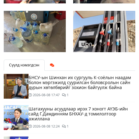
Сүүлд нэмэгдсэн
БНСУ-ын Шинхан их сургууль К-соёлын наадам
болон мэргэжилд суурилсан боловсролын сайн
дурын хөтөлбөрийг зохион байгуулж байна
2026-08-08
17:47
1
Шатахууны асуудлаар ирэх 7 хоногт АҮЭБ-ийн
сайд Г.Дамдинням БНХАУ-д томилолтоор
ажиллана
2026-08-08
12:24
1