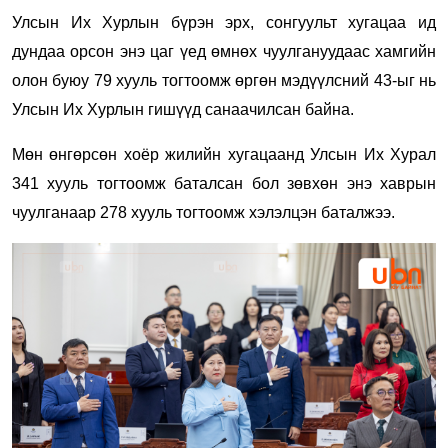
Улсын Их Хурлын бүрэн эрх, сонгуульт хугацаа ид
дундаа орсон энэ цаг үед өмнөх чуулгануудаас хамгийн
олон буюу 79 хууль тогтоомж өргөн мэдүүлсний 43-ыг нь
Улсын Их Хурлын гишүүд санаачилсан байна.
Мөн өнгөрсөн хоёр жилийн хугацаанд Улсын Их Хурал
341 хууль тогтоомж баталсан бол зөвхөн энэ хаврын
чуулганаар 278 хууль тогтоомж хэлэлцэн баталжээ.