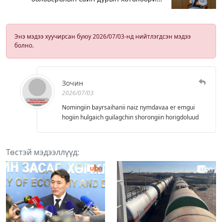
зохион байгуулж байна
Энэ мэдээ хуучирсан буюу 2026/07/03-нд нийтлэгдсэн мэдээ
болно.
Зочин
2026/07/03
Nomingiin bayrsaihanii naiz nymdavaa er emgui
hogiin hulgaich guilagchin shorongiin horigdoluud
Төстэй мэдээллүүд: