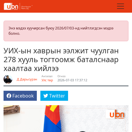
Энэ мэдээ хуучирсан буюу 2026/07/03-нд нийтлэгдсэн мэдээ
болно.
УИХ-ын хаврын ээлжит чуулган
278 хууль тогтоомж баталснаар
хаалтаа хийлээ
Ангилал
Огноо
Д.Дарьсүрэн
Улс төр
2026-07-03 17:37:12
Facebook
Twitter