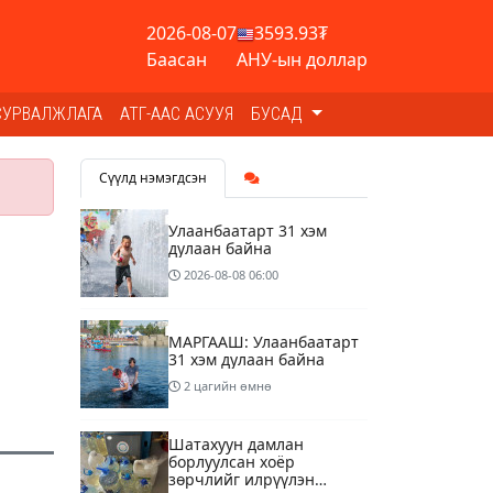
2026-08-07
3593.93₮
Баасан
АНУ-ын доллар
СУРВАЛЖЛАГА
АТГ-ААС АСУУЯ
БУСАД
Сүүлд нэмэгдсэн
Улаанбаатарт 31 хэм
дулаан байна
2026-08-08
06:00
МАРГААШ: Улаанбаатарт
31 хэм дулаан байна
2 цагийн өмнө
Шатахуун дамлан
борлуулсан хоёр
зөрчлийг илрүүлэн