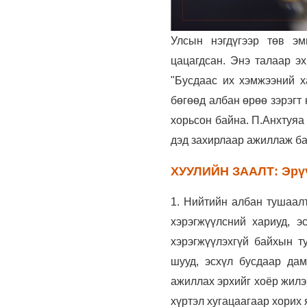
Улсын нэгдүгээр төв эм
цацагдсан. Энэ талаар э
"Бусдаас их хэмжээний х
бөгөөд албан өрөө зэрэгт 
хорьсон байна. П.Анхтуяа
дэд захирлаар ажиллаж б
ХУУЛИЙН ЗААЛТ: Эрүүг
1. Нийтийн албан тушаалт
хэрэгжүүлсний хариуд, эс
хэрэгжүүлэхгүй байхын ту
шууд, эсхүл бусдаар да
ажиллах эрхийг хоёр жилэ
хүртэл хугацаагаар хорих 