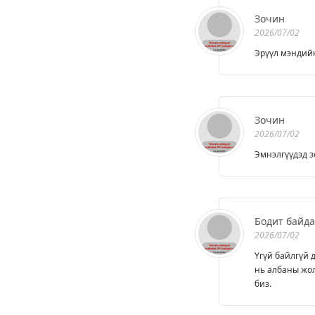
Зочин
2026/07/02
Эрүүл мэндийн
Зочин
2026/07/02
Эмнэлгүүдэд з
Бодит байд
2026/07/02
Үгүй байлгүй 
нь албаны жол
биз.