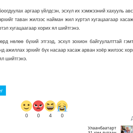
 боогдуулах аргаар үйлдсэн, эсхүл их хэмжээний хахууль ав
рхийг таван жилээс найман жил хүртэл хугацаагаар хасаж
тэл хугацаагаар хорих ял шийтгэнэ.
төрд нөлөө бүхий этгээд, эсхүл зохион байгуулалттай гэм
нд ажиллах эрхийг бүх насаар хасаж арван хоёр жилээс хо
ял шийтгэнэ.
er
0
0
4
0
Улаанбаатарт
31 хэм дулаан