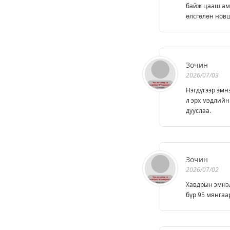
байж цааш амь
өлсгөлөн новш
Зочин
2026/07/03
Нэгдүгээр эмн
л эрх мэдлийн
дууслаа.
Зочин
2026/07/02
Хавдрын эмнэл
бүр 95 мянгаар