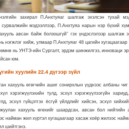
нэлгийн захирал П.Анхтуяаг шалгаж эхэлсэн тухай мэ
х сурвалжийн мэдээллээр, П.Анхтуяа нарын нэр бүхий хүм
ахууль авсан байж болзошгүй" гэх үндэслэлээр шалгаж э
нь нэгжлэг хийж, улмаар П.Анхтуяаг 48 цагийн хугацаагаар
 өмнө нь УНТЭ-ийн Сургалт, эрдэм шинжилгээ, инноваци эр
айсан юм.
ийн хуулийн 22.4 дүгээр зүйл
ан хахууль өгөгчийн ашиг сонирхлын үүднээс албаны чиг 
хүл хэрэгжүүлэхийн тулд, эсхүл хэрэгжүүлээгүйн хариуд,
лд, эсхүл гүйцэтгэх ёсгүй үйлдлийг хийсэн, эсхүл хийхий
мжуулан хахууль өгөхийг шаардсан, авсан бол нийтийн 
эс найман жил хүртэл хугацаагаар хасаж хоёр жилээс найм
ял шийтгэнэ.