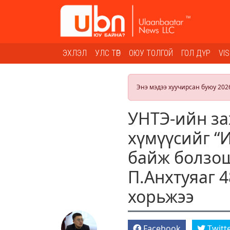
ЭХЛЭЛ
УЛС ТӨР
ОЮУ ТОЛГОЙ
ГОЛ ДҮР
VI
Энэ мэдээ хуучирсан буюу 202
УНТЭ-ийн за
хүмүүсийг “
байж болзош
П.Анхтуяаг 
хорьжээ
Facebook
Twitt