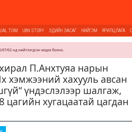
SUAL TOIM
UBN STORY
ЭДИЙН ЗАСАГ
НИЙГЭМ
ЯРИЛЦЛАГА
6/07/02-нд нийтлэгдсэн мэдээ болно.
хирал П.Анхтуяа нарын
Их хэмжээний хахууль авсан
гүй“ үндэслэлээр шалгаж,
48 цагийн хугацаатай цагдан
er