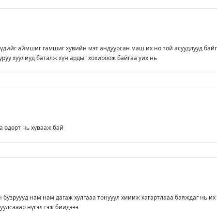
үдийг аймшиг гамшиг хувийн мэт андуурсан маш их но той асуудлууд бай
уруу хуулиуд баталж хүн ардыг хохироож байгаа уих нь
а өдөрт нь хувааж бай
бузруууд нам нам дагаж хулгааа тонууул хиииж хагартлааа баяждаг нь их
уулсааар нүгэл гэж биидэээ