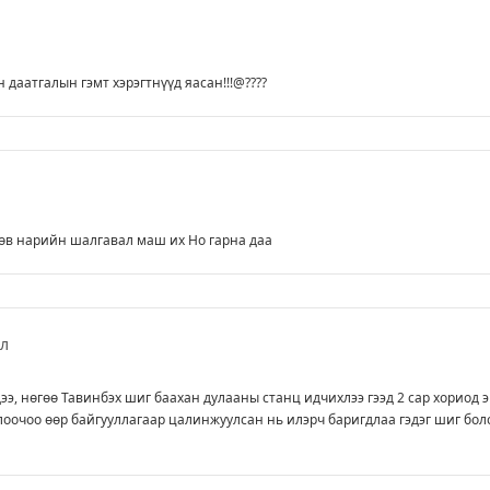
 даатгалын гэмт хэрэгтнүүд яасан!!!@????
өв нарийн шалгавал маш их Но гарна даа
ал
дээ, нөгөө Тавинбэх шиг баахан дулааны станц идчихлээ гээд 2 сар хориод 
оочоо өөр байгууллагаар цалинжуулсан нь илэрч баригдлаа гэдэг шиг бол