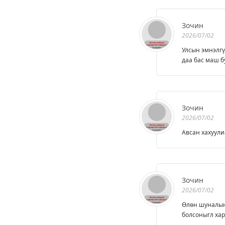
Зочин
2026/07/02
Улсын эмнэлгү
даа бас маш б
Зочин
2026/07/02
Авсан хахуули
Зочин
2026/07/02
Өлөн шуналын 
болсоныгл хар