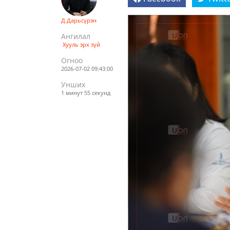
Д.Дарьсүрэн
Ангилал
Хууль эрх зүй
Огноо
2026-07-02 09:43:00
Унших
1 минут 55 секунд