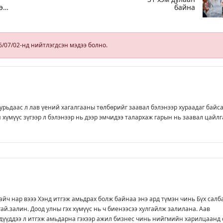
эр
байна
-
6/07/02-нд нийтлэгдсэн мэдээ болно.
рьдаас л лав үений хагалгааны төлбөрийг заавал бэлэнээр хураадаг байса
 хүмүүс зүгээр л бэлэнээр нь дээр эмчидээ талархаж гарын нь заавал цайлг
айч нар вэээ Хэнд итгэж амьдрах болж байнаа энэ ард түмэн чинь Бүх салб
ай.залин. Доод улны гэх хүмүүс нь ч биенээсээ хулгайлж залилана. Аав
хдүүддээ л итгэж амьдарна гэхээр ажил бизнес чинь нийгмийн харилцаанд