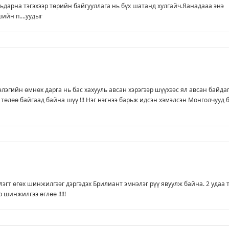
дарна тэгэхээр төрийн байгууллага нь бүх шатанд хулгайч.Яанадааа энэ
ийн п....уудыг
элэгийн өмнөх дарга нь бас хахууль авсан хэрэгээр шүүхээс ял авсан байдаг
 төлөө байгаад байна шүү !!! Нэг нэгнээ барьж идсэн хэмэлсэн Монголчууд 
эгт өгөх шинжилгээг дэргэдэх Брилиант эмнэлэг рүү явуулж байна. 2 удаа 
 шинжилгээ өглөө !!!!!