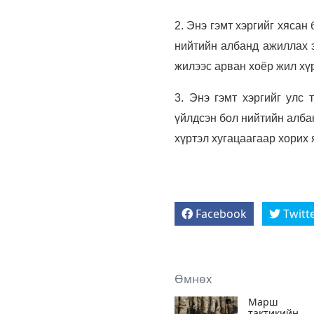
2. Энэ гэмт хэргийг хясан
нийтийн албанд ажиллах э
жилээс арван хоёр жил хүр
3. Энэ гэмт хэргийг улс 
үйлдсэн бол нийтийн алба
хүртэл хугацаагаар хорих 
Facebook
Twitt
Өмнөх
Марш
тактикийн