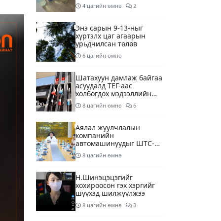
шалгаж байна
4 цагийн өмнө
2
Энэ сарын 9-13-ныг
хүртэлх цаг агаарын
урьдчилсан төлөв
6 цагийн өмнө
Шатахуун дамлаж байгаа
асуудалд ТЕГ-аас
холбогдох мэдээллийн
дагуу шалгалтын
8 цагийн өмнө
6
ажиллагааг эрчимжүүлж
байна
Аялал жуулчлалын
компанийн
автомашинуудыг ШТС-
ууд хязгаарлалтгүйгээр
8 цагийн өмнө
шатахуун олгох
боломжоор хангана
Н.Шинэцэцэгийг
хохироосон гэх хэргийг
шүүхэд шилжүүлжээ
8 цагийн өмнө
3