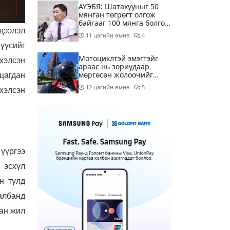
АҮЭБЯ: Шатахууныг 50
мянган төгрөгт олгож
байгааг 100 мянга болгож
дээлэл
нэмэгдүүлэхээр ажиллаж
11 цагийн өмнө
4
байна
үүсийг
Мотоциклтэй эмэгтэйг
хэлсэн
араас нь зориудаар
мөргөсөн жолоочийг
 цагдан
ажлаас нь чөлөөлжээ
12 цагийн өмнө
5
хэлсэн
Монополын эсрэг газрыг
асуудлаас зугтаалгүй
шатахуун дамлан зарж
буй асуудалд хяналт
13 цагийн өмнө
2
тавихыг үүрэгдэв
үүргээ
Тарвас ачих ажилд
 эсхүл
туслахаар гэрээсээ гарсан
10 настай охиныг 7 дахь
н тулд
өдрөө хайж байна
13 цагийн өмнө
2
албанд
ан жил
АҮЭБЯ: Тэгш, сондгойг
мөрдөөгүй 7 ШТС-д