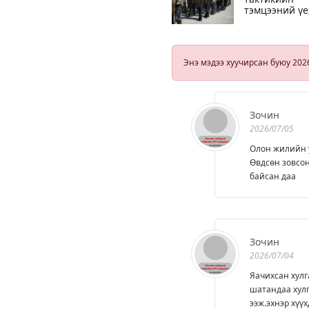
тэмцээний үе
дайруулсан
цэргийн алба
хаагчдын
талаар ЗХЖШ
Энэ мэдээ хуучирсан буюу 202
аас мэдээлэл
өгнө
Зочин
2026/07/05
Олон жилийн у
Өвдсөн зовсон
байсан даа
Зочин
2026/07/04
Яачихсан хулг
шатандаа хулг
ээж.эхнэр хүү