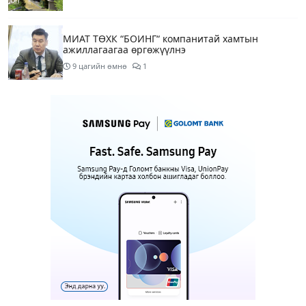
МИАТ ТӨХК “БОИНГ“ компанитай хамтын
ажиллагаагаа өргөжүүлнэ
9 цагийн өмнө
1
Б.Дашпүрэв: Орон нутгийн иргэд намрын ургац
хураалт, хадлантай холбоотой ШТС-уудаар
зөөврийн саваар автобензин авч болно
9 цагийн өмнө
1
Дуучин A Cool буюу Б.Анхбаяр Төв цэнгэлдэх
хүрээлэнгийн Үйл ажиллагаа, олон нийтийн
тоглолт хариуцсан захирлаар томилогджээ
12 цагийн өмнө
8
“Хотын дарга сонсож байна” 150150 тусгай
дугаарыг наймдугаар сарын 14-нөөс ажиллуулж
эхэлнэ
12 цагийн өмнө