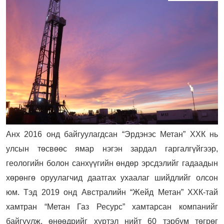
Анх 2016 онд байгуулагдсан “Эрдэнэс Метан” ХХК нь
улсын төсвөөс ямар нэгэн зардал гаргалгүйгээр,
геологийн болон санхүүгийн өндөр эрсдэлийг гадаадын
хөрөнгө оруулагчид даатгах ухаалаг шийдлийг олсон
юм. Тэд 2019 онд Австралийн “Жейд Метан” ХХК-тай
хамтран “Метан Газ Ресурс” хамтарсан компанийг
байгуулж, өнөөдрийг хүртэл нийт 60 тэрбум төгрөг