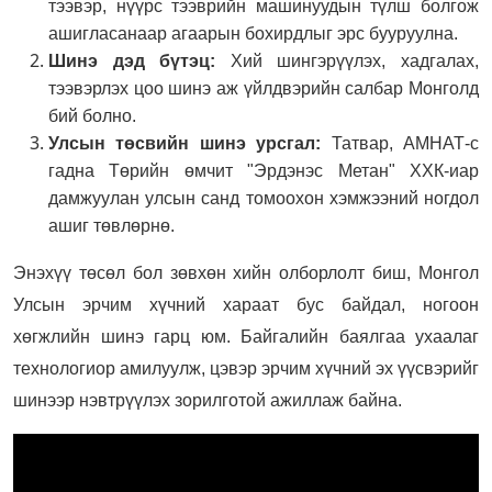
тээвэр, нүүрс тээврийн машинуудын түлш болгож
ашигласанаар агаарын бохирдлыг эрс бууруулна.
Шинэ дэд бүтэц:
Хий шингэрүүлэх, хадгалах,
тээвэрлэх цоо шинэ аж үйлдвэрийн салбар Монголд
бий болно.
Улсын төсвийн шинэ урсгал:
Татвар, АМНАТ-с
гадна Төрийн өмчит "Эрдэнэс Метан" ХХК-иар
дамжуулан улсын санд томоохон хэмжээний ногдол
ашиг төвлөрнө.
Энэхүү төсөл бол зөвхөн хийн олборлолт биш, Монгол
Улсын эрчим хүчний хараат бус байдал, ногоон
хөгжлийн шинэ гарц юм. Байгалийн баялгаа ухаалаг
технологиор амилуулж, цэвэр эрчим хүчний эх үүсвэрийг
шинээр нэвтрүүлэх зорилготой ажиллаж байна.