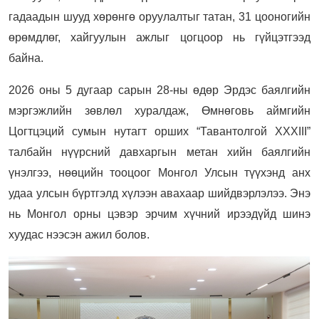
гадаадын шууд хөрөнгө оруулалтыг татан, 31 цооногийн
өрөмдлөг, хайгуулын ажлыг цогцоор нь гүйцэтгээд
байна.
2026 оны 5 дугаар сарын 28-ны өдөр Эрдэс баялгийн
мэргэжлийн зөвлөл хуралдаж, Өмнөговь аймгийн
Цогтцэций сумын нутагт орших “Тавантолгой XXXIII”
талбайн нүүрсний давхаргын метан хийн баялгийн
үнэлгээ, нөөцийн тооцоог Монгол Улсын түүхэнд анх
удаа улсын бүртгэлд хүлээн авахаар шийдвэрлэлээ. Энэ
нь Монгол орны цэвэр эрчим хүчний ирээдүйд шинэ
хуудас нээсэн ажил болов.