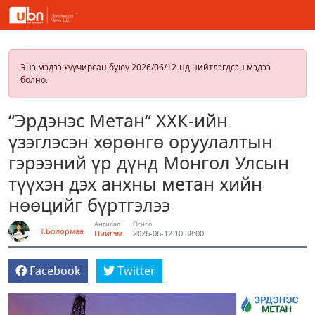
Энэ мэдээ хуучирсан буюу 2026/06/12-нд нийтлэгдсэн мэдээ
болно.
“Эрдэнэс Метан“ ХХК-ийн
үзэглэсэн хөрөнгө оруулалтын
гэрээний үр дүнд Монгол Улсын
түүхэн дэх анхны метан хийн
нөөцийг бүртгэлээ
Ангилал
Огноо
Т.Болормаа
Нийгэм
2026-06-12 10:38:00
Facebook
Twitter