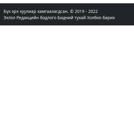
“Супер бэлэгтэй 20 жил“ аяны хоёр өрөө байрны
эзэн: Охиныхоо төрсөн өдрөөр байртай болно
гэдэг хамгийн том аз завшаан
Бүх эрх хуулиар хамгаалагдсан. © 2019 - 2022
Эхлэл
Редакцийн бодлого
Бидний тухай
Холбоо барих
15 цагийн өмнө
1
Ангарскийн газрын тос боловсруулах үйлдвэрээс
ачигдсан 1980 тонн АИ-92 автобензин өнөөдөр
Монгол Улсын хилээр орж ирнэ
15 цагийн өмнө
1
Д.Амарбаясгалан: Шатахууны хомсдол биш
төрийн бодлогын хомсдол үүсээд байна
16 цагийн өмнө
6
Нэгдүгээр хорооллын арын замыг өнөөдөр орой
23:00 цагаас түр хааж, борооны ус зайлуулах
шугамын хөндлөн сэтэлгээ хийнэ
18 цагийн өмнө
1
Нэгдүгээр ангид элсэгчдийн бүртгэлийг энэ
сарын 17-ноос E-Mongolia системээр зохион
байгуулна