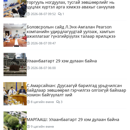
торгууль ногдуулах, тусгай зөвшөөрлийг нь
цуцлах хүртэл арга хэмжээ авахыг сануулав
2026-08-07
09:52
1
Боловсролын сайд Л.Энх-Амгалан Pearson
компанийн удирдлагуудтай уулзаж, хамтын
ажиллагааг гүнзгийрүүлэх талаар ярилцжээ
2026-08-07
09:47
Улаанбаатарт 29 хэм дулаан байна
2026-08-07
06:00
С.Амарсайхан: Дуусаагүй барилгад урьдчилсан
байдлаар зөвшөөрөл гэрчилгээ олгохгүй байхаар
зохион байгуулалт хий
8 цагийн өмнө
3
МАРГААШ: Улаанбаатарт 29 хэм дулаан байна
9 цагийн өмнө