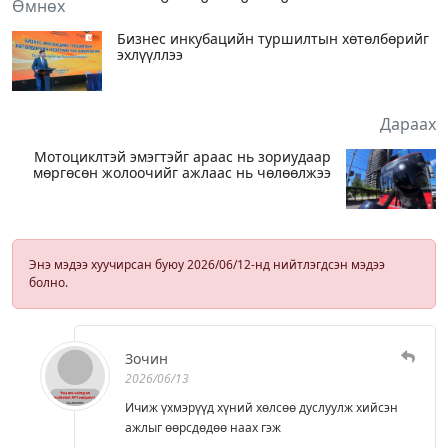
Өмнөх
Бизнес инкубацийн туршилтын хөтөлбөрийг
эхлүүллээ
Дараах
Мотоциклтэй эмэгтэйг араас нь зориудаар
мөргөсөн жолоочийг ажлаас нь чөлөөлжээ
Энэ мэдээ хуучирсан буюу 2026/06/12-нд нийтлэгдсэн мэдээ
болно.
Зочин
2026/06/13
Ичиж үхмэрүүд хүний хөлсөө дуслуулж хийсэн
ажлыг өөрсдөдөө наах гэж