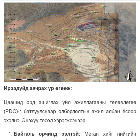
Ирээдүйд авчрах үр өгөөж:
Цаашид орд ашиглах үйл ажиллагааны төлөвлөгөө
(PDO)-г батлуулснаар олборлолтын ажил албан ёсоор
эхэлнэ. Энэхүү төсөл хэрэгжсэнээр:
Байгаль орчинд ээлтэй:
Метан хийг нийтийн