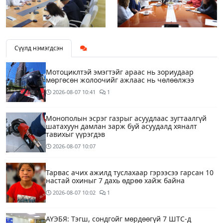
Сүүлд нэмэгдсэн
Мотоциклтэй эмэгтэйг араас нь зориудаар
мөргөсөн жолоочийг ажлаас нь чөлөөлжээ
2026-08-07
10:41
1
Монополын эсрэг газрыг асуудлаас зугтаалгүй
шатахуун дамлан зарж буй асуудалд хяналт
тавихыг үүрэгдэв
2026-08-07
10:07
Тарвас ачих ажилд туслахаар гэрээсээ гарсан 10
настай охиныг 7 дахь өдрөө хайж байна
2026-08-07
10:02
1
АҮЭБЯ: Тэгш, сондгойг мөрдөөгүй 7 ШТС-д