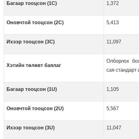
Багаар тооцсон (1C)
1,372
Оновчтой тооцсон (2C)
5,413
Ихээр тооцсон (3C)
11,097
Олборлох бол
Хэтийн төлөвт баялаг
сая стандарт
Багаар тооцсон (1U)
1,105
Оновчтой тооцсон (2U)
5,567
Ихээр тооцсон (3U)
11,047