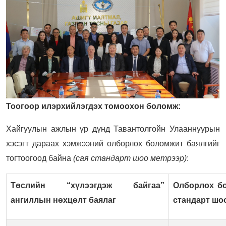
Тоогоор илэрхийлэгдэх томоохон боломж:
Хайгуулын ажлын үр дүнд Тавантолгойн Улааннуурын
хэсэгт дараах хэмжээний олборлох боломжит баялгийг
тогтоогоод байна
(сая стандарт шоо метрээр)
:
Төслийн “хүлээгдэж байгаа”
Олборлох бо
ангиллын нөхцөлт баялаг
стандарт шо