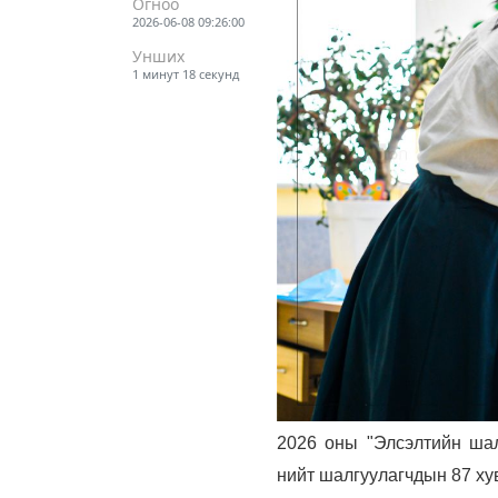
Огноо
2026-06-08 09:26:00
Унших
1 минут 18 секунд
2026 оны "Элсэлтийн шалг
нийт шалгуулагчдын 87 хув