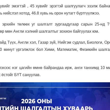
увийг эмэгтэй , 45 хувийг эрэгтэй шалгуулагч эзэлж байн
ь нийслэл хотод, 46.8 хувь нь орон нутагт бүртгүүлжээ.
х эрхийн төлөөх уг шалгалт зургаадугаар сарын 25-нд Т
дөр мөн Англи хэлний шалгалтыг зохион байгуулах юм.
д Түүх, Англи хэл, Газар зүй, Нийгэм судлал, Биологи, Ор
0 минут үргэлжлэх бол Хими, Математик, Физикийн шалга
эхээс нэг цагийн өмнө байрандаа ирж, анги танхимд 10 м
 ёстойг БҮТ сануулав.