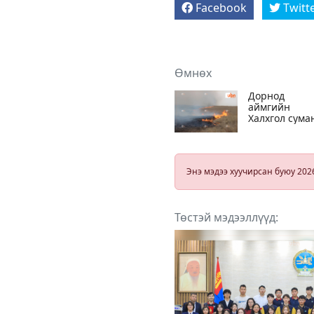
Facebook
Twitt
Өмнөх
Дорнод
аймгийн
Халхгол сума
гарсан ойн
түймэрт 2500
талбай шатж
Энэ мэдээ хуучирсан буюу 202
Төстэй мэдээллүүд: