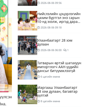
төгрөгөнд БЕНЗИН авна
2026-08-06
09:56
Нийслэлийн цэцэрлэгийн
цахим бүртгэл энэ сарын
10-нд эхэлж, иргэд дараах
зүйлсийг анхаарах
2026-08-06
09:18
шаардлагатай
Улаанбаатарт 28 хэм
дулаан
2026-08-06
06:00
1
Татварын өртэй шатахуун
импортлогч ААН-үүдийн
дансыг битүүмжлэхгүй
6 цагийн өмнө
Маргааш Улаанбаатарт
28 хэм дулаан, багавтар
үүлтэй
үүлсэн
8 цагийн өмнө
йна.