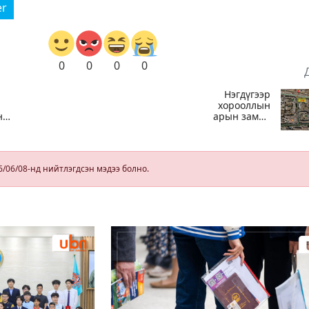
er
0
0
0
0
Нэгдүгээр
хорооллын
нд
арын замыг
өнөөдөр орой
 га
23:00 цагаас
ээ
түр хааж,
борооны ус
6/06/08-нд нийтлэгдсэн мэдээ болно.
зайлуулах
шугамын
хөндлөн
сэтэлгээ хийнэ