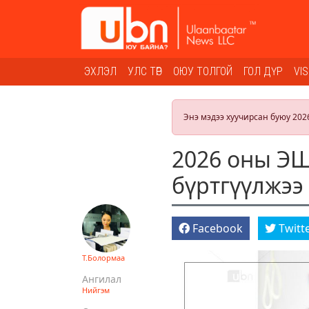
ЭХЛЭЛ
УЛС ТӨР
ОЮУ ТОЛГОЙ
ГОЛ ДҮР
VI
Энэ мэдээ хуучирсан буюу 202
2026 оны ЭШ
бүртгүүлжээ
Facebook
Twitt
Т.Болормаа
Ангилал
Нийгэм