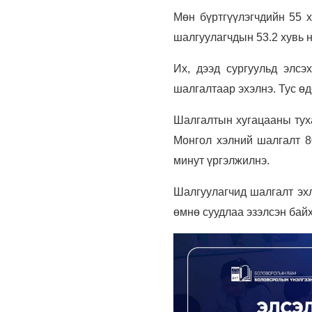
Мөн бүртгүүлэгчдийн 55 х
шалгуулагчдын 53.2 хувь н
Их, дээд сургуульд элсэ
шалгалтаар эхэлнэ. Тус ө
Шалгалтын хугацааны тухай
Монгол хэлний шалгалт 8
минут үргэлжилнэ.
Шалгуулагчид шалгалт эхл
өмнө суудлаа эзэлсэн байх