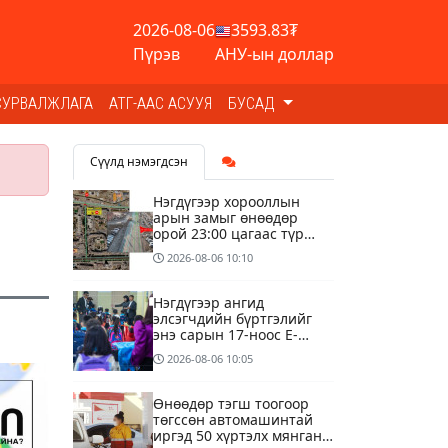
2026-08-06
3593.83₮
Пүрэв
АНУ-ын доллар
СУРВАЛЖЛАГА
АТГ-ААС АСУУЯ
БУСАД
Сүүлд нэмэгдсэн
Нэгдүгээр хорооллын
арын замыг өнөөдөр
орой 23:00 цагаас түр
хааж, борооны ус
2026-08-06
10:10
зайлуулах шугамын
хөндлөн сэтэлгээ хийнэ
Нэгдүгээр ангид
элсэгчдийн бүртгэлийг
энэ сарын 17-ноос E-
Mongolia системээр
2026-08-06
10:05
зохион байгуулна
Өнөөдөр тэгш тоогоор
төгссөн автомашинтай
иргэд 50 хүртэлх мянган