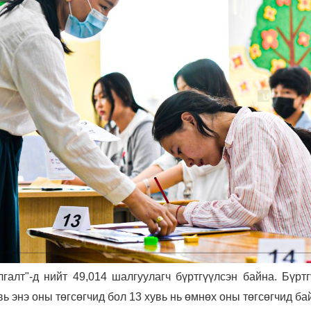
алт"-д нийт 49,014 шалгуулагч бүртгүүлсэн байна. Бүртг
ь энэ оны төгсөгчид бол 13 хувь нь өмнөх оны төгсөгчид ба