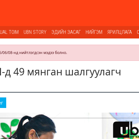
SUAL TOIM
UBN STORY
ЭДИЙН ЗАСАГ
НИЙГЭМ
ЯРИЛЦЛАГА
6/06/08-нд нийтлэгдсэн мэдээ болно.
-д 49 мянган шалгуулагч
er