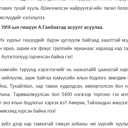
тавих тухай хууль /Шинэчилсэн найруулга/-ийн төсөл боло
өслүүдийг хэлэлцлээ.
 УИХ-ын гишүүн А.Ганбаатар асуулт асуулаа.
Их хурлыг гишүүдийг бүрэн цуглуулж байгаад хаалттай мэ
он яриа, зарим нэг фокус группийн ярианаас харахад хар 
 бүлэглэлүүд гарчихсан байна гэх!
 хамгийн түрүүнд хэрэглэгчийг нь наанатай8 цаанатай хар
 нийлүүлж, зарж байгаа хүмүүсийн ялын бодлого зөөлдөж 
йна. Тухайлбал, хар тамхи худалдсан, импортолсон бол н
рлана. Тарималжуулсан бол 5400 нэгжээр торгоно гэх мэ
эл энэ ялын бодлогыг хэрхэх вэ? Америк, Тайландын жишээ
эмжээнд хүрсэн байна лээ!
 зүйл дээр хар тамхитай тэмцэх албаны чиг үүргийг хууль