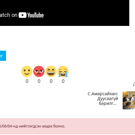
er
0
0
0
0
С.Амарсайхан:
Дуусаагүй
барилгад
урьдчилсан
байдлаар
ор
зөвшөөрөл
у
гэрчилгээ
6/06/04-нд нийтлэгдсэн мэдээ болно.
олгохгүй
ан
байхаар зохион