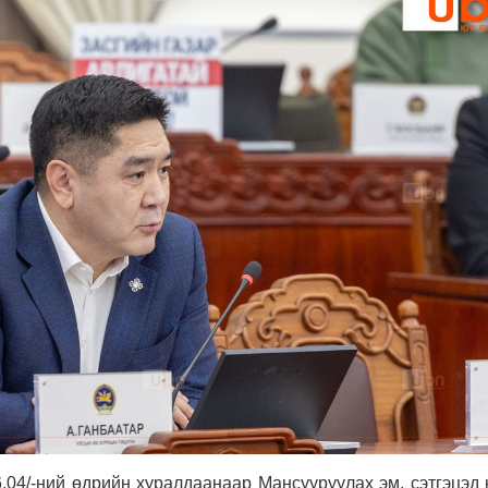
.04/-ний өдрийн хуралдаанаар Мансууруулах эм, сэтгэцэд 