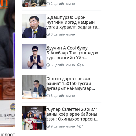
2 цагийн өмнө
Б.Дашпүрэв: Орон
нутгийн иргэд намрын
ургац хураалт, хадлантай
холбоотой ШТС-уудаар
3 цагийн өмнө
зөөврийн саваар
автобензин авч болно
Дуучин A Cool буюу
Б.Анхбаяр Төв цэнгэлдэх
хүрээлэнгийн Үйл
ажиллагаа, олон нийтийн
5 цагийн өмнө
6
тоглолт хариуцсан
захирлаар томилогджээ
“Хотын дарга сонсож
байна” 150150 тусгай
дугаарыг наймдугаар
сарын 14-нөөс
5 цагийн өмнө
ажиллуулж эхэлнэ
“Супер бэлэгтэй 20 жил“
аяны хоёр өрөө байрны
эзэн: Охиныхоо төрсөн
өдрөөр байртай болно
9 цагийн өмнө
1
гэдэг хамгийн том аз
завшаан
нөлөөт