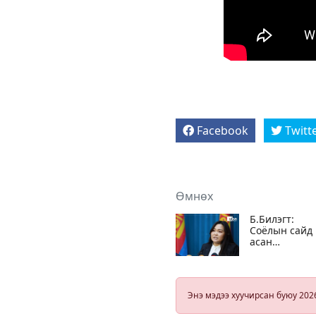
Facebook
Twitt
Өмнөх
Б.Билэгт:
Соёлын сайд
асан
Ч.Номингийн
хэрэгтэй
холбоотойго
гадаад улс ру
Энэ мэдээ хуучирсан буюу 202
эрүүгийн эрх
зүйн харилц