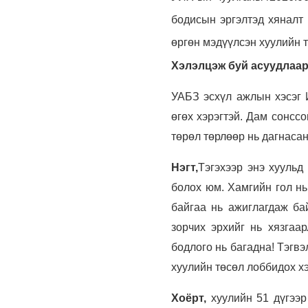
бодисын эргэлтэд хяналт 
өргөн мэдүүлсэн хуулийн т
Хэлэлцэж буй асуудлаар
УАБЗ эсхүл ажлын хэсэг 
өгөх хэрэгтэй. Дам сонсс
төрөл төрлөөр нь дагнасан
Нэгт,
Тэгэхээр энэ хуульд
болох юм. Хамгийн гол нь
байгаа нь ажиглагдаж ба
зорчих эрхийг нь хязгаа
бодлого нь багадна! Тэгв
хуулийн төсөл лоббидох х
Хоёрт,
хуулийн 51 дүгээр