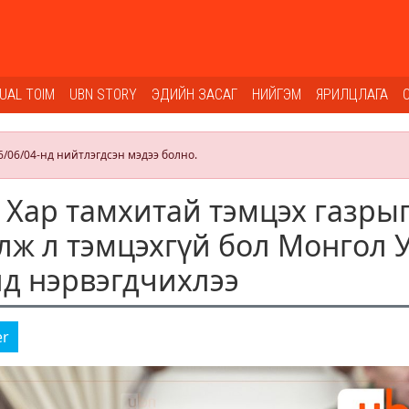
SUAL TOIM
UBN STORY
ЭДИЙН ЗАСАГ
НИЙГЭМ
ЯРИЛЦЛАГА
6/06/04-нд нийтлэгдсэн мэдээ болно.
: Хар тамхитай тэмцэх газры
улж л тэмцэхгүй бол Монгол 
лд нэрвэгдчихлээ
er