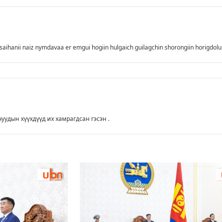
байгуулалт хий
-
saihanii naiz nymdavaa er emgui hogiin hulgaich guilagchin shorongiin horigdol
уудын хүүхдүүд их хамрагдсан гэсэн .