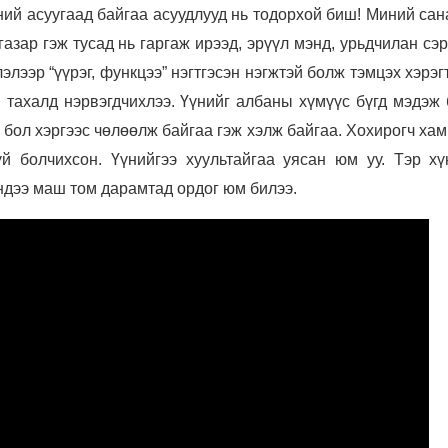
ний асуугаад байгаа асуудлууд нь тодорхой биш! Миний са
азар гэж тусад нь гаргаж ирээд, эрүүл мэнд, урьдчилан сэ
элээр “үүрэг, функцээ” нэгтгэсэн нэгжтэй болж тэмцэх хэрэг
 тахалд нэрвэгдчихлээ. Үүнийг албаны хүмүүс бүгд мэдэж 
 бол хэргээс чөлөөлж байгаа гэж хэлж байгаа. Хохирогч ха
й болчихсон. Үүнийгээ хуультайгаа уясан юм уу. Тэр хү
эндээ маш том дарамтад ордог юм билээ.