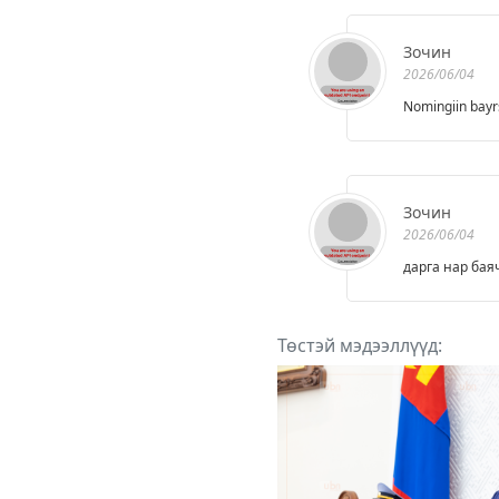
туслалцаа
үзүүлэх
хүсэлтийг АТГ
Зочин
аас гаргасан
2026/06/04
Nomingiin bayr
Зочин
2026/06/04
дарга нар баяч
Төстэй мэдээллүүд: