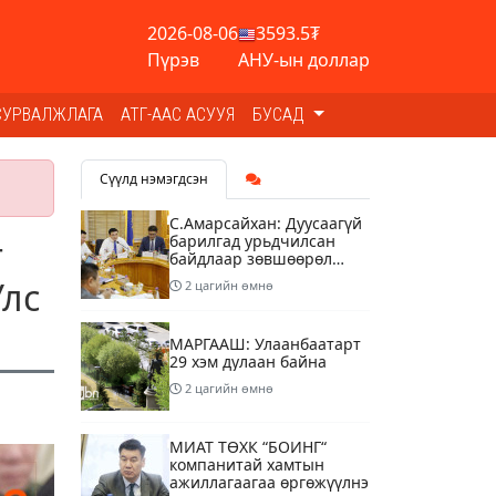
2026-08-06
3593.5₮
Пүрэв
АНУ-ын доллар
СУРВАЛЖЛАГА
АТГ-ААС АСУУЯ
БУСАД
Сүүлд нэмэгдсэн
С.Амарсайхан: Дуусаагүй
барилгад урьдчилсан
г
байдлаар зөвшөөрөл
гэрчилгээ олгохгүй
Улс
2 цагийн өмнө
байхаар зохион
байгуулалт хий
МАРГААШ: Улаанбаатарт
29 хэм дулаан байна
2 цагийн өмнө
МИАТ ТӨХК “БОИНГ“
компанитай хамтын
ажиллагаагаа өргөжүүлнэ