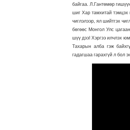
байгаа. Л.Гантөмөр гишүү
шиг Хар тамхитай тэмцэх г
чиглэлээр, ял шийтгэх чигл
бөгөөс Монгол Улс цагаан
шүү дээ! Хэргээ илчлэх юм
Тахарын алба гэж байхгү
гадагшаа гарахгүй л бол 