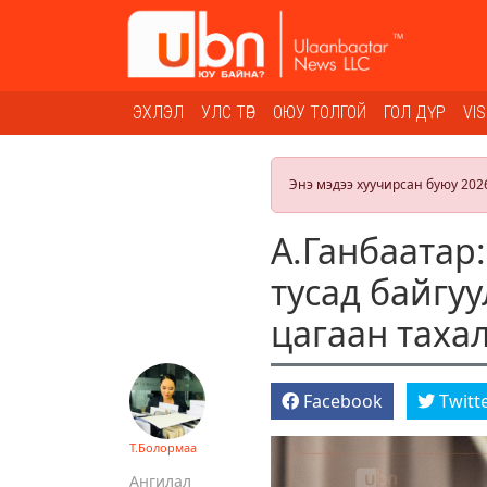
ЭХЛЭЛ
УЛС ТӨР
ОЮУ ТОЛГОЙ
ГОЛ ДҮР
VI
Энэ мэдээ хуучирсан буюу 202
А.Ганбаатар
тусад байгу
цагаан таха
Facebook
Twitt
Т.Болормаа
Ангилал