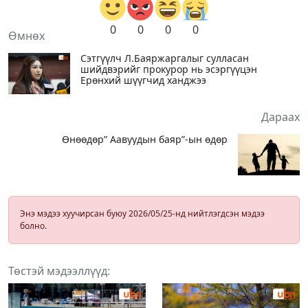
0
0
0
0
Өмнөх
Сэтгүүлч Л.Баяржаргалыг сулласан
шийдвэрийг прокурор нь эсэргүүцэн
Ерөнхий шүүгчид ханджээ
Дараах
Өнөөдөр” Аавуудын баяр”-ын өдөр
Энэ мэдээ хуучирсан буюу 2026/05/25-нд нийтлэгдсэн мэдээ
болно.
Төстэй мэдээллүүд: