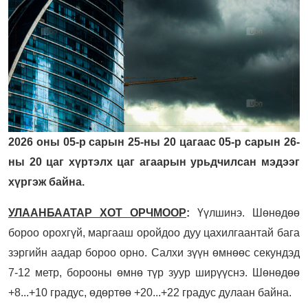
2026 оны 05-р сарын 25-ны 20 цагаас 05-р сарын 26-
ны 20 цаг хүртэлх цаг агаарын урьдчилсан мэдээг
хүргэж байна.
УЛААНБААТАР ХОТ ОРЧМООР
:
Үүлшинэ. Шөнөдөө
бороо орохгүй, маргааш оройдоо дуу цахилгаантай бага
зэргийн аадар бороо орно. Салхи зүүн өмнөөс секундэд
7-12 метр, борооны өмнө түр зуур ширүүснэ. Шөнөдөө
+8...+10 градус, өдөртөө +20...+22 градус дулаан байна.