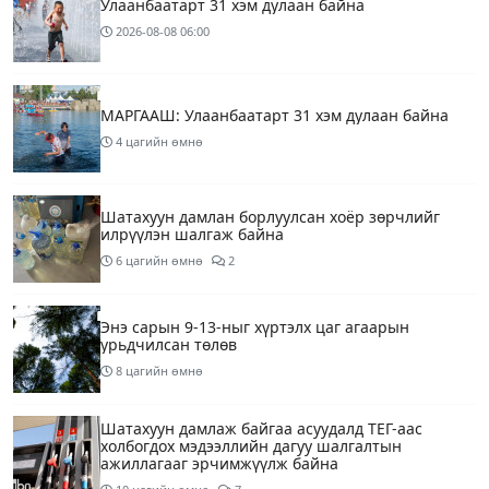
Улаанбаатарт 31 хэм дулаан байна
2026-08-08
06:00
МАРГААШ: Улаанбаатарт 31 хэм дулаан байна
4 цагийн өмнө
Шатахуун дамлан борлуулсан хоёр зөрчлийг
илрүүлэн шалгаж байна
6 цагийн өмнө
2
Энэ сарын 9-13-ныг хүртэлх цаг агаарын
урьдчилсан төлөв
8 цагийн өмнө
Шатахуун дамлаж байгаа асуудалд ТЕГ-аас
холбогдох мэдээллийн дагуу шалгалтын
ажиллагааг эрчимжүүлж байна