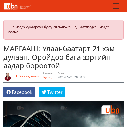
Энэ мэдээ хуучирсан буюу 2026/05/25-нд нийтлэгдсэн мэдээ
болно.
МАРГААШ: Улаанбаатарт 21 хэм
дулаан. Оройдоо бага зэргийн
аадар бороотой
Ангилал
Огноо
Ц.Янжиндулам
Бусад
2026-05-25 20:00:00
Facebook
Twitter