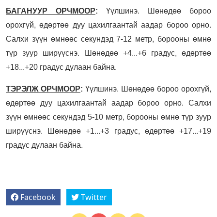
БАГАНУУР ОРЧМООР
:
Үүлшинэ. Шөнөдөө бороо
орохгүй, өдөртөө дуу цахилгаантай аадар бороо орно.
Салхи зүүн өмнөөс секундэд 7-12 метр, борооны өмнө
түр зуур ширүүснэ. Шөнөдөө +4...+6 градус, өдөртөө
+18...+20 градус дулаан байна.
ТЭРЭЛЖ ОРЧМООР
:
Үүлшинэ. Шөнөдөө бороо орохгүй,
өдөртөө дуу цахилгаантай аадар бороо орно. Салхи
зүүн өмнөөс секундэд 5-10 метр, борооны өмнө түр зуур
ширүүснэ. Шөнөдөө +1...+3 градус, өдөртөө +17...+19
градус дулаан байна.
Facebook
Twitter