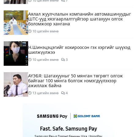
10 цагийн өмнө
7
Аялал жуулчлалын компанийн автомашинуудыг
ШТС-ууд хязгаарлалтгүйгээр шатахуун олгох
боломжоор хангана
10 цагийн өмнө
Н.Шинэцэцэгийг хохироосон гэх хэргийг шүүхэд
шилжүүлжээ
10 цагийн өмнө
3
АҮЭБЯ: Шатахууныг 50 мянган төгрөгт олгож
байгааг 100 мянга болгож нэмэгдүүлэхээр
ажиллаж байна
13 цагийн өмнө
4
Мотоциклтэй эмэгтэйг араас нь зориудаар
мөргөсөн жолоочийг ажлаас нь чөлөөлжээ
14 цагийн өмнө
5