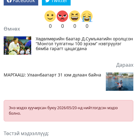
Facebook
Twitter
0
0
0
0
Өмнөх
Хөдөлмөрийн баатар Д.Сумъяагийн оролцсон
“Монгол тулгатны 100 эрxэм“ нэвтрүүлэг
бямба гарагт цацагдана
Дараах
МАРГААШ: Улаанбаатарт 31 хэм дулаан байна
Энэ мэдээ хуучирсан буюу 2026/05/20-нд нийтлэгдсэн мэдээ
болно.
Төстэй мэдээллүүд: