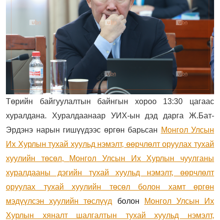
Төрийн байгуулалтын байнгын хороо 13:30 цагаас
хуралдана. Хуралдаанаар УИХ-ын дэд дарга Ж.Бат-
Эрдэнэ нарын гишүүдээс өргөн барьсан
Монгол Улсын
Их Хурлын тухай хуульд нэмэлт, өөрчлөлт оруулах тухай
хуулийн төсөл,
Монгол Улсын Их Хурлын чуулганы
хуралдааны дэгийн тухай хуульд нэмэлт, өөрчлөлт
оруулах тухай хуулийн төсөл болон хамт өргөн
мэдүүлсэн хуулийн төслүүд
болон
Монгол Улсын Их
Хурлын хяналт шалгалтын тухай хуульд нэмэлт,