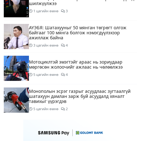
шилжүүлжээ
1 цагийн өмнө
3
АҮЭБЯ: Шатахууныг 50 мянган төгрөгт олгож
байгааг 100 мянга болгож нэмэгдүүлэхээр
ажиллаж байна
3 цагийн өмнө
4
Мотоциклтэй эмэгтэйг араас нь зориудаар
мөргөсөн жолоочийг ажлаас нь чөлөөлжээ
5 цагийн өмнө
4
Монополын эсрэг газрыг асуудлаас зугтаалгүй
шатахуун дамлан зарж буй асуудалд хяналт
тавихыг үүрэгдэв
5 цагийн өмнө
2
Тарвас ачих ажилд туслахаар гэрээсээ гарсан 10
настай охиныг 7 дахь өдрөө хайж байна
5 цагийн өмнө
2