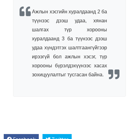
Ажлын хэсгийн хуралдаанд 2 ба
түүнээс дээш удаа, хянан
шалгах түр хорооны
хуралдаанд 3 ба түүнээс дээш
удаа хүндэтгэх шалтгаангүйгээр
ирээгүй бол ажлын хэсэг, түр
хорооны бүрэлдэхүүнээс хасах
зохицуулалтыг тусгасан байна.