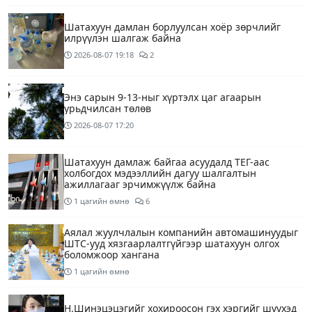
Шатахуун дамлан борлуулсан хоёр зөрчлийг
илрүүлэн шалгаж байна
2026-08-07
19:18
2
Энэ сарын 9-13-ныг хүртэлх цаг агаарын
урьдчилсан төлөв
2026-08-07
17:20
Шатахуун дамлаж байгаа асуудалд ТЕГ-аас
холбогдох мэдээллийн дагуу шалгалтын
ажиллагааг эрчимжүүлж байна
1 цагийн өмнө
6
Аялал жуулчлалын компанийн автомашинуудыг
ШТС-ууд хязгаарлалтгүйгээр шатахуун олгох
боломжоор хангана
1 цагийн өмнө
Н.Шинэцэцэгийг хохироосон гэх хэргийг шүүхэд