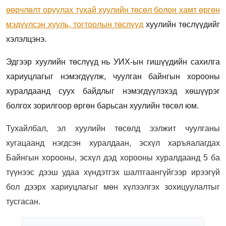
өөрчлөлт оруулах тухай хуулийн төсөл болон хамт өргөн
мэдүүлсэн хууль, тогтоолын төслүүд
хуулийн төслүүдийг
хэлэлцэнэ.
Эдгээр хуулийн төслүүд нь УИХ-ын гишүүдийн сахилга
хариуцлагыг нэмэгдүүлж, чуулган байнгын хорооны
хуралдаанд суух байдлыг нэмэгдүүлэхэд хөшүүрэг
болгох зорилгоор өргөн барьсан хуулийн төсөл юм.
Тухайлбал, эл хуулийн төсөлд ээлжит чуулганы
хугацаанд нэгдсэн хуралдаан, эсхүл харъяалагдах
Байнгын хорооны, эсхүл дэд хорооны хуралдаанд 5 ба
түүнээс дээш удаа хүндэтгэх шалтгаангүйгээр ирээгүй
бол дээрх хариуцлагыг мөн хүлээлгэх зохицуулалтыг
тусгасан.