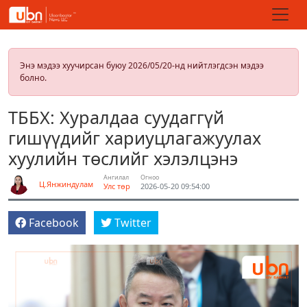
Энэ мэдээ хуучирсан буюу 2026/05/20-нд нийтлэгдсэн мэдээ
болно.
ТББХ: Хуралдаа суудаггүй
гишүүдийг хариуцлагажуулах
хуулийн төслийг хэлэлцэнэ
Ангилал
Огноо
Ц.Янжиндулам
Улс төр
2026-05-20 09:54:00
Facebook
Twitter