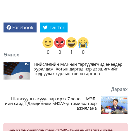
Facebook
Twitter
0
0
1
0
Өмнөх
Нийслэлийн МАН-ын тэргүүлэгчид өнөөдөр
хуралдаж, Хотын даргад нэр дэвшигчийг
тодруулах хурлын товоо гаргана
Дараах
Шатахууны асуудлаар ирэх 7 хоногт АҮЭБ-
ийн сайд Г.Дамдинням БНХАУ-д томилолтоор
ажиллана
Энэ мэдээ хуучирсан буюу 2026/05/19-нд нийтлэгдсэн мэдээ