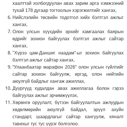
хаалттай холбогдуулан авах зарим арга хэмжээний
тухай 178 дугаар тогтоолын хэрэгжилтийг хангах,
Нийслэлийн төсвийн тодотгол хийх бэлтгэл ажлыг
хангах,
Олон улсын хүүхдийн эрхийг хамгаалах баярын
өдрийг зохион байгуулах бэлтгэл ажлыг сайтар
хангах,
"Хүрээ цам-Даншиг наадам”-ыг зохион байгуулах
бэлтгэл ажлыг сайтар хангах,
“Улаанбаатар марафон 2026” олон улсын гүйлтийг
сайтар зохион байгуулж, иргэд, олон нийтийн
аюулгүй байдлыг хангаж ажиллах,
Дүүргүүд худалдан авах ажиллагаа болон гэрээ
байгуулах ажлыг эрчимжүүлэх,
Хөрөнгө оруулалт, бүтээн байгуулалтын ажлуудын
хөдөлмөрийн аюулгүй байдал, эрүүл ахуйн
стандарт, шаардлагыг сайтар хангуулж, хяналт
тавихыг тус тус үүрэг болголоо.