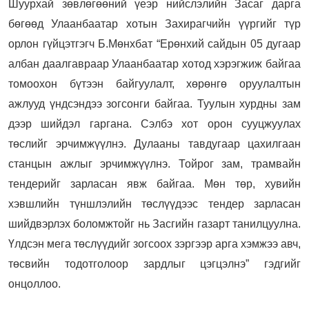
Шуурхай зөвлөгөөний үеэр нийслэлийн Засаг дарга
бөгөөд Улаанбаатар хотын Захирагчийн үүргийг түр
орлон гүйцэтгэгч Б.Мөнхбат “Ерөнхий сайдын 05 дугаар
албан даалгавраар Улаанбаатар хотод хэрэгжиж байгаа
томоохон бүтээн байгуулалт, хөрөнгө оруулалтын
ажлууд үндсэндээ зогсонги байгаа. Туулын хурдны зам
дээр шийдэл гаргана. Сэлбэ хот орон сууцжуулах
төслийг эрчимжүүлнэ. Дулааны тавдугаар цахилгаан
станцын ажлыг эрчимжүүлнэ. Тойрог зам, трамвайн
тендерийг зарласан явж байгаа. Мөн төр, хувийн
хэвшлийн түншлэлийн төслүүдээс тендер зарласан
шийдвэрлэх боломжтойг нь Засгийн газарт танилцуулна.
Үлдсэн мега төслүүдийг зогсоох зэргээр арга хэмжээ авч,
төсвийн тодотголоор зардлыг цэгцэлнэ” гэдгийг
онцоллоо.