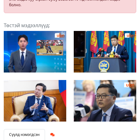
болно.
Төстэй мэдээллүүд:
Сүүлд нэмэгдсэн