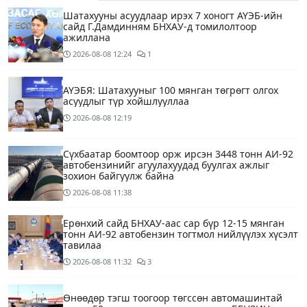
Шатахууны асуудлаар ирэх 7 хоногт АҮЭБ-ийн
сайд Г.Дамдинням БНХАУ-д томилолтоор
ажиллана
2026-08-08
12:24
1
АҮЭБЯ: Шатахууныг 100 мянган төгрөгт олгох
асуудлыг түр хойшлууллаа
2026-08-08
12:19
Сүхбаатар боомтоор орж ирсэн 3448 тонн АИ-92
автобензинийг агуулахуудад буулгах ажлыг
зохион байгуулж байна
2026-08-08
11:38
Ерөнхий сайд БНХАУ-аас сар бүр 12-15 мянган
тонн АИ-92 автобензин тогтмол нийлүүлэх хүсэлт
тавилаа
2026-08-08
11:32
3
Өнөөдөр тэгш тоогоор төгссөн автомашинтай