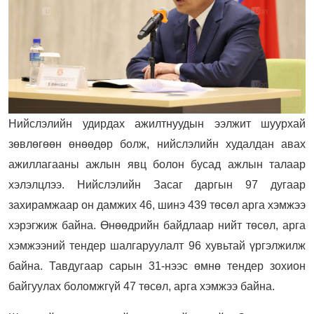
Нийслэлийн удирдах ажилтнуудын ээлжит шуурхай
зөвлөгөөн өнөөдөр болж, нийслэлийн худалдан авах
ажиллагааны ажлын явц болон бусад ажлын талаар
хэлэлцлээ. Нийслэлийн Засаг даргын 97 дугаар
захирамжаар он дамжих 46, шинэ 439 төсөл арга хэмжээ
хэрэгжиж байна. Өнөөдрийн байдлаар нийт төсөл, арга
хэмжээний тендер шалгаруулалт 96 хувьтай үргэлжилж
байна. Тавдугаар сарын 31-нээс өмнө тендер зохион
байгуулах боломжгүй 47 төсөл, арга хэмжээ байна.