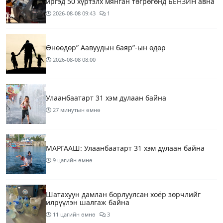
иргэд 50 хүртэлх мянган төгрөгөнд БЕНЗИН авна
2026-08-08
09:43
1
Өнөөдөр” Аавуудын баяр”-ын өдөр
2026-08-08
08:00
Улаанбаатарт 31 хэм дулаан байна
27 минутын өмнө
МАРГААШ: Улаанбаатарт 31 хэм дулаан байна
9 цагийн өмнө
Шатахуун дамлан борлуулсан хоёр зөрчлийг
илрүүлэн шалгаж байна
11 цагийн өмнө
3