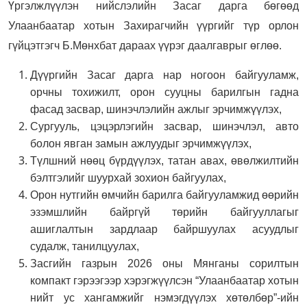
Үргэлжлүүлэн нийслэлийн Засаг дарга бөгөөд
Улаанбаатар хотын Захирагчийн үүргийг түр орлон
гүйцэтгэгч Б.Мөнхбат дараах үүрэг даалгаврыг өглөө.
Дүүргийн Засаг дарга нар ногоон байгууламж,
орчны тохижилт, орон сууцны барилгын гадна
фасад засвар, шинэчлэлийн ажлыг эрчимжүүлэх,
Сургууль, цэцэрлэгийн засвар, шинэчлэл, авто
болон явган замын ажлуудыг эрчимжүүлэх,
Түлшний нөөц бүрдүүлэх, татан авах, өвөлжилтийн
бэлтгэлийг шуурхай зохион байгуулах,
Орон нутгийн өмчийн барилга байгууламжид өөрийн
эзэмшлийн байргүй төрийн байгууллагыг
ашиглалтын зардлаар байршуулах асуудлыг
судалж, танилцуулах,
Засгийн газрын 2026 оны Мянганы сорилтын
компакт гэрээгээр хэрэгжүүлсэн “Улаанбаатар хотын
нийт ус хангамжийг нэмэгдүүлэх хөтөлбөр”-ийн