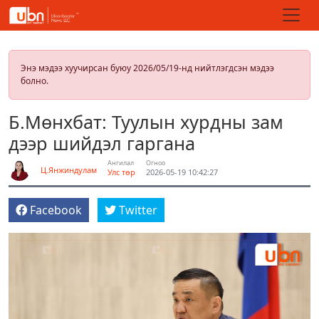
Энэ мэдээ хуучирсан буюу 2026/05/19-нд нийтлэгдсэн мэдээ
болно.
Б.Мөнхбат: Туулын хурдны зам
дээр шийдэл гаргана
Ангилал
Огноо
Ц.Янжиндулам
Улс төр
2026-05-19 10:42:27
Facebook
Twitter