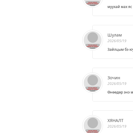
муухай мах яс
Шулам
2026/05/19
Зайлцым бэ юу
Зочин
2026/05/19
Өнөөдөр энэ м
ХЯНАЛТ
2026/05/19