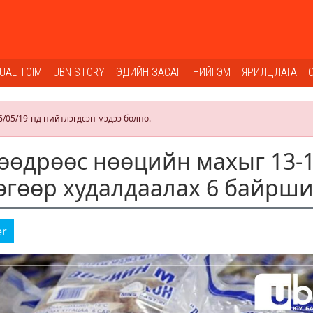
SUAL TOIM
UBN STORY
ЭДИЙН ЗАСАГ
НИЙГЭМ
ЯРИЛЦЛАГА
6/05/19-нд нийтлэгдсэн мэдээ болно.
өдрөөс нөөцийн махыг 13-
өгөөр худалдаалах 6 байрш
er