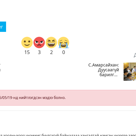
er
15
3
2
0
т
С.Амарсайхан:
н
Дуусаагүй
барилгад
урьдчилсан
байдлаар
зөвшөөрөл
гэрчилгээ
6/05/19-нд нийтлэгдсэн мэдээ болно.
олгохгүй
байхаар зохион
байгуулалт хий
уд хоолныхооо үнэиииг буулгагүй байнадааа хангалтай нэмсэн үнээрээ зар