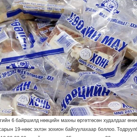
гийн 6 байршилд нөөцийн махны өргөтгөсөн худалдааг өнө
сарын 19-нөөс эхлэн зохион байгуулахаар боллоо. Тодруул