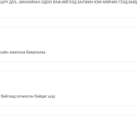
Л ШҮҮ ДЭЭ...МАНАЙХАН ОДОО ЯАЖ ИЙГЭЭД ЗАЛЖИН ЮМ ХИЙЧИХ ГЭЭД БАЙ
 сайн ажиллаа баярлалаа
 байгаад олчихсон байдаг шүү