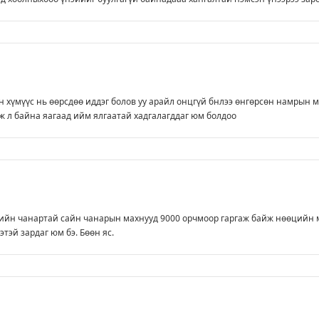
 хүмүүс нь өөрсдөө иддэг болов уу арайл онцгүй бнлээ өнгөрсөн намрын 
ж л байна яагаад ийм ялгаатай хадгалагддаг юм болдоо
гийн чанартай сайн чанарын махнууд 9000 орчмоор гаргаж байж нөөцийн 
этэй зардаг юм бэ. Бөөн яс.