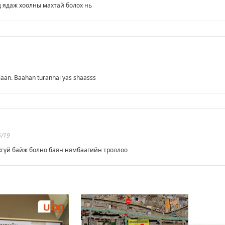
 ядаж хоолны махтай болох нь
aan. Baahan turanhai yas shaasss
5/19
хгүй байж болно баян нямбаагийн троллоо