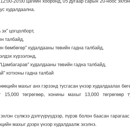
12:00-20:00 цагийн хооронд, 05 дугаар сарын 20-ноос эхлэн
тус худалдаална.
 эх” цогцолборт,
ын талбайд,
ин бөмбөгөр” худалдааны төвийн гадна талбайд,
гэлдэх хүрээлэнд,
 “Цамбагарав” худалдааны төвийн гадна талбайд,
ай” хотхоны гадна талбай
нөөцийн махыг анх гэрээнд тусгасан үнээр худалдаалах бөг
 15,000 төгрөгөөр, хонины махыг 13,000 төгрөгөөр т
 эхлэн сүлжээ дэлгүүрүүдээр, пүрэв болон баасан гарагаас
өцийн махыг дээрх үнээр худалдаалж эхэлнэ.