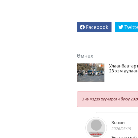
Facebook
Twitt
Өмнөх
Улаанбаатар
23 хэм дулаа
Энэ мэдээ хуучирсан буюу 202
Зочин
2026/05/19
Энэ гуанз паб