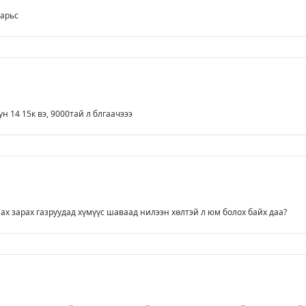
 арьс
н 14 15к вэ, 9000тай л блгаачэээ
ах зарах газруудад хүмүүс шаваад нилээн хөлтэй л юм болох байх даа?