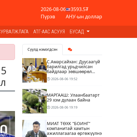
2026-08-06
3593.5₮
Пүрэв
АНУ-ын доллар
СУРВАЛЖЛАГА
АТГ-ААС АСУУЯ
БУСАД
Сүүлд нэмэгдсэн
С.Амарсайхан: Дуусаагүй
барилгад урьдчилсан
15
байдлаар зөвшөөрөл
гэрчилгээ олгохгүй
ил
2026-08-06
19:52
байхаар зохион
байгуулалт хий
МАРГААШ: Улаанбаатарт
29 хэм дулаан байна
2026-08-06
19:19
МИАТ ТӨХК “БОИНГ“
компанитай хамтын
ажиллагаагаа өргөжүүлнэ