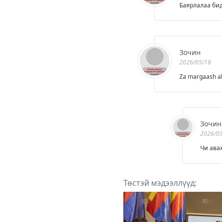
Баярлалаа бид
Зочин
2026/05/18
Za margaash al
Зочин
2026/0
Чи ава
Төстэй мэдээллүүд: