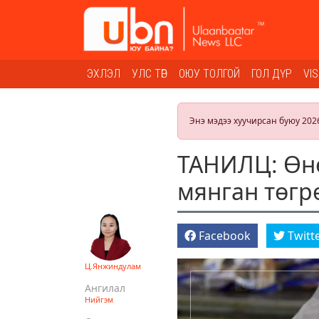
ЭХЛЭЛ
УЛС ТӨР
ОЮУ ТОЛГОЙ
ГОЛ ДҮР
VI
Энэ мэдээ хуучирсан буюу 202
ТАНИЛЦ: Өнө
мянган төгр
Facebook
Twitt
Ц.Янжиндулам
Ангилал
Нийгэм