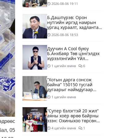
2026-08-06
19:11
Б.Дашпүрэв: Орон
нутгийн иргэд намрын
ургац хураалт, хадлантай
холбоотой ШТС-уудаар
2026-08-06
18:53
зөөврийн саваар
автобензин авч болно
Дуучин A Cool буюу
Б.Анхбаяр Төв цэнгэлдэх
хүрээлэнгийн Үйл
ажиллагаа, олон нийтийн
1 цагийн өмнө
6
тоглолт хариуцсан
захирлаар томилогджээ
“Хотын дарга сонсож
байна” 150150 тусгай
дугаарыг наймдугаар
сарын 14-нөөс
1 цагийн өмнө
ажиллуулж эхэлнэ
“Супер бэлэгтэй 20 жил“
аяны хоёр өрөө байрны
эзэн: Охиныхоо төрсөн
өдрөөс
өдрөөр байртай болно
4 цагийн өмнө
1
бал, 05
гэдэг хамгийн том аз
завшаан