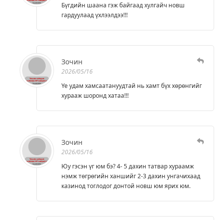
Бүгдийн шаана гэж байгаад хулгайч новш
гардуулаад үхлээлдээ!!!
Зочин
2026/05/16
Үе удам хамсаатануудтай нь хамт бүх хөрөнгийг
хурааж шоронд хатаа!!!
Зочин
2026/05/16
Юу гэсэн үг юм бэ? 4- 5 дахин татвар хураамж
нэмж төгрөгийн ханшийг 2-3 дахин унгачихаад
казинод тоглодог донтой новш юм ярих юм.