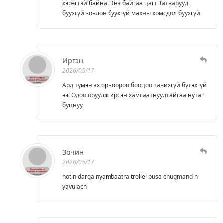
хэрэгтэй байна. Энэ байгаа цагт Татварууд
буухгүй зовлон буухгүй махны хомсдол буухгүй
Иргэн
2026/05/17
Ард түмэн эх орноороо бооцоо тавихгүй бүтэхгүй
ээ! Одоо оруулж ирсэн хамсаатнуудтайгаа нутаг
буцнуу
Зочин
2026/05/17
hotin darga nyambaatra trollei busa chugmand n
yavulach