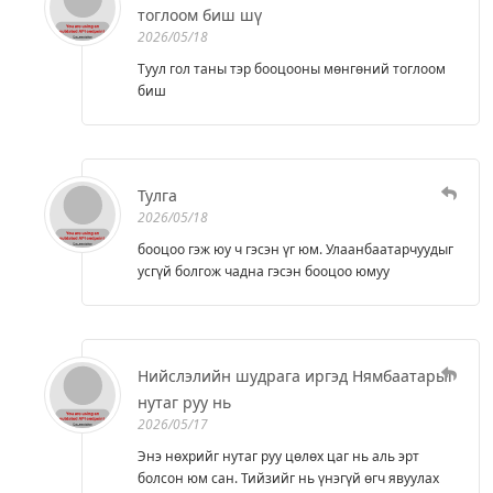
тоглоом биш шү
2026/05/18
Туул гол таны тэр бооцооны мөнгөний тоглоом
биш
Тулга
2026/05/18
бооцоо гэж юу ч гэсэн үг юм. Улаанбаатарчуудыг
усгүй болгож чадна гэсэн бооцоо юмуу
Нийслэлийн шудрага иргэд Нямбаатарыг
нутаг руу нь
2026/05/17
Энэ нөхрийг нутаг руу цөлөх цаг нь аль эрт
болсон юм сан. Тийзийг нь үнэгүй өгч явуулах