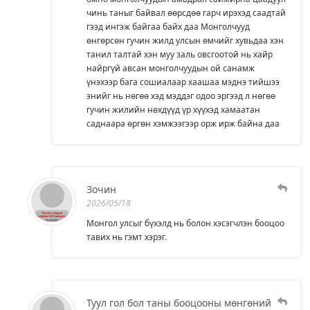
чинь таныг байвал өөрсдөө гарч ирэхэд саадтай
гээд ингэж байгаа байх даа Монголчууд
өнгөрсөн гучин жилд улсын өмчийг хувьдаа хэн
танил талтай хэн муу заль овсгоотой нь хайр
найргүй авсан монголчуудын ой санамж
үнэхээр бага сошиалаар хаашаа мэднэ тийшээ
энийг нь нөгөө хэд мэддэг одоо эргээд л нөгөө
гучин жилийн нөхдүүд үр хүүхэд хамаатан
саднаара өргөн хэмжээгээр орж ирж байна даа
Зочин
2026/05/18
Монгол улсыг бүхэлд нь болон хэсэгчлэн бооцоо
тавих нь гэмт хэрэг.
Туул гол бол таны бооцооны мөнгөний