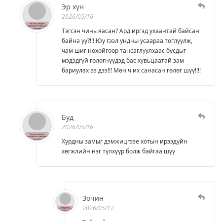
Эр хүн
2026/05/16
Тэгсэн чинь яасан? Ард иргэд ухаантай байсан
байна уу?!!! Юу гээл ундны усаараа тоглуулж,
чам шиг нохойгоор тансаглуулхаас бусдыг
мэдэдгүй гөлөгнүүдэд бас хувьцаатай зам
бариулах вэ дээ!!! Мөн ч их санасан гөлөг шүү!!!!
Буд
2026/05/16
Хурдны замыг дэмжицгээе хотын ирээдүйн
хөгжлийн нэг түлхүүр болж байгаа шүү
Зочин
2026/05/17