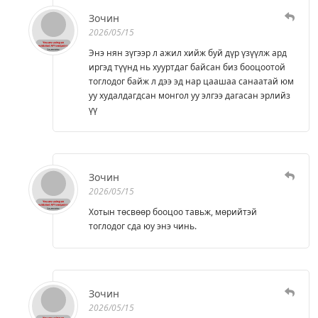
Зочин
2026/05/15
Энэ нян зүгээр л ажил хийж буй дүр үзүүлж ард
иргэд түүнд нь хууртдаг байсан биз бооцоотой
тоглодог байж л дээ эд нар цаашаа санаатай юм
уу худалдагдсан монгол уу элгээ дагасан эрлийз
үү
Зочин
2026/05/15
Хотын төсвөөр бооцоо тавьж, мөрийтэй
тоглодог сда юу энэ чинь.
Зочин
2026/05/15