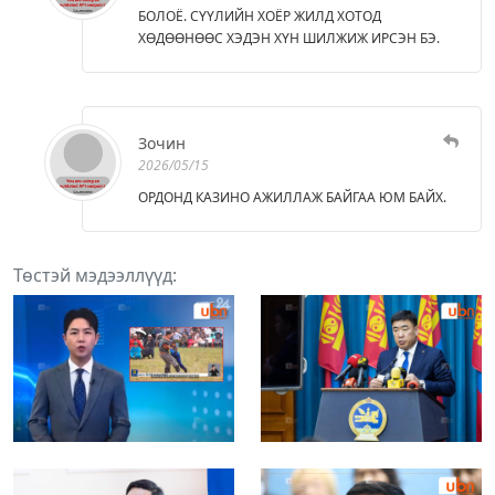
БОЛОЁ. СҮҮЛИЙН ХОЁР ЖИЛД ХОТОД
ХӨДӨӨНӨӨС ХЭДЭН ХҮН ШИЛЖИЖ ИРСЭН БЭ.
Зочин
2026/05/15
ОРДОНД КАЗИНО АЖИЛЛАЖ БАЙГАА ЮМ БАЙХ.
Төстэй мэдээллүүд: