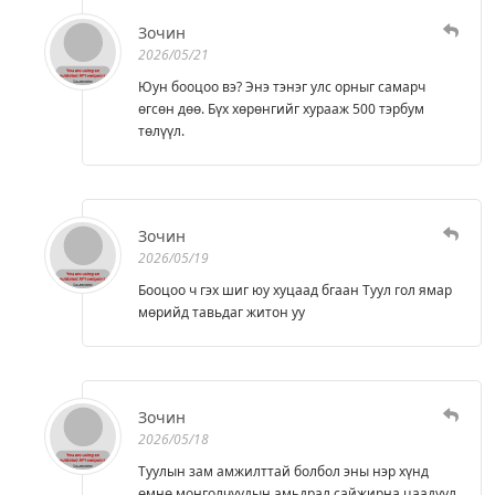
Зочин
2026/05/21
Юун бооцоо вэ? Энэ тэнэг улс орныг самарч
өгсөн дөө. Бүх хөрөнгийг хурааж 500 тэрбум
төлүүл.
Зочин
2026/05/19
Бооцоо ч гэх шиг юу хуцаад бгаан Туул гол ямар
мөрийд тавьдаг житон уу
Зочин
2026/05/18
Туулын зам амжилттай болбол эны нэр хүнд
өмнө монголчуудын амьдрал сайжирна цаадуул