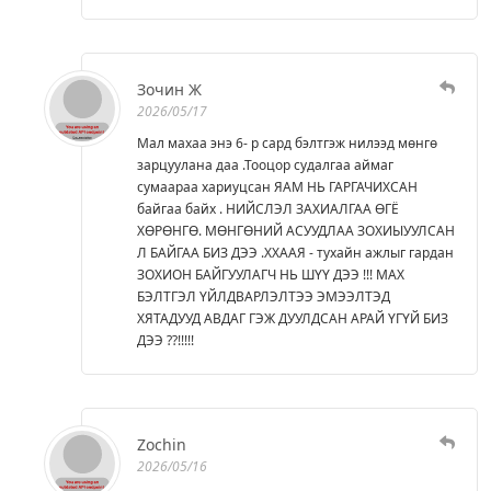
Зочин Ж
2026/05/17
Мал махаа энэ 6- р сард бэлтгэж нилээд мөнгө
зарцуулана даа .Тооцор судалгаа аймаг
сумаараа хариуцсан ЯАМ НЬ ГАРГАЧИХСАН
байгаа байх . НИЙСЛЭЛ ЗАХИАЛГАА ӨГЁ
ХӨРӨНГӨ. МӨНГӨНИЙ АСУУДЛАА ЗОХИЫУУЛСАН
Л БАЙГАА БИЗ ДЭЭ .ХХААЯ - тухайн ажлыг гардан
ЗОХИОН БАЙГУУЛАГЧ НЬ ШҮҮ ДЭЭ !!! МАХ
БЭЛТГЭЛ ҮЙЛДВАРЛЭЛТЭЭ ЭМЭЭЛТЭД
ХЯТАДУУД АВДАГ ГЭЖ ДУУЛДСАН АРАЙ ҮГҮЙ БИЗ
ДЭЭ ??!!!!!
Zochin
2026/05/16