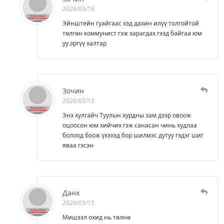
2026/05/16
Эйнштейн гуайгаас хэд дахин илүү толгойтой
төлгөн коммунист гэж харагдах гээд байгаа юм
уу.эргүү халтар
Зочин
2026/05/15
Энэ хулгайч Туулын хурдны зам дээр овоож
оцоосон юм хийчих гэж санасан чинь худлаа
болоод боож үхэхэд бор шилмэс дутуу гэдэг шиг
яваа гэсэн
Данх
2026/05/15
Мишээл охид нь төлнө