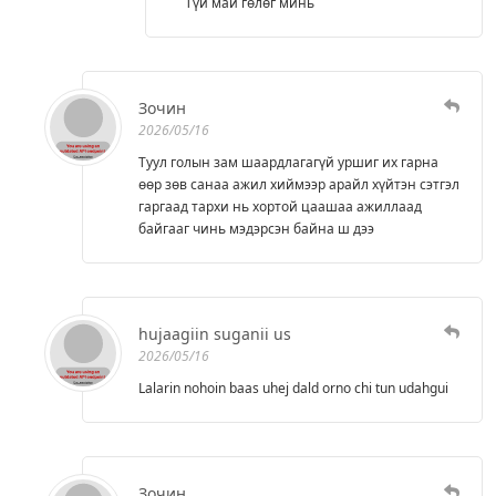
Түй май гөлөг минь
Зочин
2026/05/16
Туул голын зам шаардлагагүй уршиг их гарна
өөр зөв санаа ажил хиймээр арайл хүйтэн сэтгэл
гаргаад тархи нь хортой цаашаа ажиллаад
байгааг чинь мэдэрсэн байна ш дээ
hujaagiin suganii us
2026/05/16
Lalarin nohoin baas uhej dald orno chi tun udahgui
Зочин