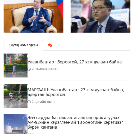
Сүүлд нэмэгдсэн
Улаанбаатарт бороотой, 27 хэм дулаан байна
2026-08-09
06:00
МАРГААШ: Улаанбаатарт 27 хэм дулаан байна,
өдөртөө бороотой
2 цагийн өмнө
Энэ сардаа багтаж ашиглалтад орох агуулах
АИ-92-ийн хэрэглээний 13 хоногийн хэрэгцээг
бүрэн хангана