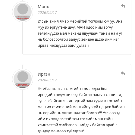
Мөнх
2026/05/17
Улсын ажил ямар мөрийтэй тоглоом юм уу. Энэ
муу их эргүүтэнэ шүү. МАН одоо ийм эргүү
төлөгнүүдээ мал маханд явуулаач танай нам уг
нь боловсролтой залуус зөндөө шдээ ийм нэг
ирваа нөхдүүдээ зайлуулаач
Иргэн
2026/05/17
Нямбаартарын хамгийн том алдаа бол
иргэдийн шүүмжилээд байсан замын хашилга,
зүгээр байсан явган хүний зам хуулаж төсвийн
маш их хэмжээний мөнгийг үргүй цацаж байсан
нь өөрийг нь унгах шалтаг болсон!!! Улс оронд
ийм их хүндрэлтэй том төслийг маш сайн
хэмнэлттэй хэлбэрээр шийдэх байтал арай л
дэндүү мөнгөөр туйлдсан!