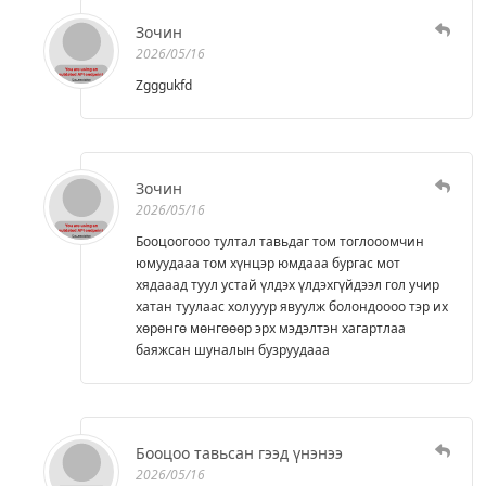
Зочин
2026/05/16
Zgggukfd
Зочин
2026/05/16
Бооцоогооо тултал тавьдаг том тоглооомчин
юмуудааа том хүнцэр юмдааа бургас мот
хядааад туул устай үлдэх үлдэхгүйдээл гол учир
хатан туулаас холууур явуулж болондоооо тэр их
хөрөнгө мөнгөөөр эрх мэдэлтэн хагартлаа
баяжсан шуналын бузруудааа
Бооцоо тавьсан гээд үнэнээ
2026/05/16