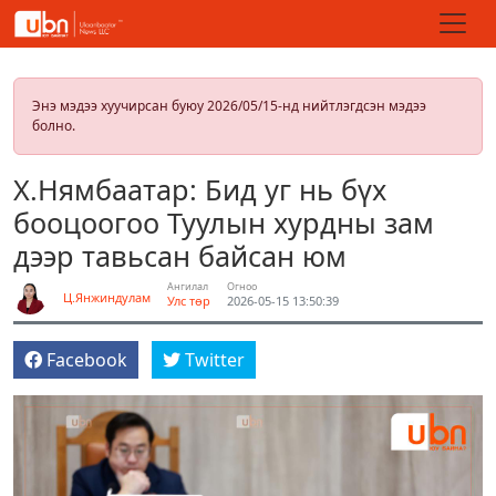
Энэ мэдээ хуучирсан буюу 2026/05/15-нд нийтлэгдсэн мэдээ
болно.
Х.Нямбаатар: Бид уг нь бүх
бооцоогоо Туулын хурдны зам
дээр тавьсан байсан юм
Ангилал
Огноо
Ц.Янжиндулам
Улс төр
2026-05-15 13:50:39
Facebook
Twitter