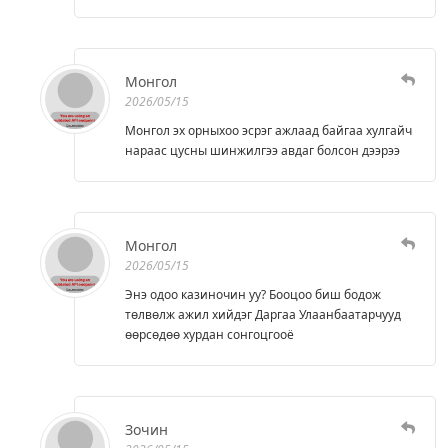
Монгол
2026/05/15
Монгол эх орныхоо эсрэг ажлаад байгаа хулгайч
нараас цусны шинжилгээ авдаг болсон дээрээ
Монгол
2026/05/15
Энэ одоо казиночин уу? Бооцоо биш бодож
төлвөлж ажил хийдэг Даргаа Улаанбаатарчууд
өөрсөдөө хурдан сонгоцгооё
Зочин