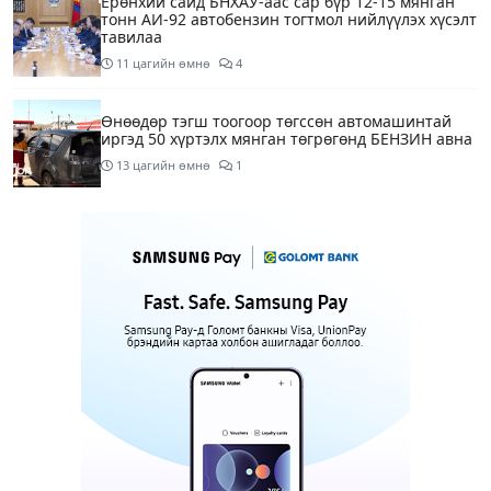
Ерөнхий сайд БНХАУ-аас сар бүр 12-15 мянган
тонн АИ-92 автобензин тогтмол нийлүүлэх хүсэлт
тавилаа
11 цагийн өмнө
4
Өнөөдөр тэгш тоогоор төгссөн автомашинтай
иргэд 50 хүртэлх мянган төгрөгөнд БЕНЗИН авна
13 цагийн өмнө
1
Өнөөдөр” Аавуудын баяр”-ын өдөр
14 цагийн өмнө
Улаанбаатарт 31 хэм дулаан байна
16 цагийн өмнө
МАРГААШ: Улаанбаатарт 31 хэм дулаан байна
1 өдрийн өмнө