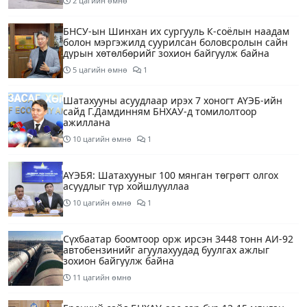
2 цагийн өмнө
БНСУ-ын Шинхан их сургууль К-соёлын наадам
болон мэргэжилд суурилсан боловсролын сайн
дурын хөтөлбөрийг зохион байгуулж байна
5 цагийн өмнө
1
Шатахууны асуудлаар ирэх 7 хоногт АҮЭБ-ийн
сайд Г.Дамдинням БНХАУ-д томилолтоор
ажиллана
10 цагийн өмнө
1
АҮЭБЯ: Шатахууныг 100 мянган төгрөгт олгох
асуудлыг түр хойшлууллаа
10 цагийн өмнө
1
Сүхбаатар боомтоор орж ирсэн 3448 тонн АИ-92
автобензинийг агуулахуудад буулгах ажлыг
зохион байгуулж байна
11 цагийн өмнө