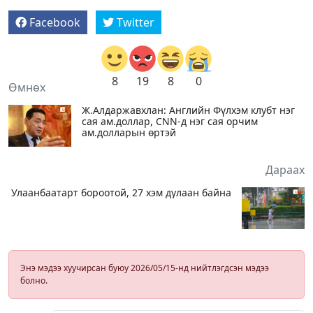
Facebook
Twitter
8
19
8
0
Өмнөх
Ж.Алдаржавхлан: Английн Фүлхэм клубт нэг
сая ам.доллар, CNN-д нэг сая орчим
ам.долларын өртэй
Дараах
Улаанбаатарт бороотой, 27 хэм дулаан байна
Энэ мэдээ хуучирсан буюу 2026/05/15-нд нийтлэгдсэн мэдээ
болно.