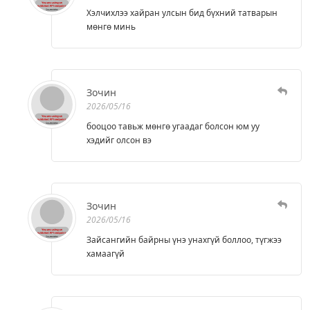
Хэлчихлээ хайран улсын бид бүхний татварын
мөнгө минь
Зочин
2026/05/16
бооцоо тавьж мөнгө угаадаг болсон юм уу
хэдийг олсон вэ
Зочин
2026/05/16
Зайсангийн байрны үнэ унахгүй боллоо, түгжээ
хамаагүй