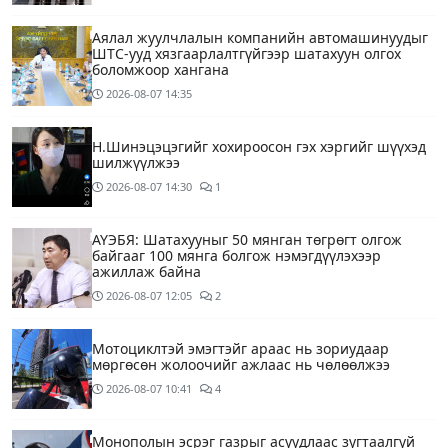
Аялал жуулчлалын компанийн автомашинуудыг
ШТС-ууд хязгаарлалтгүйгээр шатахуун олгох
боломжоор хангана
2026-08-07
14:35
Н.Шинэцэцэгийг хохироосон гэх хэргийг шүүхэд
шилжүүлжээ
2026-08-07
14:30
1
АҮЭБЯ: Шатахууныг 50 мянган төгрөгт олгож
байгааг 100 мянга болгож нэмэгдүүлэхээр
ажиллаж байна
2026-08-07
12:05
2
Мотоциклтэй эмэгтэйг араас нь зориудаар
мөргөсөн жолоочийг ажлаас нь чөлөөлжээ
2026-08-07
10:41
4
Монополын эсрэг газрыг асуудлаас зугтаалгүй