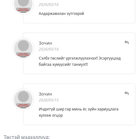
2026/05/16
Алдаржавхлан зүтгээрэй
Зочин
2026/05/16
Сэлбэ төслийг үргэлжлүүлээчээ!! Эсэргүүцээд
байгаа хүмүүсийг таниул!!!
Зочин
2026/05/15
Ичдэггүй шир гар минь ёс зүйн хариуцлага
хүлээж огцор
Төстэй мэдээллүүд: