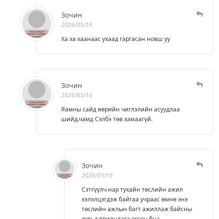
Зочин
2026/05/16
Ха ха хаанаас ухаад гаргасан новш уу
Зочин
2026/05/16
Яамны сайд өөрийн чиглэлийн асуудлаа
шийд.чамд Сэлбэ төв хамаагүй.
Зочин
2026/05/16
Сэтгүүлч нар тухайн төслийн ажил
хэлэлцэгдэж байгаа учраас өмнө энэ
төслийн ажлын багт ажиллаж байсны
хувьд ярилцлага өгсөн бна.