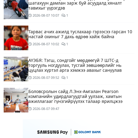
шатахуун дамлан зарж буй асуудалд хяналт
тавихыг үүрэгдэв
2026-08-07
10:07
1
Тарвас ачих ажилд туслахаар гэрээсээ гарсан 10
настай охиныг 7 дахь өдрөө хайж байна
2026-08-07
10:02
1
АҮЭБЯ: Тэгш, сондгойг мөрдөөгүй 7 ШТС-д
торгууль ногдуулах, тусгай зөвшөөрлийг нь
цуцлах хүртэл арга хэмжээ авахыг сануулав
2026-08-07
09:52
1
Боловсролын сайд Л.Энх-Амгалан Pearson
компанийн удирдлагуудтай уулзаж, хамтын
ажиллагааг гүнзгийрүүлэх талаар ярилцжээ
2026-08-07
09:47
Улаанбаатарт 29 хэм дулаан байна
2 цагийн өмнө