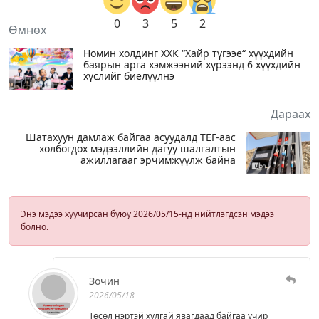
0
3
5
2
Өмнөх
Номин холдинг ХХК “Хайр түгээе“ хүүхдийн
баярын арга хэмжээний хүрээнд 6 хүүхдийн
хүслийг биелүүлнэ
Дараах
Шатахуун дамлаж байгаа асуудалд ТЕГ-аас
холбогдох мэдээллийн дагуу шалгалтын
ажиллагааг эрчимжүүлж байна
Энэ мэдээ хуучирсан буюу 2026/05/15-нд нийтлэгдсэн мэдээ
болно.
Зочин
2026/05/18
Төсөл нэртэй хулгай явагдаад байгаа учир