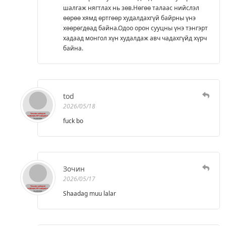
шалгаж нягтлах нь зөв.Нөгөө талаас нийслэл
өөрөө хямд өртгөөр худалдахгүй байрны үнэ
хөөрөгдөад байна.Одоо орон сууцны үнэ тэнгэрт
хадаад монгол хүн худалдаж авч чадахгүйд хүрч
байна.
tod
2026/05/18
fuck bo
Зочин
2026/05/17
Shaadag muu lalar