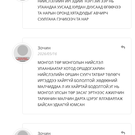
НИЙСЛЭЛИЙН ИРГЭДИЙГ НЭРТЭЙГЭЭР НЬ
УТААНДАА УУСААД ХУРДАН ДУУСААД ӨГӨӨЧЭЭ
ТА НАРЫН ОРОНД ХЯТАДУУДЫГ АВЧИРЧ
СУУЛГАНА ГЭЧИХЭЭЧ ТА НАР
Зочин
2026/05/16
МОНГОЛ ТӨР МОНГОЛЫН НИЙСЛЭЛ
УЛААНБААТАР ХОТОД ОРШДОГ.ХАРИН
НИЙСЛЭЛИЙН ОРШИН СУУГЧ ТАТВАР ТӨЛӨГЧ
ИРГЭДДЭЭ ХАЙРГҮЙ БОЛОЛТОЙ .ХӨДӨӨНИЙ
МАЛЧИДДАА Л ИХ ХАЙРТАЙ БОДОЛТОЙ.УГ НЬ
МОНГОЛ УЛСЫН ТӨР ЗАСАГ ЭРТНЭЭС АЖИЛЧИН
ТАРИАЧИН МАЛЧИН ДАРГА ЦЭРЭГ ЯЛГАВАРЛАЖ
БАЙСАН УДААГҮЙ ЮМСАН
Зочин