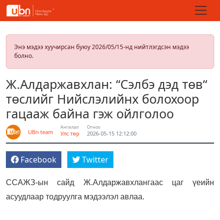
Энэ мэдээ хуучирсан буюу 2026/05/15-нд нийтлэгдсэн мэдээ
болно.
Ж.Алдаржавхлан: “Сэлбэ дэд төв“
төслийг Нийслэлийнх болохоор
гацааж байна гэж ойлголоо
Ангилал
Огноо
UBn team
Улс төр
2026-05-15 12:12:00
Facebook
Twitter
ССАЖЗ-ын сайд Ж.Алдаржавхлангаас цаг үеийн
асуудлаар тодруулга мэдээлэл авлаа.