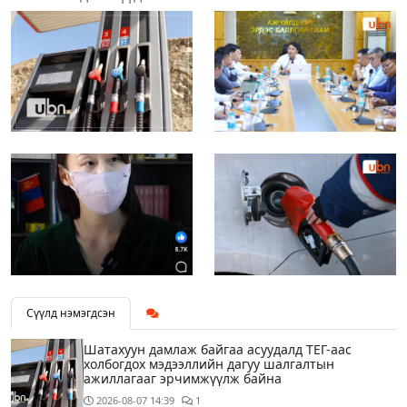
Сүүлд нэмэгдсэн
Шатахуун дамлаж байгаа асуудалд ТЕГ-аас
холбогдох мэдээллийн дагуу шалгалтын
ажиллагааг эрчимжүүлж байна
2026-08-07
14:39
1