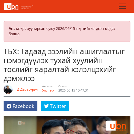
Энэ мэдээ хуучирсан буюу 2026/05/15-нд нийтлэгдсэн мэдээ
болно.
ТБХ: Гадаад зээлийн ашиглалтыг
нэмэгдүүлэх тухай хуулийн
төслийг яаралтай хэлэлцэхийг
дэмжлээ
Ангилал
Огноо
Д.Дарьсүрэн
Улс төр
2026-05-15 10:47:31
Facebook
Twitter