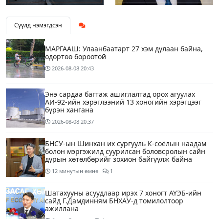
Сүүлд нэмэгдсэн
МАРГААШ: Улаанбаатарт 27 хэм дулаан байна,
өдөртөө бороотой
2026-08-08
20:43
Энэ сардаа багтаж ашиглалтад орох агуулах
АИ-92-ийн хэрэглээний 13 хоногийн хэрэгцээг
бүрэн хангана
2026-08-08
20:37
БНСУ-ын Шинхан их сургууль К-соёлын наадам
болон мэргэжилд суурилсан боловсролын сайн
дурын хөтөлбөрийг зохион байгуулж байна
12 минутын өмнө
1
Шатахууны асуудлаар ирэх 7 хоногт АҮЭБ-ийн
сайд Г.Дамдинням БНХАУ-д томилолтоор
ажиллана