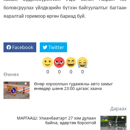
боловсруулах үйлдвэрийн бүтээн байгуулалтыг багтаан
яаралтай горимоор өргөн бариад буй.
Facebook
Twitter
0
0
0
0
Өмнөх
Өнөр хорооллын гудамжны авто замыг
өнөөдөр шөнө 23:00 цагаас хаана
Дараах
МАРГААШ: Улаанбаатарт 27 хэм дулаан
байна, өдөртөө бороотой