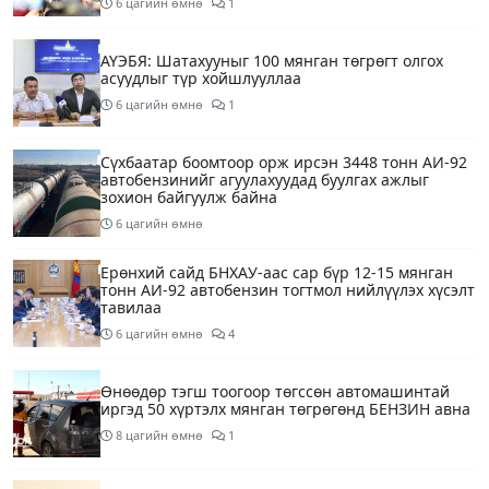
6 цагийн өмнө
1
АҮЭБЯ: Шатахууныг 100 мянган төгрөгт олгох
асуудлыг түр хойшлууллаа
6 цагийн өмнө
1
Сүхбаатар боомтоор орж ирсэн 3448 тонн АИ-92
автобензинийг агуулахуудад буулгах ажлыг
зохион байгуулж байна
6 цагийн өмнө
Ерөнхий сайд БНХАУ-аас сар бүр 12-15 мянган
тонн АИ-92 автобензин тогтмол нийлүүлэх хүсэлт
тавилаа
6 цагийн өмнө
4
Өнөөдөр тэгш тоогоор төгссөн автомашинтай
иргэд 50 хүртэлх мянган төгрөгөнд БЕНЗИН авна
8 цагийн өмнө
1