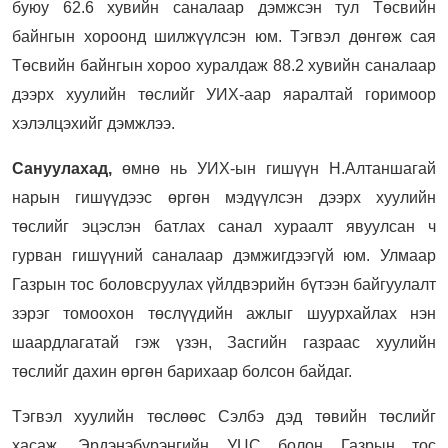
буюу 62.6 хувийн саналаар дэмжсэн тул Төсвийн
байнгын хороонд шилжүүлсэн юм. Тэгвэл дөнгөж сая
Төсвийн байнгын хороо хуралдаж 88.2 хувийн саналаар
дээрх хуулийн төслийг УИХ-аар яаралтай горимоор
хэлэлцэхийг дэмжлээ.
Сануулахад,
өмнө нь УИХ-ын гишүүн Н.Алтаншагай
нарын гишүүдээс өргөн мэдүүлсэн дээрх хуулийн
төслийг эцэслэн батлах санал хураалт явуулсан ч
гурван гишүүний саналаар дэмжигдээгүй юм. Улмаар
Газрын тос боловсруулах үйлдвэрийн бүтээн байгуулалт
зэрэг томоохон төслүүдийн ажлыг шуурхайлах нэн
шаардлагатай гэж үзэн, Засгийн газраас хуулийн
төслийг дахин өргөн барихаар болсон байдаг.
Тэгвэл хуулийн төслөөс Сэлбэ дэд төвийн төслийг
хасаж, Эрдэнэбүрэнгийн УЦС болон Газрын тос