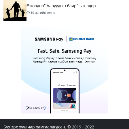
Өнөөдөр” Аавуудын баяр”-ын өдөр
10 цагийн өмнө
Улаанбаатарт 31 хэм дулаан байна
12 цагийн өмнө
МАРГААШ: Улаанбаатарт 31 хэм дулаан байна
21 цагийн өмнө
Шатахуун дамлан борлуулсан хоёр зөрчлийг
илрүүлэн шалгаж байна
1 өдрийн өмнө
3
Энэ сарын 9-13-ныг хүртэлх цаг агаарын
урьдчилсан төлөв
Бүх эрх хуулиар хамгаалагдсан. © 2019 - 2022