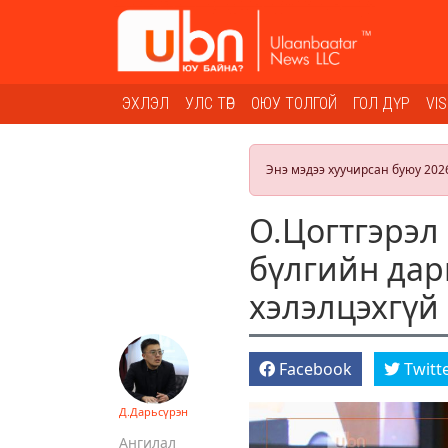
ЭХЛЭЛ
УЛС ТӨР
ОЮУ ТОЛГОЙ
ГОЛ ДҮР
VI
Энэ мэдээ хуучирсан буюу 202
О.Цогтгэрэл
бүлгийн дар
хэлэлцэхгүй
Facebook
Twitt
Д.Дарьсүрэн
Ангилал