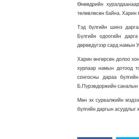
Өнөөдрийн хуралдаанаар
төлөвлөсөн байна. Харин б
Тэд бүлгийн шинэ дарга
Бүлгийн одоогийн дарга
дөрөвдүгээр сард намын У
Харин өнгөрсөн долоо хон
хурлаар намын дотоод т
сонгосны дараа бүлгийн
Б.Пүрэвдоржийн саналын 
Мөн эх сурвалжийн мэдээл
бүлгийн даргын асуудлыг 