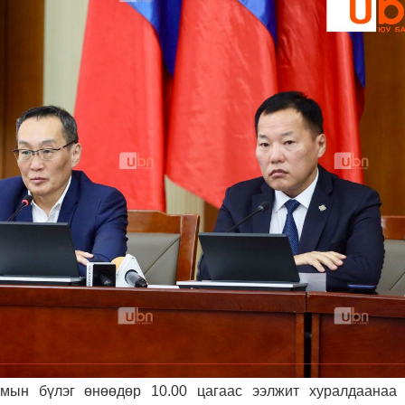
ын бүлэг өнөөдөр 10.00 цагаас ээлжит хуралдаанаа 