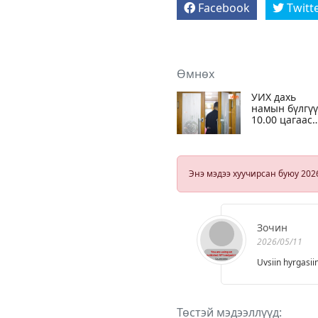
Facebook
Twitt
Өмнөх
УИХ дахь
намын бүлгү
10.00 цагаас
хуралдана
Энэ мэдээ хуучирсан буюу 202
Зочин
2026/05/11
Uvsiin hyrgasii
Төстэй мэдээллүүд: