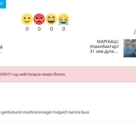
er
0
0
0
0
МАРГААШ:
үд
Улаанбаатарт
31 хэм дулаан
байна
6/05/11-нд нийтлэгдсэн мэдээ болно.
n gantumuriin munhzul eruugiin hulgaich narsnii buus