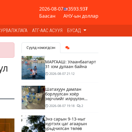
2026-08-07
3593.93₮
Баасан
АНУ-ын доллар
СУРВАЛЖЛАГА
АТГ-ААС АСУУЯ
БУСАД
Сүүлд нэмэгдсэн
МАРГААШ: Улаанбаатарт
ул
31 хэм дулаан байна
2026-08-07
21:12
Шатахуун дамлан
борлуулсан хоёр
зөрчлийг илрүүлэн
шалгаж байна
2026-08-07
19:18
2
Энэ сарын 9-13-ныг
хүртэлх цаг агаарын
урьдчилсан төлөв