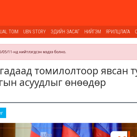
SUAL TOIM
UBN STORY
ЭДИЙН ЗАСАГ
НИЙГЭМ
ЯРИЛЦЛАГА
6/05/11-нд нийтлэгдсэн мэдээ болно.
 гадаад томилолтоор явсан т
гын асуудлыг өнөөдөр
er