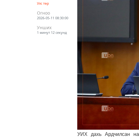
Улс төр
Огноо
2026-05-11 08:30:00
Унших
1 минут 12 секунд
УИХ дахь Ардчилсан нам