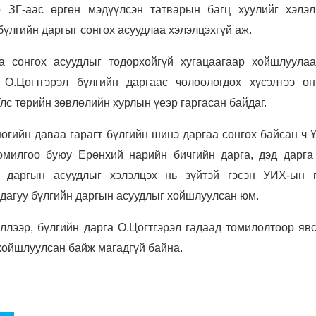
 ЗГ-аас өргөн мэдүүлсэн татварын багц хуулийг хэлэл
үлгийн даргыг сонгох асуудлаа хэлэлцэхгүй аж.
а сонгох асуудлыг тодорхойгүй хугацаагаар хойшлуулаа
 О.Цогтгэрэл бүлгийн даргаас чөлөөлөгдөх хүсэлтээ өн
лс төрийн зөвлөлийн хурлын үеэр гаргасан байдаг.
огийн даваа гарагт бүлгийн шинэ даргаа сонгох байсан ч 
омилгоо буюу Ерөнхий нарийн бичгийн дарга, дэд дарга
 даргын асуудлыг хэлэлцэх нь зүйтэй гэсэн УИХ-ын 
дагуу бүлгийн даргын асуудлыг хойшлуулсан юм.
лээр, бүлгийн дарга О.Цогтгэрэл гадаад томилолтоор явс
хойшлуулсан байж магадгүй байна.