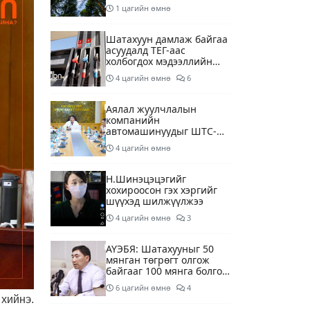
1 цагийн өмнө
Шатахуун дамлаж байгаа
асуудалд ТЕГ-аас
холбогдох мэдээллийн
дагуу шалгалтын
4 цагийн өмнө
6
ажиллагааг эрчимжүүлж
байна
Аялал жуулчлалын
компанийн
автомашинуудыг ШТС-
ууд хязгаарлалтгүйгээр
4 цагийн өмнө
шатахуун олгох
боломжоор хангана
Н.Шинэцэцэгийг
хохироосон гэх хэргийг
шүүхэд шилжүүлжээ
4 цагийн өмнө
3
АҮЭБЯ: Шатахууныг 50
мянган төгрөгт олгож
байгааг 100 мянга болгож
нэмэгдүүлэхээр ажиллаж
6 цагийн өмнө
4
байна
хийнэ.