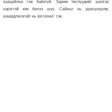
хаацайлна гэж байхгүй. Зарим төслүүдийг шалгах
хэрэгтэй юм билээ шүү. Сайныг нь урагшлуулж,
шаардлагагүйг нь зогсооно" гэв.