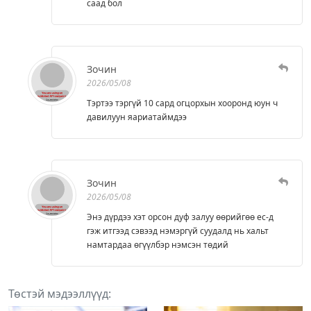
саад бол
Зочин
2026/05/08
Тэртээ тэргүй 10 сард огцорхын хооронд юун ч
давилуун яариатаймдээ
Зочин
2026/05/08
Энэ дүрдээ хэт орсон дуф залуу өөрийгөө ec-д
гэж итгээд сэвээд нэмэргүй суудалд нь хальт
намтардаа өгүүлбэр нэмсэн төдий
Төстэй мэдээллүүд: