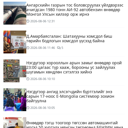
Ангарскийн газрын тос боловсруулах үйлдвэрээс
ачигдсан 1980 тонн АИ-92 автобензин өнөөдөр
Монгол Улсын хилээр орж ирнэ
2026-08-06
12:31
Д.Амарбаясгалан: Шатахууны хомсдол биш
төрийн бодлогын хомсдол үүсээд байна
2026-08-06
11:46
5
Нэгдүгээр хорооллын арын замыг өнөөдөр орой
23:00 цагаас түр хааж, борооны ус зайлуулах
шугамын хөндлөн сэтэлгээ хийнэ
2026-08-06
10:10
Нэгдүгээр ангид элсэгчдийн бүртгэлийг энэ
сарын 17-ноос E-Mongolia системээр зохион
байгуулна
2026-08-06
10:05
Өнөөдөр тэгш тоогоор төгссөн автомашинтай
иргэд 50 хүртэлх мянган төгрөгөнд БЕНЗИН авна