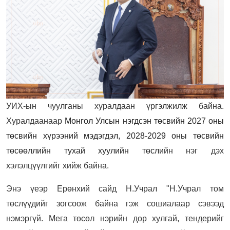
УИХ-ын чуулганы хуралдаан үргэлжилж байна.
Хуралдаанаар
Монгол Улсын нэгдсэн төсвийн 2027 оны
төсвийн хүрээний мэдэгдэл, 2028-2029 оны төсвийн
төсөөллийн тухай хуулийн төсл
ийн нэг дэх
хэлэлцүүлгийг хийж байна.
Энэ үеэр Ерөнхий сайд Н.Учрал "Н.Учрал том
төслүүдийг зогсоож байна гэж сошиалаар сэвээд
нэмэргүй. Мега төсөл нэрийн дор хулгай, тендерийг