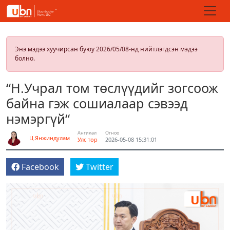
Энэ мэдээ хуучирсан буюу 2026/05/08-нд нийтлэгдсэн мэдээ
болно.
“Н.Учрал том төслүүдийг зогсоож
байна гэж сошиалаар сэвээд
нэмэргүй“
Ангилал
Огноо
Ц.Янжиндулам
Улс төр
2026-05-08 15:31:01
Facebook
Twitter