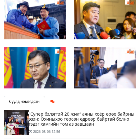
Сүүлд нэмэгдсэн
“Супер бэлэгтэй 20 жил“ аяны хоёр өрөө байрны
эзэн: Охиныхоо төрсөн өдрөөр байртай болно
гэдэг хамгийн том аз завшаан
2026-08-06
12:56