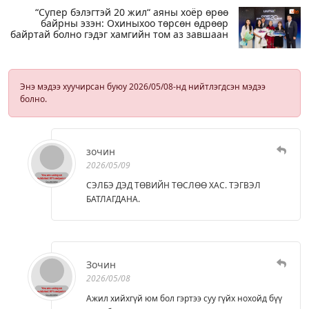
“Супер бэлэгтэй 20 жил“ аяны хоёр өрөө
байрны эзэн: Охиныхоо төрсөн өдрөөр
байртай болно гэдэг хамгийн том аз завшаан
Энэ мэдээ хуучирсан буюу 2026/05/08-нд нийтлэгдсэн мэдээ
болно.
зочин
2026/05/09
СЭЛБЭ ДЭД ТӨВИЙН ТӨСЛӨӨ ХАС. ТЭГВЭЛ
БАТЛАГДАНА.
Зочин
2026/05/08
Ажил хийхгүй юм бол гэртээ суу гүйх нохойд бүү