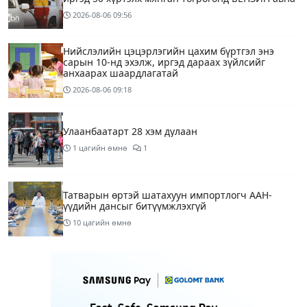
2026-08-06
09:56
Нийслэлийн цэцэрлэгийн цахим бүртгэл энэ
сарын 10-нд эхэлж, иргэд дараах зүйлсийг
анхаарах шаардлагатай
2026-08-06
09:18
Улаанбаатарт 28 хэм дулаан
1 цагийн өмнө
1
Татварын өртэй шатахуун импортлогч ААН-
үүдийн дансыг битүүмжлэхгүй
10 цагийн өмнө
Маргааш Улаанбаатарт 28 хэм дулаан, багавтар
үүлтэй
12 цагийн өмнө