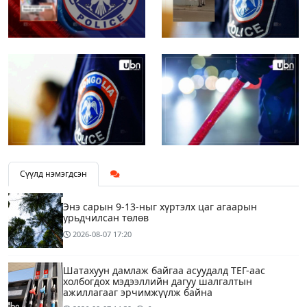
Сүүлд нэмэгдсэн
Энэ сарын 9-13-ныг хүртэлх цаг агаарын
урьдчилсан төлөв
2026-08-07
17:20
Шатахуун дамлаж байгаа асуудалд ТЕГ-аас
холбогдох мэдээллийн дагуу шалгалтын
ажиллагааг эрчимжүүлж байна