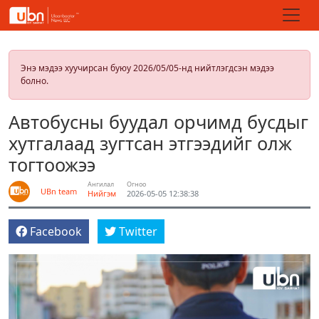
Энэ мэдээ хуучирсан буюу 2026/05/05-нд нийтлэгдсэн мэдээ
болно.
Автобусны буудал орчимд бусдыг
хутгалаад зугтсан этгээдийг олж
тогтоожээ
Ангилал
Огноо
UBn team
Нийгэм
2026-05-05 12:38:38
Facebook
Twitter