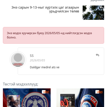
Энэ сарын 9-13-ныг хүртэлх цаг агаарын
урьдчилсан төлөв
Энэ мэдээ хуучирсан буюу 2026/05/05-нд нийтлэгдсэн мэдээ
болно.
SS
2026/05/05
Daldgar medrel ats ve
Төстэй мэдээллүүд: