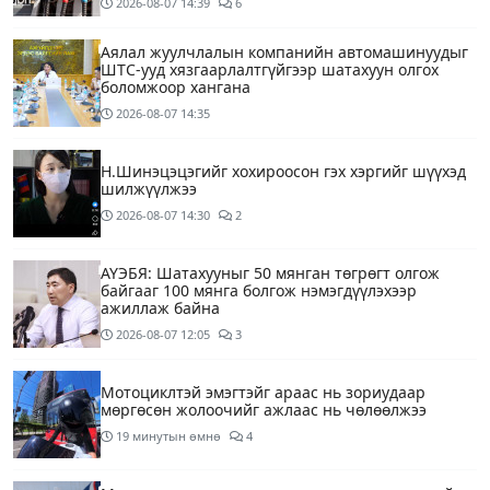
2026-08-07
14:39
6
Аялал жуулчлалын компанийн автомашинуудыг
ШТС-ууд хязгаарлалтгүйгээр шатахуун олгох
боломжоор хангана
2026-08-07
14:35
Н.Шинэцэцэгийг хохироосон гэх хэргийг шүүхэд
шилжүүлжээ
2026-08-07
14:30
2
АҮЭБЯ: Шатахууныг 50 мянган төгрөгт олгож
байгааг 100 мянга болгож нэмэгдүүлэхээр
ажиллаж байна
2026-08-07
12:05
3
Мотоциклтэй эмэгтэйг араас нь зориудаар
мөргөсөн жолоочийг ажлаас нь чөлөөлжээ
19 минутын өмнө
4