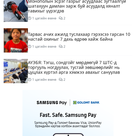
Монополын эсрэг газрыг асуудлаас зугтаалгүй
шатахуун дамлан зарж буй асуудалд хяналт
тавихыг үүрэгдэв
1 цагийн өмнө
2
Тарвас ачих ажилд туслахаар гэрээсээ гарсан 10
настай охиныг 7 дахь өдрөө хайж байна
1 цагийн өмнө
2
АҮЭБЯ: Тэгш, сондгойг мөрдөөгүй 7 ШТС-д
торгууль ногдуулах, тусгай зөвшөөрлийг нь
цуцлах хүртэл арга хэмжээ авахыг сануулав
1 цагийн өмнө
2
Боловсролын сайд Л.Энх-Амгалан Pearson
компанийн удирдлагуудтай уулзаж, хамтын
ажиллагааг гүнзгийрүүлэх талаар ярилцжээ
1 цагийн өмнө
Улаанбаатарт 29 хэм дулаан байна
5 цагийн өмнө