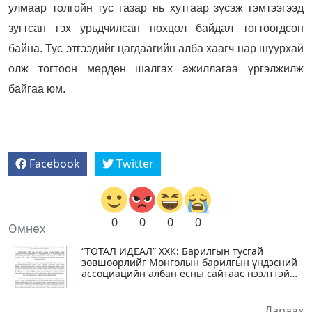
улмаар толгойн тус газар нь хутгаар зүсэж гэмтээгээд
зугтсан гэх урьдчилсан нөхцөл байдал тогтоогдсон
байна. Тус этгээдийг цагдаагийн алба хаагч нар шуурхай
олж тогтоон мөрдөн шалгах ажиллагаа үргэлжилж
байгаа юм.
Facebook
Twitter
0
0
0
0
Өмнөх
“ТОТАЛ ИДЕАЛ” ХХК: Барилгын тусгай
зөвшөөрлийг Монголын барилгын үндэсний
ассоциацийн албан ёсны сайтаас нээлттэй
харж болно
Дараах