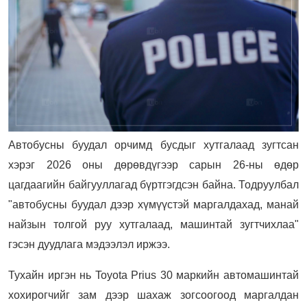
Автобусны буудал орчимд бусдыг хутгалаад зугтсан
хэрэг 2026 оны дөрөвдүгээр сарын 26-ны өдөр
цагдаагийн байгууллагад бүртгэгдсэн байна. Тодруулбал
"автобусны буудал дээр хүмүүстэй маргалдахад, манай
найзын толгой руу хутгалаад, машинтай зугтчихлаа"
гэсэн дуудлага мэдээлэл иржээ.
Тухайн иргэн нь Toyota Prius 30 маркийн автомашинтай
хохирогчийг зам дээр шахаж зогсоогоод маргалдан