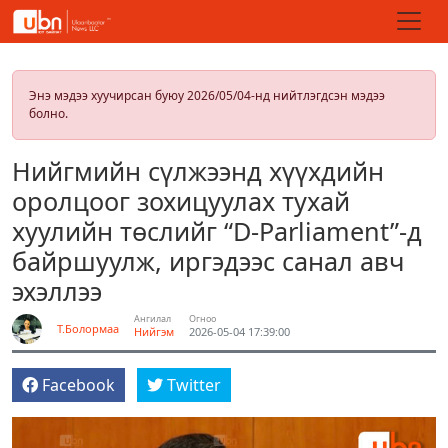
Энэ мэдээ хуучирсан буюу 2026/05/04-нд нийтлэгдсэн мэдээ
болно.
Нийгмийн сүлжээнд хүүхдийн
оролцоог зохицуулах тухай
хуулийн төслийг “D-Parliament”-д
байршуулж, иргэдээс санал авч
эхэллээ
Ангилал
Огноо
Т.Болормаа
Нийгэм
2026-05-04 17:39:00
Facebook
Twitter