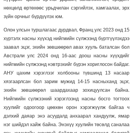
нөхцөлд өртөхөөс урьдчилан сэргийлэх, хамгаалах, эрх
зүйн орчныг бүрдүүлэх юм.
Олон улсын туршлагаас дурдвал, Франц улс 2023 онд 15
хүртэлх насны хүүхэд нийгмийн сүлжээнд бүртгүүлэхдээ
заавал эцэг, эхийн зөвшөөрөл авах хууль баталсан бол
Австрали улс 2024 онд 16-аас доош насны хүүхдийг
нийгмийн сүлжээнд нэвтрэхийг бүрэн хориглосон байдаг.
АНУ цахим хэрэглээг холбооны түвшинд 13 насаар
хязгаарлсан бол зарим мужид 14-15 насныханд эцэг,
эхийн зөвшөөрөл шаардахаар зохицуулсан байна.
Нийгмийн сүлжээний хэрэглээнд насны босго тогтоох
хуулийг одоогоор цөөхөн орон хэрэгжүүлж байгаа ч
дэлхий даяар энэ асуудалд анхаарал хандуулж, ямар
нэг шийдэл хайж байна. Энэхүү хуулийн төсөлд саналаа