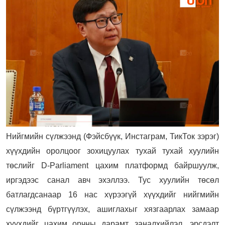
Нийгмийн сүлжээнд (Фэйсбүүк, Инстаграм, ТикТок зэрэг)
хүүхдийн оролцоог зохицуулах тухай тухай хуулийн
төслийг D-Parliament цахим платформд байршуулж,
иргэдээс санал авч эхэллээ. Тус хуулийн төсөл
батлагдсанаар 16 нас хүрээгүй хүүхдийг нийгмийн
сүлжээнд бүртгүүлэх, ашиглахыг хязгаарлах замаар
хүүхдийг цахим орчны дарамт, заналхийлэл, эрсдэлт