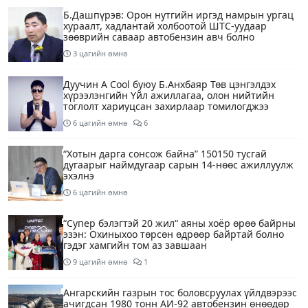
Б.Дашпүрэв: Орон нутгийн иргэд намрын ургац
хураалт, хадлантай холбоотой ШТС-уудаар
зөөврийн саваар автобензин авч болно
3 цагийн өмнө
Дуучин A Cool буюу Б.Анхбаяр Төв цэнгэлдэх
хүрээлэнгийн Үйл ажиллагаа, олон нийтийн
тоглолт хариуцсан захирлаар томилогджээ
6 цагийн өмнө
6
“Хотын дарга сонсож байна” 150150 тусгай
дугаарыг наймдугаар сарын 14-нөөс ажиллуулж
эхэлнэ
6 цагийн өмнө
“Супер бэлэгтэй 20 жил“ аяны хоёр өрөө байрны
эзэн: Охиныхоо төрсөн өдрөөр байртай болно
гэдэг хамгийн том аз завшаан
9 цагийн өмнө
1
Ангарскийн газрын тос боловсруулах үйлдвэрээс
ачигдсан 1980 тонн АИ-92 автобензин өнөөдөр