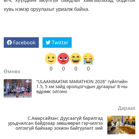
өгч, хүүхдийн аюулгүй байдлыг хамгаалахад бодитой
хувь нэмэр оруулахыг уриалж байна.
Facebook
Twitter
0
0
0
0
Өмнөх
“ULAANBAATAR MARATHON 2026” гүйлтийн
1.5, 5 км зайд оролцогчдын дугаарыг 8-ны
өдрөөс олгоно
Дараах
С.Амарсайхан: Дуусаагүй барилгад
урьдчилсан байдлаар зөвшөөрөл гэрчилгээ
олгохгүй байхаар зохион байгуулалт хий