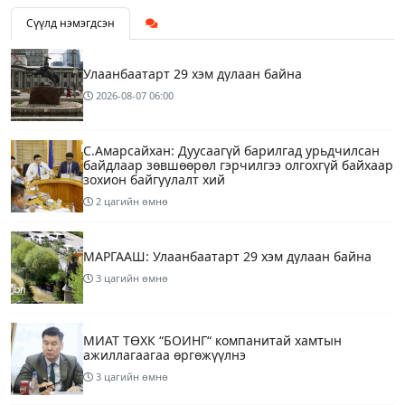
Сүүлд нэмэгдсэн
Улаанбаатарт 29 хэм дулаан байна
2026-08-07
06:00
С.Амарсайхан: Дуусаагүй барилгад урьдчилсан
байдлаар зөвшөөрөл гэрчилгээ олгохгүй байхаар
зохион байгуулалт хий
2 цагийн өмнө
МАРГААШ: Улаанбаатарт 29 хэм дулаан байна
3 цагийн өмнө
МИАТ ТӨХК “БОИНГ“ компанитай хамтын
ажиллагаагаа өргөжүүлнэ
3 цагийн өмнө