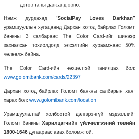
дотор таны дансанд орно.
Нэмж дурдахад “
SocialPay Loves Darkhan
”
урамшууллын хугацаанд Дархан хотод байрлах Голомт
банкны 3 салбараас The Color Card-ийг шинээр
захиалсан тохиолдолд элсэлтийн хураамжаас 50%
чөлөөлж байна.
The Color Card-ийн нөхцөлтэй танилцах бол:
www.golomtbank.com/cards/22397
Дархан хотод байрлах Голомт банкны салбарын хаяг
харах бол:
www.golomtbank.com/location
Урамшуулалтай холбоотой дэлгэрэнгүй мэдээллийг
Голомт банкны
Харилцагчийн үйлчилгээний төвийн
1800-1646
дугаараас авах боломжтой.