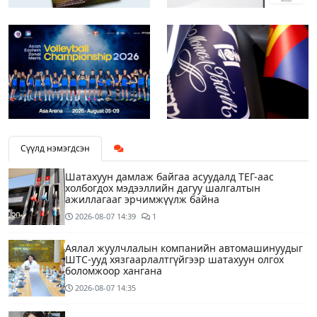
Сүүлд нэмэгдсэн
Шатахуун дамлаж байгаа асуудалд ТЕГ-аас
холбогдох мэдээллийн дагуу шалгалтын
ажиллагааг эрчимжүүлж байна
2026-08-07
14:39
1
Аялал жуулчлалын компанийн автомашинуудыг
ШТС-ууд хязгаарлалтгүйгээр шатахуун олгох
боломжоор хангана
2026-08-07
14:35