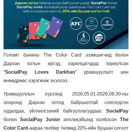
Голомт банкны The Color Card эзэмшигчид болон
Дархан хотын иргэд, харилцагчдад зориулсан
“
SocialPay Loves Darkhan
” урамшуулалт аян
өнөөдрөөс хэрэгжиж эхэллээ.
Урамшууллын хүрээнд 2026.05.01-2026.06.30-ны
хооронд Дархан хотод байршилтай сонгогдсон
худалдаа, үйлчилгээний байгууллагуудаас
SocialPay
болон
SocialPay Junior
аппликэйшнд холбосон
The
Color Card
-аараа төлбөр төлөөд 20%-ийн буцаан олголт