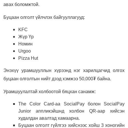
авах боломжтой.
Буцаан олголт үйлчлэх байгууллагууд:
KFC
Жүр Үр
Номин
Urgoo
Pizza Hut
Энэхүү урамшууллын хүрээнд нэг харилцагчид олгох
буцаан олголтын нийт дээд хэмжээ 50,000₮ байна.
Урамшуулалтай холбоотой бяцхан санамж:
The Color Card-аа SocialPay болон SocialPay
Junior аппликэйшнд холбон QR-аар хийсэн
худалдан авалтад хамаарна.
Буцаан олголт гүйлгээ хийснээс хойш 3 хоногийн