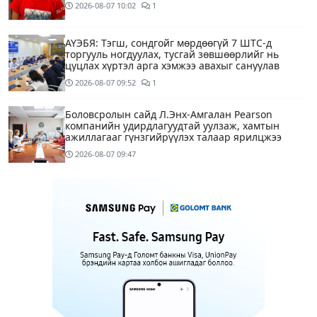
2026-08-07
10:02
1
АҮЭБЯ: Тэгш, сондгойг мөрдөөгүй 7 ШТС-д
торгууль ногдуулах, тусгай зөвшөөрлийг нь
цуцлах хүртэл арга хэмжээ авахыг сануулав
2026-08-07
09:52
1
Боловсролын сайд Л.Энх-Амгалан Pearson
компанийн удирдлагуудтай уулзаж, хамтын
ажиллагааг гүнзгийрүүлэх талаар ярилцжээ
2026-08-07
09:47
Улаанбаатарт 29 хэм дулаан байна
3 цагийн өмнө
С.Амарсайхан: Дуусаагүй барилгад урьдчилсан
байдлаар зөвшөөрөл гэрчилгээ олгохгүй байхаар
зохион байгуулалт хий
13 цагийн өмнө
6