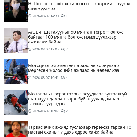
Н.Шинэцэцэгийг хохироосон гэх хэргийг шүүхэд
шилжүүлжээ
2026-08-07
14:30
1
АҮЭБЯ: Шатахууныг 50 мянган төгрөгт олгож
байгааг 100 мянга болгож нэмэгдүүлэхээр
ажиллаж байна
2026-08-07
12:05
2
Мотоциклтэй эмэгтэйг араас нь зориудаар
мөргөсөн жолоочийг ажлаас нь чөлөөлжээ
2026-08-07
10:41
4
Монополын эсрэг газрыг асуудлаас зугтаалгүй
шатахуун дамлан зарж буй асуудалд хяналт
тавихыг үүрэгдэв
2026-08-07
10:07
2
Тарвас ачих ажилд туслахаар гэрээсээ гарсан 10
настай охиныг 7 дахь өдрөө хайж байна