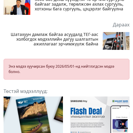
байгааг задалж, төрөлжсөн ахлах сургууль,
хотхоны бага сургууль, цэцэрлэг байгуулна
Дараах
Шатахуун дамлаж байгаа асуудалд ТЕГ-аас
холбогдох мэдээллийн дагуу шалгалтын
ажиллагааг эрчимжүүлж байна
Энэ мэдээ хуучирсан буюу 2026/05/01-нд нийтлэгдсэн мэдээ
болно.
Төстэй мэдээллүүд: