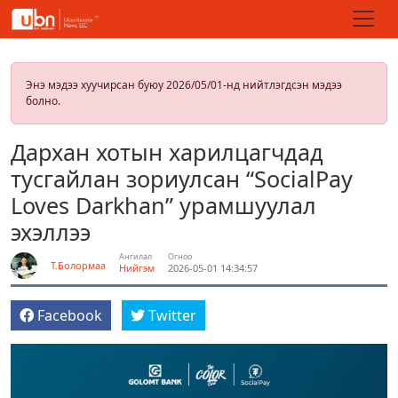
Энэ мэдээ хуучирсан буюу 2026/05/01-нд нийтлэгдсэн мэдээ
болно.
Дархан хотын харилцагчдад
тусгайлан зориулсан “SocialPay
Loves Darkhan” урамшуулал
эхэллээ
Ангилал
Огноо
Т.Болормаа
Нийгэм
2026-05-01 14:34:57
Facebook
Twitter