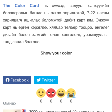
The Color Card
нь хүүхэд, залууст санхүүгийн
боловсролыг багаас нь олгох зорилготой, 7-22 насны
харилцагч ашиглах боломжтой дебит карт юм. Энэхүү
карт нь өргөн хэрэглээ, хялбар төлбөр тооцоо, өнгөлөг
дизайн болон хамгийн олон хөнгөлөлт, урамшууллыг
танд санал болгоно.
Show your color
Facebook
Twitter
0
0
0
0
Өмнөх
3000-аас дээш хүүхэдтэй 40 орчим сургууль