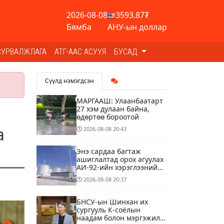
2026-08-08
3593.87₮
Бямба
АНУ-ын доллар
СУРВАЛЖЛАГА
АТГ-ААС АСУУЯ
БУСАД
Сүүлд нэмэгдсэн
МАРГААШ: Улаанбаатарт
27 хэм дулаан байна,
өдөртөө бороотой
а
2026-08-08
20:43
Энэ сардаа багтаж
ашиглалтад орох агуулах
АИ-92-ийн хэрэглээний
13 хоногийн хэрэгцээг
2026-08-08
20:37
бүрэн хангана
БНСУ-ын Шинхан их
сургууль К-соёлын
наадам болон мэргэжилд