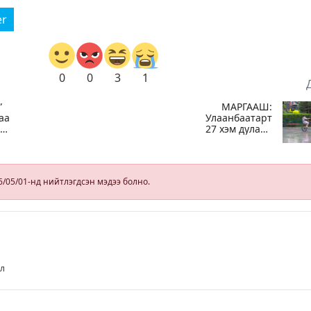
er
0
0
3
1
”
МАРГААШ:
аа
Улаанбаатарт
йн
27 хэм дулаан
байна, өдөртөө
бороотой
6/05/01-нд нийтлэгдсэн мэдээ болно.
ил