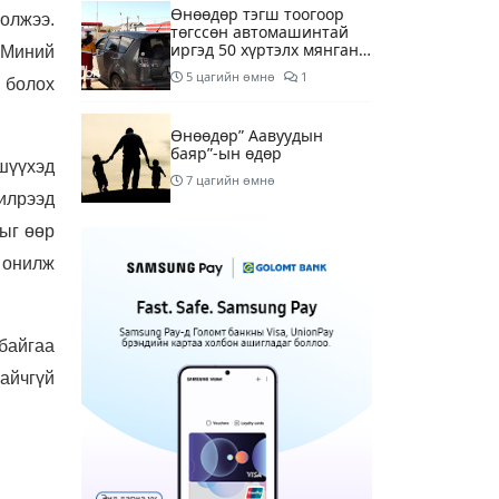
Өнөөдөр тэгш тоогоор
олжээ.
төгссөн автомашинтай
иргэд 50 хүртэлх мянган
 Миний
төгрөгөнд БЕНЗИН авна
5 цагийн өмнө
1
 болох
Өнөөдөр” Аавуудын
баяр”-ын өдөр
 шүүхэд
7 цагийн өмнө
 илрээд
лыг өөр
Улаанбаатарт 31 хэм
 онилж
дулаан байна
9 цагийн өмнө
байгаа
МАРГААШ: Улаанбаатарт
31 хэм дулаан байна
гайчгүй
18 цагийн өмнө
Шатахуун дамлан
борлуулсан хоёр