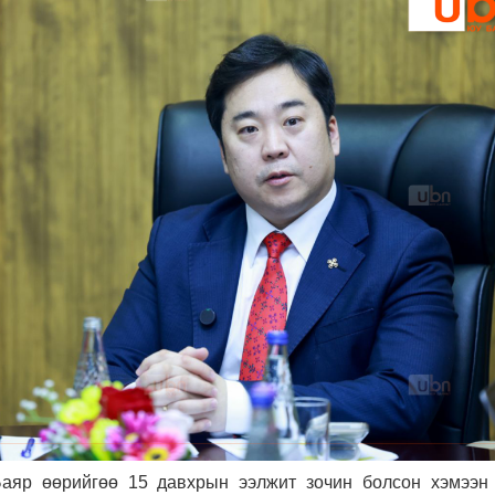
аяр өөрийгөө 15 давхрын ээлжит зочин болсон хэмээн