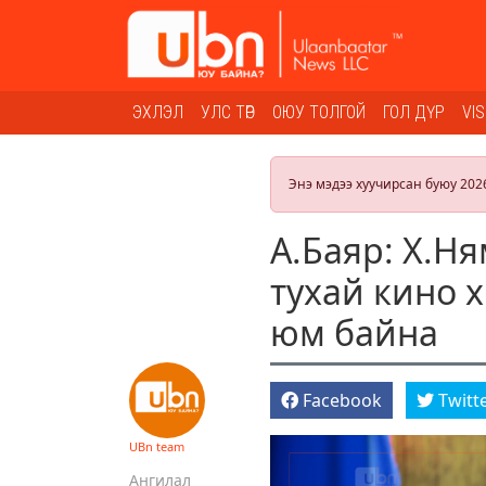
ЭХЛЭЛ
УЛС ТӨР
ОЮУ ТОЛГОЙ
ГОЛ ДҮР
VI
Энэ мэдээ хуучирсан буюу 202
А.Баяр: Х.Н
тухай кино 
юм байна
Facebook
Twitt
UBn team
Ангилал