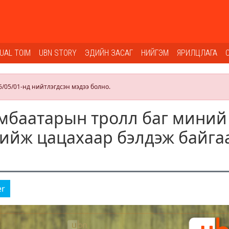
SUAL TOIM
UBN STORY
ЭДИЙН ЗАСАГ
НИЙГЭМ
ЯРИЛЦЛАГА
6/05/01-нд нийтлэгдсэн мэдээ болно.
ямбаатарын тролл баг миний
хийж цацахаар бэлдэж байга
er