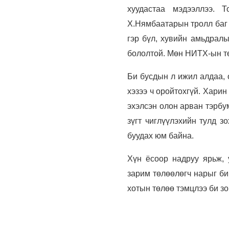
хуудастаа мэдээллээ. 
Х.Нямбаатарын тролл баг 
гэр бүл, хувийн амьдралы
бололтой. Мөн НИТХ-ын тө
Би бусдын л ижил алдаа, 
хэзээ ч оройтохгүй. Харин
эхэлсэн олон арван тэрбу
зүгт чиглүүлэхийн тулд з
буудах юм байна.
Хүн ёсоор надруу ярьж, 
зарим төлөөлөгч нарыг би
хотын төлөө тэмцлээ би зо