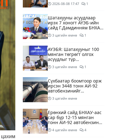
суурилсан боловсролын
2026-08-08
17:47
1
сайн дурын хөтөлбөрийг
зохион байгуулж байна
Шатахууны асуудлаар
ирэх 7 хоногт АҮЭБ-ийн
сайд Г.Дамдинням БНХАУ-
д томилолтоор ажиллана
3 цагийн өмнө
1
АҮЭБЯ: Шатахууныг 100
мянган төгрөгт олгох
асуудлыг түр
хойшлууллаа
3 цагийн өмнө
1
Сүхбаатар боомтоор орж
ирсэн 3448 тонн АИ-92
автобензинийг
агуулахуудад буулгах
3 цагийн өмнө
ажлыг зохион байгуулж
байна
Ерөнхий сайд БНХАУ-аас
сар бүр 12-15 мянган
тонн АИ-92 автобензин
тогтмол нийлүүлэх хүсэлт
4 цагийн өмнө
4
тавилаа
 цахим