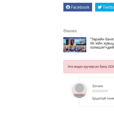
Facebook
Twitt
Өмнөх
“Төрийн банк
ХК-ийн хувьц
эзэмшигчди
ээлжит хурал
боллоо
Энэ мэдээ хуучирсан буюу 202
Зочин
2026/05/01
Хуцалгүй тон