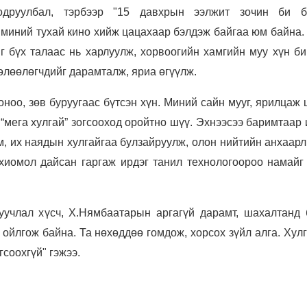
Тодруулбал, тэрбээр "15 давхрын ээлжит зочин би б
миний тухай кино хийж цацахаар бэлдэж байгаа юм байна.
г бүх талаас нь харлуулж, хорвоогийн хамгийн муу хүн би
лөөлөгчдийг дарамталж, яриа өгүүлж.
оноо, зөв буруугаас бүтсэн хүн. Миний сайн мууг, ярилцаж
 “мега хулгай” зогсооход оройтно шүү. Эхнээсээ баримтаар
м, их наядын хулгайгаа булзайруулж, олон нийтийн анхаар
охиомол дайсан гаргаж ирдэг танил технологоороо намайг
уучлал хүсч, Х.Нямбаатарын аргагүй дарамт, шахалтанд 
 ойлгож байна. Та нөхөддөө гомдож, хорсох зүйл алга. Хул
гсоохгүй" гэжээ.