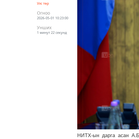
Улс төр
Огноо
2026-05-01 10:23:00
Унших
1 минут 22 секунд
НИТХ-ын дарга асан А.Б