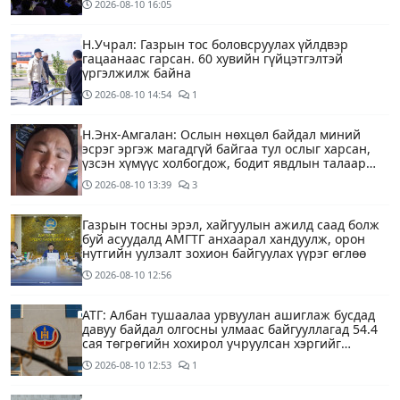
2026-08-10
16:05
Н.Учрал: Газрын тос боловсруулах үйлдвэр
гацаанаас гарсан. 60 хувийн гүйцэтгэлтэй
үргэлжилж байна
2026-08-10
14:54
1
Н.Энх-Амгалан: Ослын нөхцөл байдал миний
эсрэг эргэж магадгүй байгаа тул ослыг харсан,
үзсэн хүмүүс холбогдож, бодит явдлын талаар
ярьж өгч тусална уу
2026-08-10
13:39
3
Газрын тосны эрэл, хайгуулын ажилд саад болж
буй асуудалд АМГТГ анхаарал хандуулж, орон
нутгийн уулзалт зохион байгуулах үүрэг өглөө
2026-08-10
12:56
АТГ: Албан тушаалаа урвуулан ашиглаж бусдад
давуу байдал олгосны улмаас байгууллагад 54.4
сая төгрөгийн хохирол учруулсан хэргийг
прокурорт шилжүүллээ
2026-08-10
12:53
1