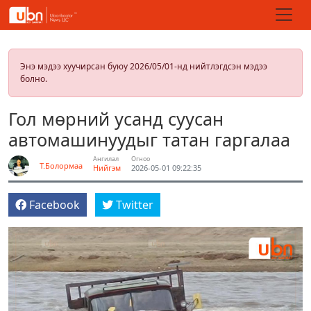
Энэ мэдээ хуучирсан буюу 2026/05/01-нд нийтлэгдсэн мэдээ
болно.
Гол мөрний усанд суусан
автомашинуудыг татан гаргалаа
Ангилал
Огноо
Т.Болормаа
Нийгэм
2026-05-01 09:22:35
Facebook
Twitter