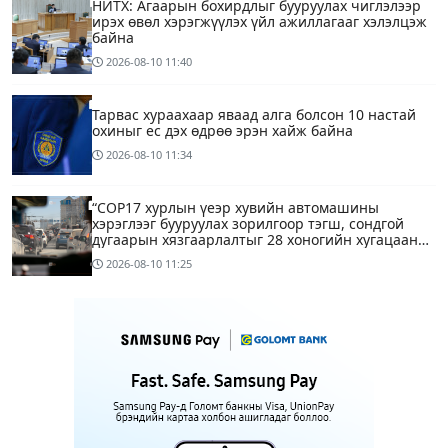
НИТХ: Агаарын бохирдлыг бууруулах чиглэлээр
ирэх өвөл хэрэгжүүлэх үйл ажиллагааг хэлэлцэж
байна
2026-08-10
11:40
Тарвас хураахаар яваад алга болсон 10 настай
охиныг ес дэх өдрөө эрэн хайж байна
2026-08-10
11:34
“COP17 хурлын үеэр хувийн автомашины
хэрэглээг бууруулах зорилгоор тэгш, сондгой
дугаарын хязгаарлалтыг 28 хоногийн хугацаанд
хийнэ“
2026-08-10
11:25
ЕТГ: Н.Түвшинбаяр аваргыг Ерөнхийлөгч уучлах
гэж байна гэдэг нь ташаа мэдээлэл, уучлал
хүссэн захидал ирээгүй
2026-08-10
10:36
6
Энэ бямба гарагаас тэгш, сондгой дугаарын
хязгаарлалтаар хөдөлгөөнд оролцоно