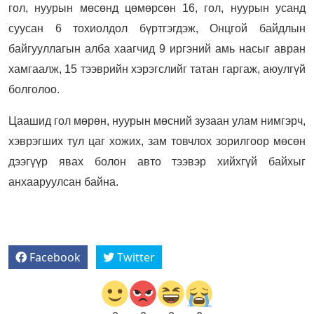
гол, нуурын мөсөнд цөмөрсөн 16, гол, нуурын усанд
суусан 6 тохиолдол бүртгэгдэж, Онцгой байдлын
байгууллагын алба хаагчид 9 иргэний амь насыг авран
хамгаалж, 15 тээврийн хэрэгслийг татан гаргаж, аюулгүй
болголоо.
Цаашид гол мөрөн, нуурын мөсний зузаан улам нимгэрч,
хэврэгших тул цаг хожих, зам товчлох зорилгоор мөсөн
дээгүүр явах болон авто тээвэр хийхгүй байхыг
анхааруулсан байна.
Facebook
Twitter