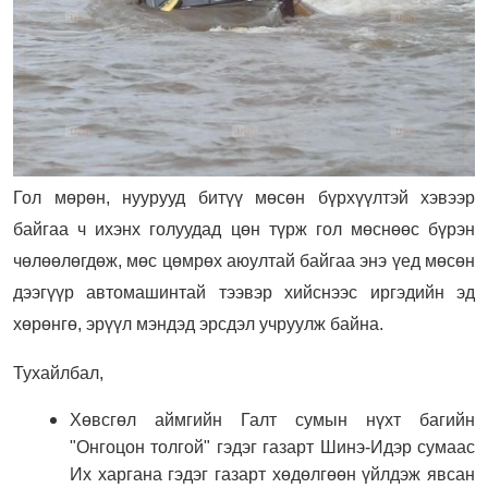
Гол мөрөн, нуурууд битүү мөсөн бүрхүүлтэй хэвээр
байгаа ч ихэнх голуудад цөн түрж гол мөснөөс бүрэн
чөлөөлөгдөж, мөс цөмрөх аюултай байгаа энэ үед мөсөн
дээгүүр автомашинтай тээвэр хийснээс иргэдийн эд
хөрөнгө, эрүүл мэндэд эрсдэл учруулж байна.
Тухайлбал,
Хөвсгөл аймгийн Галт сумын нүхт багийн
"Онгоцон толгой" гэдэг газарт Шинэ-Идэр сумаас
Их харгана гэдэг газарт хөдөлгөөн үйлдэж явсан