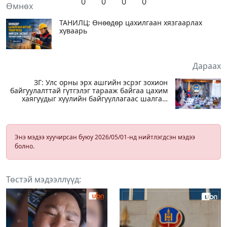
0
0
0
0
Өмнөх
ТАНИЛЦ: Өнөөдөр цахилгаан хязгаарлах
хуваарь
Дараах
ЗГ: Улс орны эрх ашгийн эсрэг зохион
байгуулалттай гүтгэлэг тарааж байгаа цахим
хаягуудыг хуулийн байгууллагаас шалгаж
эхэлсэн
Энэ мэдээ хуучирсан буюу 2026/05/01-нд нийтлэгдсэн мэдээ
болно.
Төстэй мэдээллүүд: