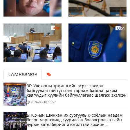
Сүүлд нэмэгдсэн
ЗГ: Улс орны эрх ашгийн эсрэг зохион
байгуулалттай гүтгэлэг тарааж байгаа цахим
хаягуудыг хуулийн байгууллагаас шалгаж эхэлсэн
2026-08-10
16:57
БНСУ-ын Шинхан их сургууль К-соёлын наадам
болон мэргэжилд суурилсан боловсролын сайн
дурын хөтөлбөрийг амжилттай зохион
байгууллаа