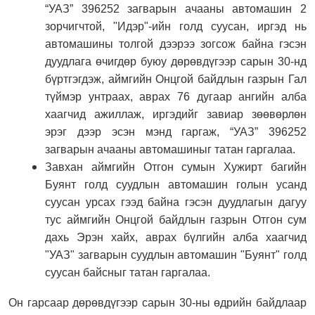
“УАЗ” 396252 загварын ачааны автомашин 2
зорчигчтой, "Идэр"-ийн голд суусан, иргэд нь
автомашины толгой дээрээ зогсож байна гэсэн
дуудлага өчигдөр буюу дөрөвдүгээр сарын 30-нд
бүртгэгдэж, аймгийн Онцгой байдлын газрын Гал
түймэр унтраах, аврах 76 дугаар ангийн алба
хаагчид ажиллаж, иргэдийг завиар зөөвөрлөн
эрэг дээр эсэн мэнд гаргаж, “УАЗ” 396252
загварын ачааны автомашиныг татан гаргалаа.
Завхан аймгийн Отгон сумын Хужирт багийн
Буянт голд суудлын автомашин голын усанд
суусан урсах гээд байна гэсэн дуудлагын дагуу
тус аймгийн Онцгой байдлын газрын Отгон сум
дахь Эрэн хайх, аврах бүлгийн алба хаагчид
"УАЗ" загварын суудлын автомашин "Буянт" голд
суусан байсныг татан гаргалаа.
Он гарсаар дөрөвдүгээр сарын 30-ны өдрийн байдлаар