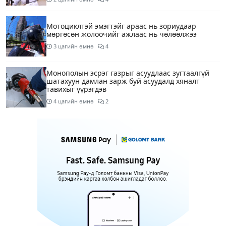
Мотоциклтэй эмэгтэйг араас нь зориудаар
мөргөсөн жолоочийг ажлаас нь чөлөөлжээ
3 цагийн өмнө
4
Монополын эсрэг газрыг асуудлаас зугтаалгүй
шатахуун дамлан зарж буй асуудалд хяналт
тавихыг үүрэгдэв
4 цагийн өмнө
2
Тарвас ачих ажилд туслахаар гэрээсээ гарсан 10
настай охиныг 7 дахь өдрөө хайж байна
4 цагийн өмнө
2
АҮЭБЯ: Тэгш, сондгойг мөрдөөгүй 7 ШТС-д
торгууль ногдуулах, тусгай зөвшөөрлийг нь
цуцлах хүртэл арга хэмжээ авахыг сануулав
4 цагийн өмнө
2
Боловсролын сайд Л.Энх-Амгалан Pearson