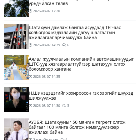
урьдчилсан төлөв
2026-08-07
17:20
Шатахуун дамлаж байгаа асуудалд ТЕГ-аас
холбогдох мэдээллийн дагуу шалгалтын
ажиллагааг эрчимжүүлж байна
2026-08-07
14:39
6
Аялал жуулчлалын компанийн автомашинуудыг
ШТС-ууд хязгаарлалтгүйгээр шатахуун олгох
боломжоор хангана
2026-08-07
14:35
Н.Шинэцэцэгийг хохироосон гэх хэргийг шүүхэд
шилжүүлжээ
2026-08-07
14:30
3
АҮЭБЯ: Шатахууныг 50 мянган төгрөгт олгож
байгааг 100 мянга болгож нэмэгдүүлэхээр
ажиллаж байна
2 цагийн өмнө
4