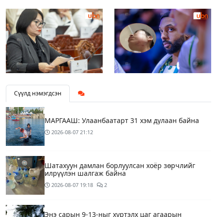
Сүүлд нэмэгдсэн
МАРГААШ: Улаанбаатарт 31 хэм дулаан байна
2026-08-07
21:12
Шатахуун дамлан борлуулсан хоёр зөрчлийг
илрүүлэн шалгаж байна
2026-08-07
19:18
2
Энэ сарын 9-13-ныг хүртэлх цаг агаарын