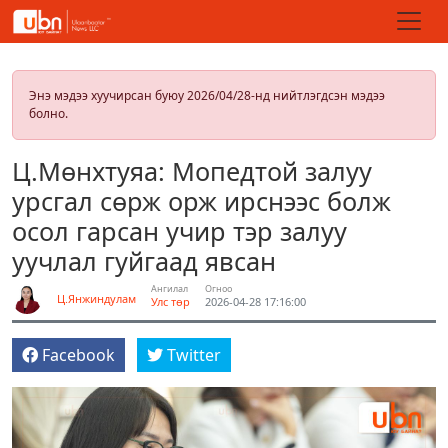
Энэ мэдээ хуучирсан буюу 2026/04/28-нд нийтлэгдсэн мэдээ
болно.
Ц.Мөнхтуяа: Мопедтой залуу
урсгал сөрж орж ирснээс болж
осол гарсан учир тэр залуу
уучлал гуйгаад явсан
Ангилал
Огноо
Ц.Янжиндулам
Улс төр
2026-04-28 17:16:00
Facebook
Twitter