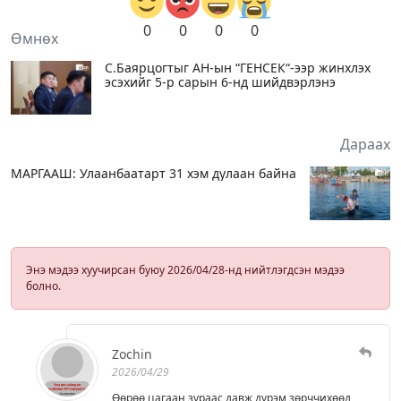
0
0
0
0
Өмнөх
С.Баярцогтыг АН-ын “ГЕНСЕК“-ээр жинхлэх
эсэхийг 5-р сарын 6-нд шийдвэрлэнэ
Дараах
МАРГААШ: Улаанбаатарт 31 хэм дулаан байна
Энэ мэдээ хуучирсан буюу 2026/04/28-нд нийтлэгдсэн мэдээ
болно.
Zochin
2026/04/29
Өөрөө цагаан зураас давж дүрэм зөрччихөөд