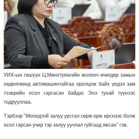
УИХ-ын гишүүн Ц.Мөнхтуяагийн жолооч өчигдөр замын
хөдөлгөөнд автомашинтайгаа оролцож байх үедээ зам
тээврийн осол гаргасан байдаг. Энэ тухай түүнээс
тодрууллаа.
Тэрбээр "Мопедтой залуу урсгал сөрж орж ирснээс болж
осол гарсан учир тэр залуу уучлал гуйгаад явсан" гэв.