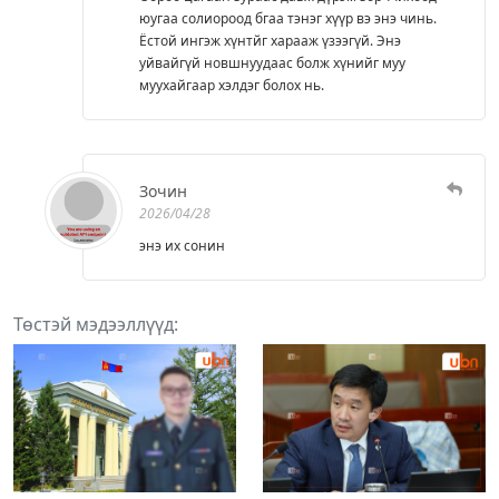
юугаа солиороод бгаа тэнэг хүүр вэ энэ чинь.
Ёстой ингэж хүнтйг харааж үзээгүй. Энэ
уйвайгүй новшнуудаас болж хүнийг муу
муухайгаар хэлдэг болох нь.
Зочин
2026/04/28
энэ их сонин
Төстэй мэдээллүүд: