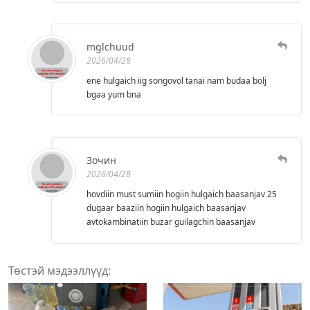
mglchuud
2026/04/28
ene hulgaich iig songovol tanai nam budaa bolj
bgaa yum bna
Зочин
2026/04/28
hovdiin must sumiin hogiin hulgaich baasanjav 25
dugaar baaziin hogiin hulgaich baasanjav
avtokambinatiin buzar guilagchin baasanjav
Төстэй мэдээллүүд: