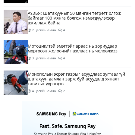
АҮЭБЯ: Шатахууныг 50 мянган төгрөгт олгож
байгааг 100 мянга болгож нэмэгдүүлэхээр
ажиллаж байна
2 цагийн өмнө
4
Мотоциклтэй эмэгтэйг араас нь зориудаар
мөргөсөн жолоочийг ажлаас нь чөлөөлжээ
3 цагийн өмнө
4
Монополын эсрэг газрыг асуудлаас зугтаалгүй
шатахуун дамлан зарж буй асуудалд хяналт
тавихыг үүрэгдэв
4 цагийн өмнө
2
Тарвас ачих ажилд туслахаар гэрээсээ гарсан 10
настай охиныг 7 дахь өдрөө хайж байна
4 цагийн өмнө
2
АҮЭБЯ: Тэгш, сондгойг мөрдөөгүй 7 ШТС-д