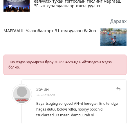
өвлүүлэх тухай тогтоолын төслийг маргааш
ЗГ-ын хуралдаанаар хэлэлцүүлнэ
Дараах
МАРГААШ: Улаанбаатарт 31 хэм дулаан байна
Энэ мэдээ хуучирсан буюу 2026/04/28-нд нийтлэгдсэн мэдээ
болно.
Зочин
2026/04/29
Bayartsogtiig songovol AN=d heregtei. End tendgyi
hagas dutuu bolovsroltoi, hooryy popchid
tsuglaraad uls maani dampuurah ni