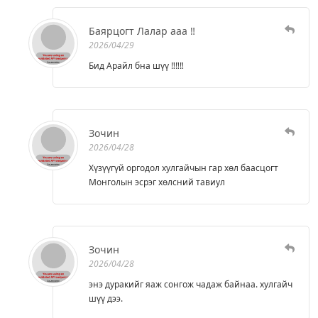
Баярцогт Лалар ааа ‼️
2026/04/29
Бид Арайл бна шүү ‼️‼️‼️
Зочин
2026/04/28
Хүзүүгүй оргодол хулгайчын гар хөл баасцогт
Монголын эсрэг хөлсний тавиул
Зочин
2026/04/28
энэ дуракийг яаж сонгож чадаж байнаа. хулгайч
шүү дээ.