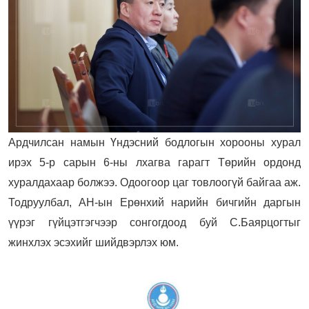
Ардчилсан намын Үндэсний бодлогын хорооны хурал
ирэх 5-р сарын 6-ны лхагва гарагт Төрийн ордонд
хуралдахаар болжээ. Одоогоор цаг товлоогүй байгаа аж.
Тодруулбал, АН-ын Ерөнхий нарийн бичгийн даргын
үүрэг гүйцэтгэгчээр сонгогдоод буй С.Баярцогтыг
жинхлэх эсэхийг шийдвэрлэх юм.