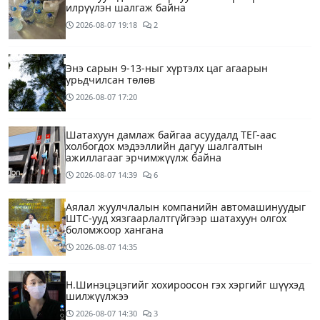
илрүүлэн шалгаж байна
2026-08-07
19:18
2
Энэ сарын 9-13-ныг хүртэлх цаг агаарын
урьдчилсан төлөв
2026-08-07
17:20
Шатахуун дамлаж байгаа асуудалд ТЕГ-аас
холбогдох мэдээллийн дагуу шалгалтын
ажиллагааг эрчимжүүлж байна
2026-08-07
14:39
6
Аялал жуулчлалын компанийн автомашинуудыг
ШТС-ууд хязгаарлалтгүйгээр шатахуун олгох
боломжоор хангана
2026-08-07
14:35
Н.Шинэцэцэгийг хохироосон гэх хэргийг шүүхэд
шилжүүлжээ
2026-08-07
14:30
3