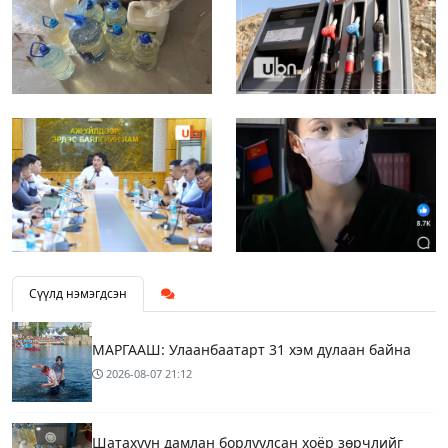
Сүүлд нэмэгдсэн
МАРГААШ: Улаанбаатарт 31 хэм дулаан байна
2026-08-07
21:12
Шатахуун дамлан борлуулсан хоёр зөрчлийг