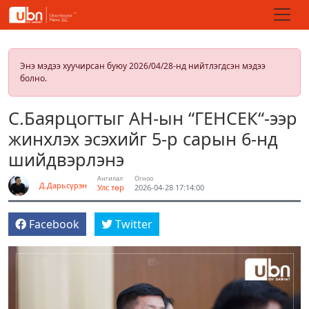
Энэ мэдээ хуучирсан буюу 2026/04/28-нд нийтлэгдсэн мэдээ
болно.
С.Баярцогтыг АН-ын “ГЕНСЕК“-ээр
жинхлэх эсэхийг 5-р сарын 6-нд
шийдвэрлэнэ
Ангилал
Огноо
Д.Дарьсүрэн
Улс төр
2026-04-28 17:14:00
Facebook
Twitter