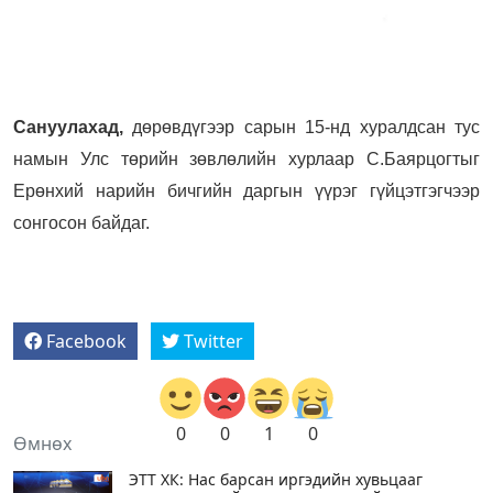
Сануулахад,
дөрөвдүгээр сарын 15-нд хуралдсан тус
намын Улс төрийн зөвлөлийн хурлаар С.Баярцогтыг
Ерөнхий нарийн бичгийн даргын үүрэг гүйцэтгэгчээр
сонгосон байдаг.
Facebook
Twitter
0
0
1
0
Өмнөх
ЭТТ ХК: Нас барсан иргэдийн хувьцааг