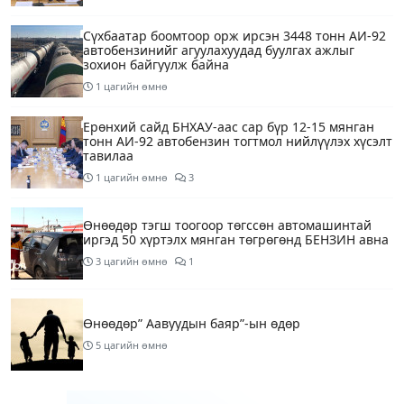
Сүхбаатар боомтоор орж ирсэн 3448 тонн АИ-92
автобензинийг агуулахуудад буулгах ажлыг
зохион байгуулж байна
1 цагийн өмнө
Ерөнхий сайд БНХАУ-аас сар бүр 12-15 мянган
тонн АИ-92 автобензин тогтмол нийлүүлэх хүсэлт
тавилаа
1 цагийн өмнө
3
Өнөөдөр тэгш тоогоор төгссөн автомашинтай
иргэд 50 хүртэлх мянган төгрөгөнд БЕНЗИН авна
3 цагийн өмнө
1
Өнөөдөр” Аавуудын баяр”-ын өдөр
5 цагийн өмнө