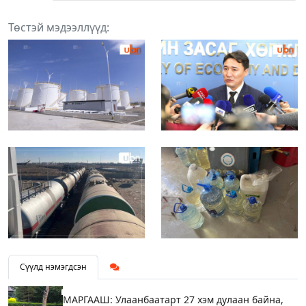
Төстэй мэдээллүүд:
Сүүлд нэмэгдсэн
МАРГААШ: Улаанбаатарт 27 хэм дулаан байна,