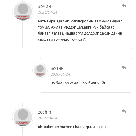
Зочин
2026/04/24
Батнайрамдалыг Боловсролын яамны сайдаар
томил. Ажлаа мэддэг шударга хүн байсаар
байтал яагаад чадваргүй долдойг дахин дахин
сайдаар томилдог юм бэ ?!
Зочин
2026/04/24
За болиоо хачин юм бичихийн
zochin
2026/04/24
uls bolovson huchee chadbarjuulahgui u