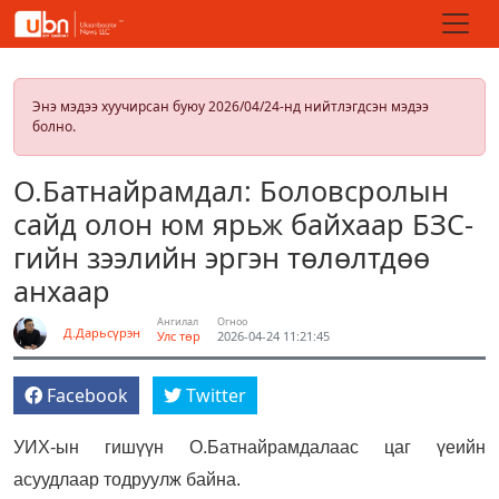
Энэ мэдээ хуучирсан буюу 2026/04/24-нд нийтлэгдсэн мэдээ
болно.
О.Батнайрамдал: Боловсролын
сайд олон юм ярьж байхаар БЗС-
гийн зээлийн эргэн төлөлтдөө
анхаар
Ангилал
Огноо
Д.Дарьсүрэн
Улс төр
2026-04-24 11:21:45
Facebook
Twitter
УИХ-ын гишүүн О.Батнайрамдалаас цаг үеийн
асуудлаар тодруулж байна.