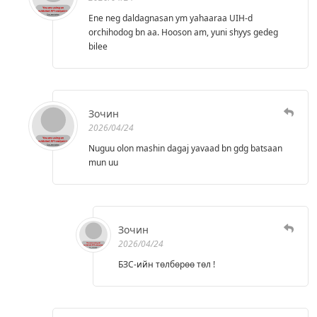
Ene neg daldagnasan ym yahaaraa UIH-d
orchihodog bn aa. Hooson am, yuni shyys gedeg
bilee
Зочин
2026/04/24
Nuguu olon mashin dagaj yavaad bn gdg batsaan
mun uu
Зочин
2026/04/24
БЗС-ийн төлбөрөө төл !