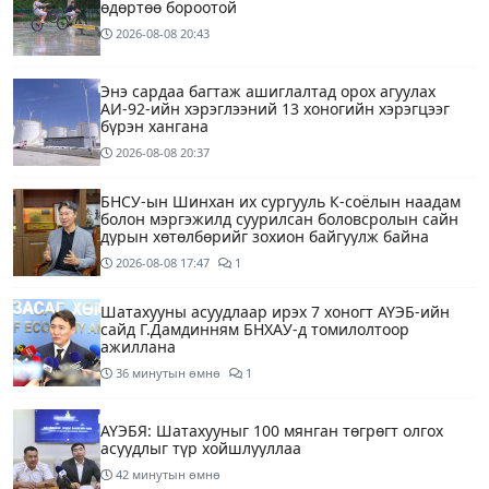
өдөртөө бороотой
2026-08-08
20:43
Энэ сардаа багтаж ашиглалтад орох агуулах
АИ-92-ийн хэрэглээний 13 хоногийн хэрэгцээг
бүрэн хангана
2026-08-08
20:37
БНСУ-ын Шинхан их сургууль К-соёлын наадам
болон мэргэжилд суурилсан боловсролын сайн
дурын хөтөлбөрийг зохион байгуулж байна
2026-08-08
17:47
1
Шатахууны асуудлаар ирэх 7 хоногт АҮЭБ-ийн
сайд Г.Дамдинням БНХАУ-д томилолтоор
ажиллана
36 минутын өмнө
1
АҮЭБЯ: Шатахууныг 100 мянган төгрөгт олгох
асуудлыг түр хойшлууллаа
42 минутын өмнө