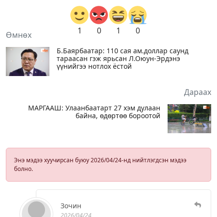
1
0
1
0
Өмнөх
Б.Баярбаатар: 110 сая ам.доллар саунд
тараасан гэж ярьсан Л.Оюун-Эрдэнэ
үүнийгээ нотлох ёстой
Дараах
МАРГААШ: Улаанбаатарт 27 хэм дулаан
байна, өдөртөө бороотой
Энэ мэдээ хуучирсан буюу 2026/04/24-нд нийтлэгдсэн мэдээ
болно.
Зочин
2026/04/24