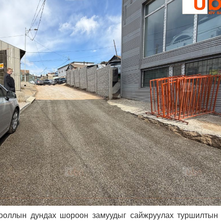
орооллын дундах шороон замуудыг сайжруулах туршилтын