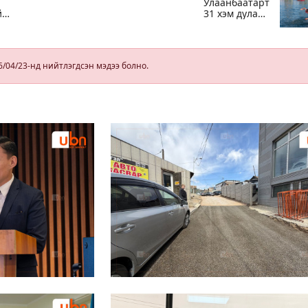
Улаанбаатарт
й
31 хэм дулаан
байна
э
6/04/23-нд нийтлэгдсэн мэдээ болно.