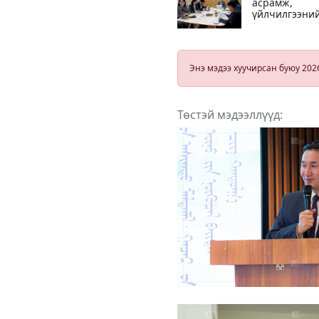
асрамж,
үйлчилгээни
тогтолцоог
хөгжүүлэх
төсөл“ эхэллэ
Энэ мэдээ хуучирсан буюу 202
Төстэй мэдээллүүд: