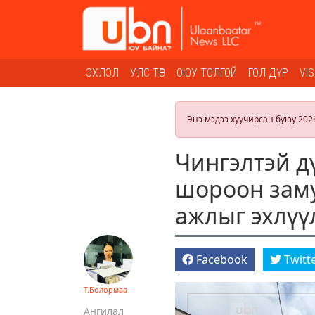
ЭХЛЭЛ
УЛС ТӨР
ОЮУ ТОЛГОЙ
ГОЛ ДҮР
VI
Энэ мэдээ хуучирсан буюу 202
Чингэлтэй д
шороон зам
ажлыг эхлүү
Facebook
Twitt
Т.Болормаа
Ангилал