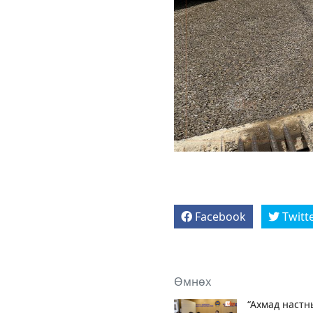
Facebook
Twitt
Өмнөх
“Ахмад настн