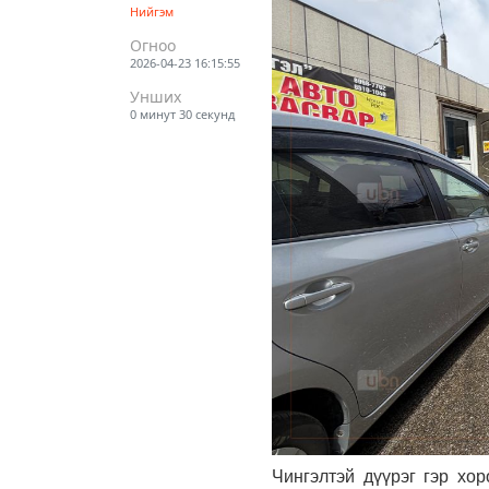
Нийгэм
Огноо
2026-04-23 16:15:55
Унших
0 минут 30 секунд
Чингэлтэй дүүрэг гэр х