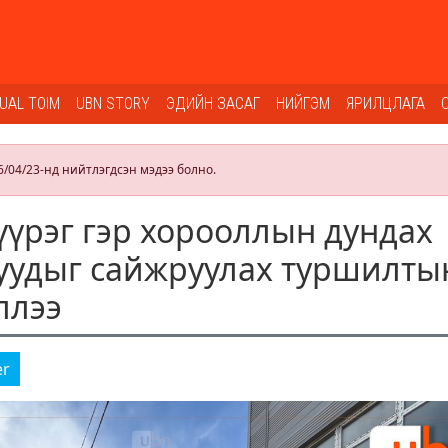
SUAL TOIM
UBN STORY
ЭДИЙН ЗАСАГ
НИЙГЭМ
ЯРИЛЦЛАГА
6/04/23-нд нийтлэгдсэн мэдээ болно.
үүрэг гэр хорооллын дундах
уудыг сайжруулах туршилты
ллээ
er