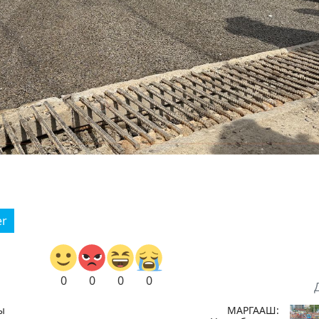
er
0
0
0
0
ы
МАРГААШ: