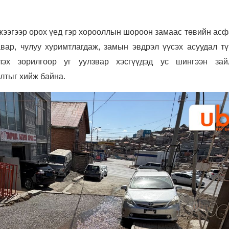
жээгээр орох үед гэр хорооллын шороон замаас төвийн асф
вар, чулуу хуримтлагдаж, замын эвдрэл үүсэх асуудал тү
лэх зорилгоор уг уулзвар хэсгүүдэд ус шингээн зай
лтыг хийж байна.