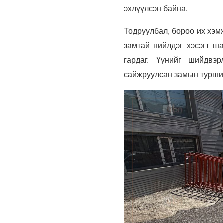
эхлүүлсэн байна.
Тодруулбал, бороо их хэм
замтай нийлдэг хэсэгт ша
гардаг. Үүнийг шийдвэр
сайжруулсан замын турши