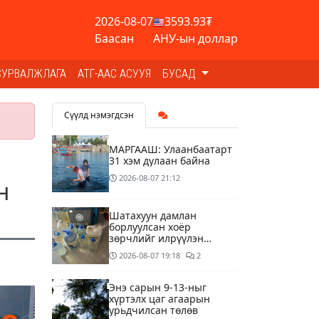
2026-08-07
3593.93₮
Баасан
АНУ-ын доллар
СУРВАЛЖЛАГА
АТГ-ААС АСУУЯ
БУСАД
Сүүлд нэмэгдсэн
МАРГААШ: Улаанбаатарт
31 хэм дулаан байна
2026-08-07
21:12
н
Шатахуун дамлан
борлуулсан хоёр
зөрчлийг илрүүлэн
шалгаж байна
2026-08-07
19:18
2
Энэ сарын 9-13-ныг
хүртэлх цаг агаарын
урьдчилсан төлөв