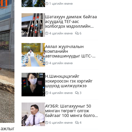
1 цагийн өмнө
Шатахуун дамлаж байгаа
асуудалд ТЕГ-аас
холбогдох мэдээллийн
дагуу шалгалтын
4 цагийн өмнө
6
ажиллагааг эрчимжүүлж
байна
Аялал жуулчлалын
компанийн
автомашинуудыг ШТС-
ууд хязгаарлалтгүйгээр
4 цагийн өмнө
шатахуун олгох
боломжоор хангана
Н.Шинэцэцэгийг
хохироосон гэх хэргийг
шүүхэд шилжүүлжээ
4 цагийн өмнө
3
АҮЭБЯ: Шатахууныг 50
мянган төгрөгт олгож
байгааг 100 мянга болгож
нэмэгдүүлэхээр ажиллаж
6 цагийн өмнө
4
байна
 ажлыг