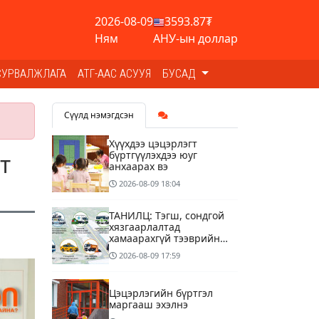
2026-08-09
3593.87₮
Ням
АНУ-ын доллар
СУРВАЛЖЛАГА
АТГ-ААС АСУУЯ
БУСАД
Сүүлд нэмэгдсэн
Хүүхдээ цэцэрлэгт
бүртгүүлэхдээ юуг
т
анхаарах вэ
2026-08-09
18:04
ТАНИЛЦ: Тэгш, сондгой
хязгаарлалтад
хамаарахгүй тээврийн
хэрэгслүүд
2026-08-09
17:59
Цэцэрлэгийн бүртгэл
маргааш эхэлнэ