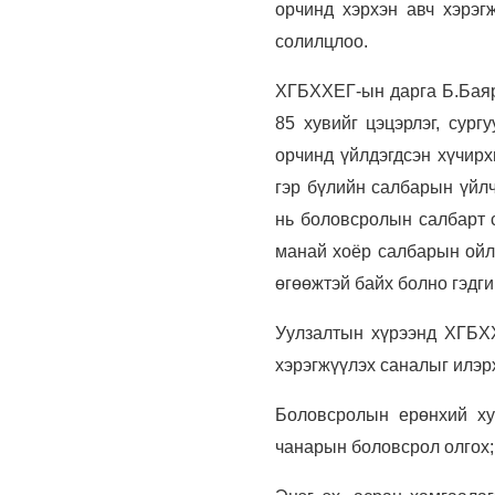
орчинд хэрхэн авч хэрэг
солилцлоо.
ХГБХХЕГ-ын дарга Б.Баяр
85 хувийг цэцэрлэг, сург
орчинд үйлдэгдсэн хүчирх
гэр бүлийн салбарын үйлч
нь боловсролын салбарт с
манай хоёр салбарын ойлг
өгөөжтэй байх болно гэдги
Уулзалтын хүрээнд ХГБХ
хэрэгжүүлэх саналыг илэр
Боловсролын ерөнхий хуу
чанарын боловсрол олгох;