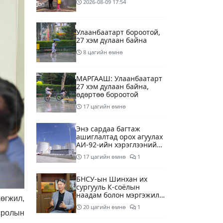
2026-08-09
17:54
Улаанбаатарт бороотой,
27 хэм дулаан байна
8 цагийн өмнө
МАРГААШ: Улаанбаатарт
27 хэм дулаан байна,
өдөртөө бороотой
17 цагийн өмнө
Энэ сардаа багтаж
ашиглалтад орох агуулах
АИ-92-ийн хэрэглээний
13 хоногийн хэрэгцээг
17 цагийн өмнө
1
бүрэн хангана
БНСУ-ын Шинхан их
сургууль К-соёлын
наадам болон мэргэжилд
өгжил,
суурилсан боловсролын
20 цагийн өмнө
1
сайн дурын хөтөлбөрийг
сролын
зохион байгуулж байна