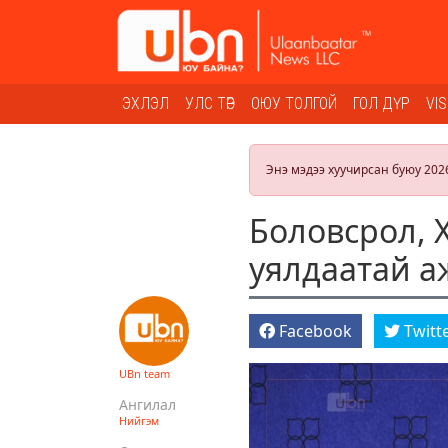
ЭХЛЭЛ
УЛС ТӨР
ОЮУ ТОЛГОЙ
ГОЛ ДҮР
VI
Энэ мэдээ хуучирсан буюу 202
Боловсрол, Х
уялдаатай 
Facebook
Twitt
UBn team
Ангилал
Нийгэм