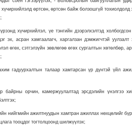
чдыг соён гэгээрүүлэх; - Боловсролын байгууллагын удир
г хүчирхийлэлд өртсөн, өртсөн байж болзошгүй тохиолдолд
;
рээнд хүчирхийлэл, үе тэнгийн дээрэлхэлтэд холбогдсон
эг эх, асран хамгаалагч, харгалзан дэмжигчтэй уулзалт 
лэл өгөх, сэтгэлзүйн зөвлөгөө өгөх сургалтын хөтөлбөр, ар
;
цахим гадуурхалтын талаар хамтарсан үр дүнтэй үйл ажи
уур байрны орчин, камержуулалтад эрсдэлийн үнэлгээ хи
элтгэх;
ийн нийгмийн ажилтнуудын хамтран ажиллах нөхцөлийг бүр
уцлага тооцдог тогтолцоонд шилжүүлэх;