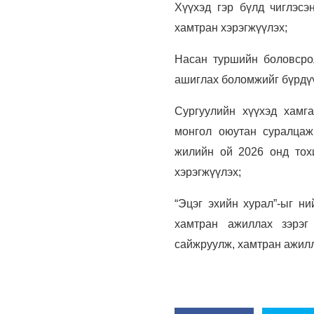
Хүүхэд гэр бүлд чиглэсэ
хамтран хэрэгжүүлэх;
Насан туршийн боловсрол
ашиглах боломжийг бүрдү
Сургуулийн хүүхэд хамга
монгол оюутан суралцаж
жилийн ой 2026 онд тох
хэрэгжүүлэх;
“Эцэг эхийн хурал”-ыг ни
хамтран ажиллах зэрэг
сайжруулж, хамтран ажилл