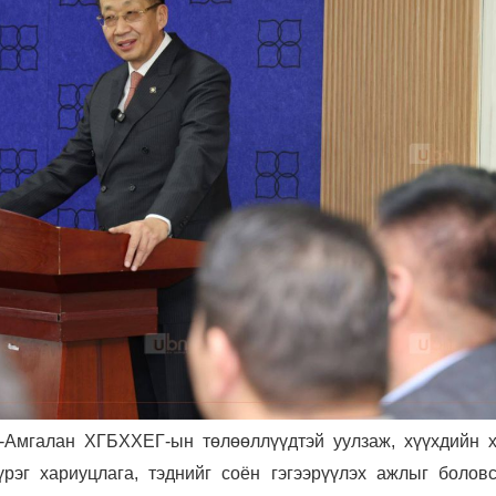
-Амгалан ХГБХХЕГ-ын төлөөллүүдтэй уулзаж, хүүхдийн х
үүрэг хариуцлага, тэднийг соён гэгээрүүлэх ажлыг болов