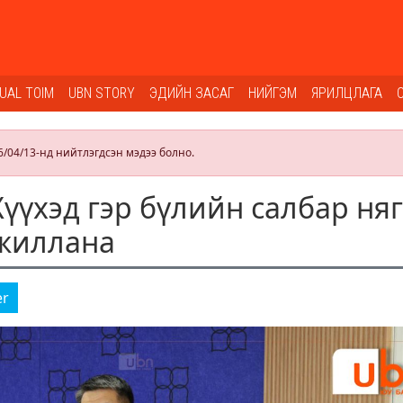
SUAL TOIM
UBN STORY
ЭДИЙН ЗАСАГ
НИЙГЭМ
ЯРИЛЦЛАГА
6/04/13-нд нийтлэгдсэн мэдээ болно.
үүхэд гэр бүлийн салбар няг
ажиллана
er