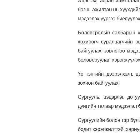
Эцэг эх, асран хамгаалаг
багш, ажилтан нь хүүхдий
мэдээлэх үүргээ биелүүлэх
Боловсролын салбарын хү
хохирогч суралцагчийн эц
байгуулах, зөвлөгөө мэдээ
боловсруулан хэрэгжүүлэх
Үе тэнгийн дээрэлхэлт, 
зохион байгуулах;
Сургууль, цэцэрлэг, дот
дүнгийн талаар мэдээлэл б
Сургуулийн болон гэр бүл
бодит хэрэгжилттэй, хари