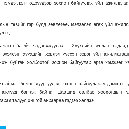
н тэмдэглэлт өдрүүдээр зохион байгуулах үйл ажиллагаа
ын төвийг гэр бүлд зөвлөгөө, мэдээлэл өгөх үйл ажилл
үлэх;
аллын багийг чадавхжуулах; - Хүүхдийн зуслан, гадаад
 эхэлсэн, хүүхдийн хэвлэл үүссэн зэрэг үйл ажиллагаа
иож буйтай холбоотой зохион байгуулах арга хэмжээг х
йт аймаг болон дүүргүүдэд зохион байгуулахад дэмжлэг ү
 ажлууд багтаж байна. Цаашид салбар хоорондын у
ахад талууд онцгой анхаарна гэдгээ хэллээ.