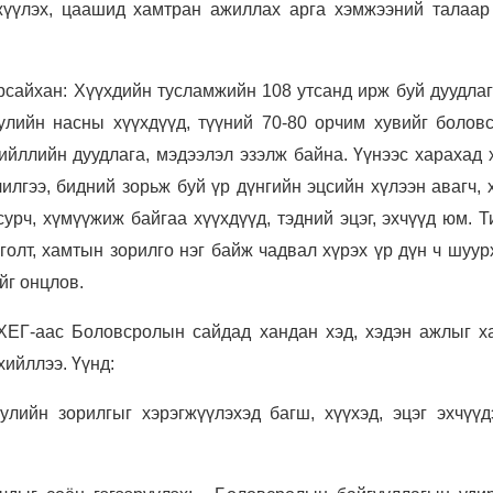
жүүлэх, цаашид хамтран ажиллах арга хэмжээний талаар
сайхан: Хүүхдийн тусламжийн 108 утсанд ирж буй дуудлаг
уулийн насны хүүхдүүд, түүний 70-80 орчим хувийг болов
ийллийн дуудлага, мэдээлэл эзэлж байна. Үүнээс харахад 
илгээ, бидний зорьж буй үр дүнгийн эцсийн хүлээн авагч, 
урч, хүмүүжиж байгаа хүүхдүүд, тэдний эцэг, эхчүүд юм. 
олт, хамтын зорилго нэг байж чадвал хүрэх үр дүн ч шуур
йг онцлов.
ХЕГ-аас Боловсролын сайдад хандан хэд, хэдэн ажлыг х
хийллээ. Үүнд:
лийн зорилгыг хэрэгжүүлэхэд багш, хүүхэд, эцэг эхчүүд