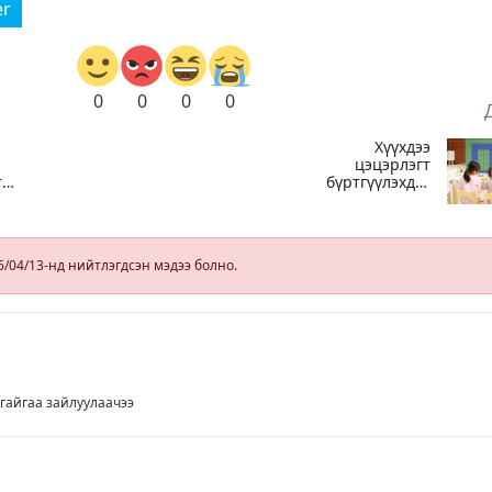
er
0
0
0
0
Хүүхдээ
цэцэрлэгт
т
бүртгүүлэхдээ
н
юуг анхаарах
вэ
6/04/13-нд нийтлэгдсэн мэдээ болно.
гайгаа зайлуулаачээ