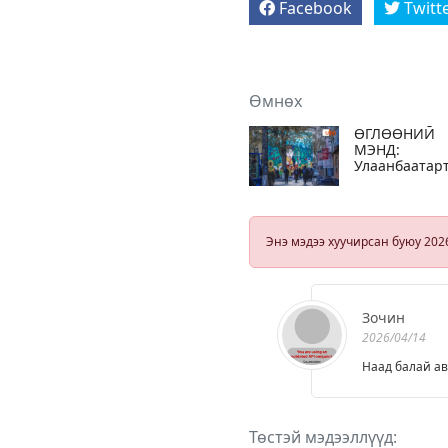
Facebook
Twitt
Өмнөх
ӨГЛӨӨНИЙ
МЭНД:
Улаанбаатар
13 хэм дулаа
Энэ мэдээ хуучирсан буюу 202
Зочин
2026/04/14
Наад балай ав
Төстэй мэдээллүүд: