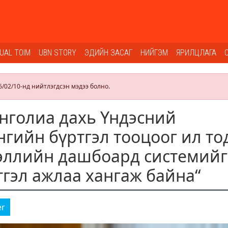
SUAL TOIM
UBN STORY
ЭДИЙН ЗАСАГ
НИЙГЭМ
ЯРИЛЦЛАГА
6/02/10-нд нийтлэгдсэн мэдээ болно.
онголиа дахь Үндэсний
нгийн бүртгэл тооцоог ил то
эллийн дашбоард системийг
тгэл ажлаа хангаж байна“
er