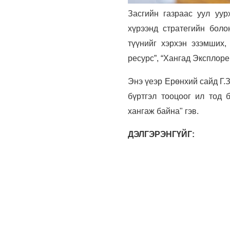
Засгийн газраас уул уур
хүрээнд стратегийн боло
түүнийг хэрхэн эзэмших,
ресурс”, “Хангад Эксплоре
Энэ үеэр Ерөнхий сайд Г.
бүртгэл тооцоог ил тод 
хангаж байна" гэв.
ДЭЛГЭРЭНГҮЙГ: