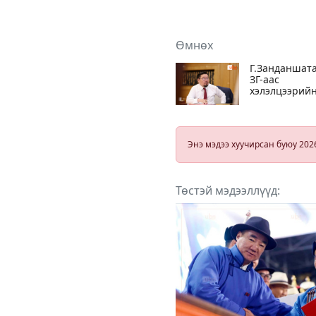
Өмнөх
Г.Занданшата
ЗГ-аас
хэлэлцээрий
үед хувийн
хэвшлийн
компаниудыг
үзэл бодлыг
Энэ мэдээ хуучирсан буюу 202
нээлттэй
сонсож, үйл
ажиллагаанд
нь аливаа
Төстэй мэдээллүүд:
дарамт шаха
үзүүлэхгүй ба
зарчмыг
баримталсан