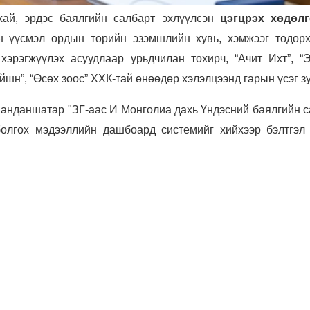
хай, эрдэс баялгийн салбарт эхлүүлсэн
цэгцрэх хөдөл
н үүсмэл ордын төрийн эзэмшлийн хувь, хэмжээг тодорх
 хэрэгжүүлэх асуудлаар урьдчилан тохирч, “Ачит Ихт”, “
йшн”, “Өсөх зоос” ХХК-тай өнөөдөр хэлэлцээнд гарын үсэг з
Занданшатар "
ЗГ-аас И Монголиа дахь Үндэсний баялгийн с
болгох мэдээллийн дашбоард системийг хийхээр бэлтгэл