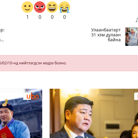
1
0
0
0
р:
Улаанбаатарт
31 хэм дулаан
н
байна
6/02/10-нд нийтлэгдсэн мэдээ болно.
лт
йх