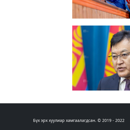
Бүх эрх хуулиар хамгаалагдсан. © 2019 - 2022