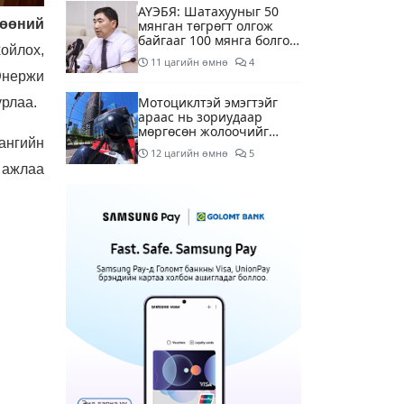
АҮЭБЯ: Шатахууныг 50
гөөний
мянган төгрөгт олгож
байгааг 100 мянга болгож
ойлох,
нэмэгдүүлэхээр ажиллаж
11 цагийн өмнө
4
байна
Энержи
Мотоциклтэй эмэгтэйг
урлаа.
араас нь зориудаар
мөргөсөн жолоочийг
ангийн
ажлаас нь чөлөөлжээ
12 цагийн өмнө
5
 ажлаа
Монополын эсрэг газрыг
асуудлаас зугтаалгүй
шатахуун дамлан зарж
буй асуудалд хяналт
13 цагийн өмнө
2
тавихыг үүрэгдэв
Тарвас ачих ажилд
туслахаар гэрээсээ гарсан
10 настай охиныг 7 дахь
өдрөө хайж байна
13 цагийн өмнө
2
АҮЭБЯ: Тэгш, сондгойг
мөрдөөгүй 7 ШТС-д