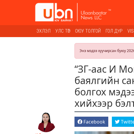
ЭХЛЭЛ
УЛС ТӨР
ОЮУ ТОЛГОЙ
ГОЛ ДҮР
VI
Энэ мэдээ хуучирсан буюу 202
“ЗГ-аас И М
баялгийн са
болгох мэдэ
хийхээр бэл
Facebook
Twitt