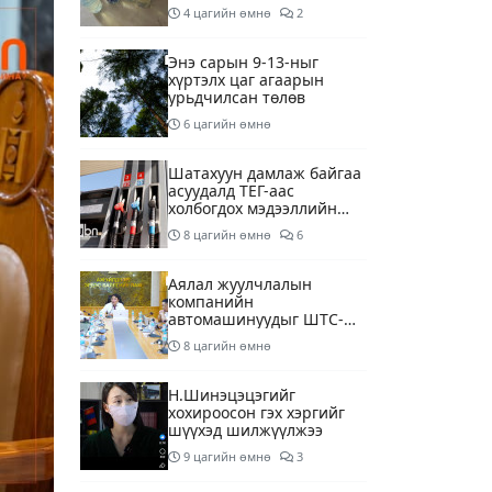
шалгаж байна
4 цагийн өмнө
2
Энэ сарын 9-13-ныг
хүртэлх цаг агаарын
урьдчилсан төлөв
6 цагийн өмнө
Шатахуун дамлаж байгаа
асуудалд ТЕГ-аас
холбогдох мэдээллийн
дагуу шалгалтын
8 цагийн өмнө
6
ажиллагааг эрчимжүүлж
байна
Аялал жуулчлалын
компанийн
автомашинуудыг ШТС-
ууд хязгаарлалтгүйгээр
8 цагийн өмнө
шатахуун олгох
боломжоор хангана
Н.Шинэцэцэгийг
хохироосон гэх хэргийг
шүүхэд шилжүүлжээ
9 цагийн өмнө
3