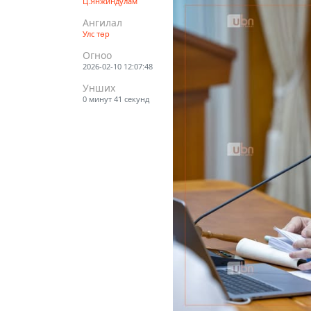
Ц.Янжиндулам
Ангилал
Улс төр
Огноо
2026-02-10 12:07:48
Унших
0 минут 41 секунд