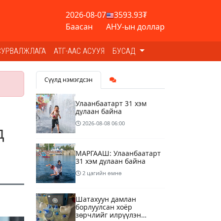
2026-08-07
3593.93₮
Баасан
АНУ-ын доллар
СУРВАЛЖЛАГА
АТГ-ААС АСУУЯ
БУСАД
Сүүлд нэмэгдсэн
Улаанбаатарт 31 хэм
дулаан байна
2026-08-08
06:00
д
МАРГААШ: Улаанбаатарт
31 хэм дулаан байна
2 цагийн өмнө
Шатахуун дамлан
борлуулсан хоёр
зөрчлийг илрүүлэн