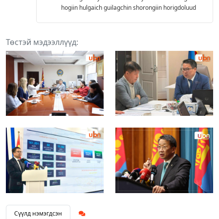
hogiin hulgaich guilagchin shorongiin horigdoluud
Төстэй мэдээллүүд:
Сүүлд нэмэгдсэн