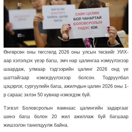
Өнгөрсөн оны төгсгөлд 2026 оны улсын төсвийг УИХ-
аар хэлэлцэх үеэр багш, эмч нар цалингаа нэмүүлэхээр
шаардаж, улмаар тэдгээрийн цалинг 2026 онд үе
шаттайгаар нэмэгдүүлэхээр болсон. Тодруулбал
цэцэрлэг, сургуулийн багш, ажилчдын цалин 2026 оны 1-
р сараас эхлэн 50 хувиар нэмэгдэж буй.
Тэгвэл Боловсролын яамнаас цалингийн задаргааг
шинэ багш болон 20 жил ажиллаж буй багшаар
жишээлэн танилцуулж байна.