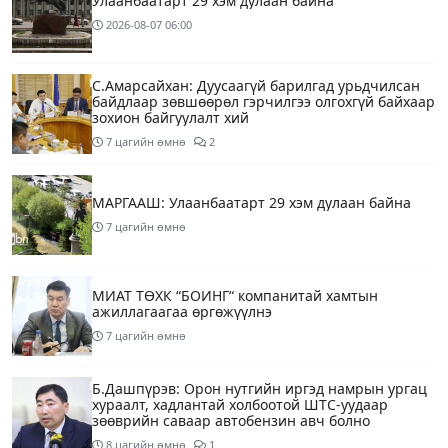
Улаанбаатарт 29 хэм дулаан байна
2026-08-07
06:00
С.Амарсайхан: Дуусаагүй барилгад урьдчилсан
байдлаар зөвшөөрөл гэрчилгээ олгохгүй байхаар
зохион байгуулалт хий
7 цагийн өмнө
2
МАРГААШ: Улаанбаатарт 29 хэм дулаан байна
7 цагийн өмнө
МИАТ ТӨХК “БОИНГ“ компанитай хамтын
ажиллагаагаа өргөжүүлнэ
7 цагийн өмнө
Б.Дашпүрэв: Орон нутгийн иргэд намрын ургац
хураалт, хадлантай холбоотой ШТС-уудаар
зөөврийн саваар автобензин авч болно
8 цагийн өмнө
1