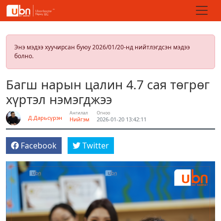
Энэ мэдээ хуучирсан буюу 2026/01/20-нд нийтлэгдсэн мэдээ
болно.
Багш нарын цалин 4.7 сая төгрөг
хүртэл нэмэгджээ
Ангилал
Огноо
Д.Дарьсүрэн
Нийгэм
2026-01-20 13:42:11
Facebook
Twitter