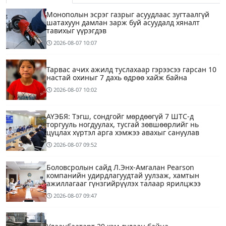
Монополын эсрэг газрыг асуудлаас зугтаалгүй
шатахуун дамлан зарж буй асуудалд хяналт
тавихыг үүрэгдэв
2026-08-07
10:07
Тарвас ачих ажилд туслахаар гэрээсээ гарсан 10
настай охиныг 7 дахь өдрөө хайж байна
2026-08-07
10:02
АҮЭБЯ: Тэгш, сондгойг мөрдөөгүй 7 ШТС-д
торгууль ногдуулах, тусгай зөвшөөрлийг нь
цуцлах хүртэл арга хэмжээ авахыг сануулав
2026-08-07
09:52
Боловсролын сайд Л.Энх-Амгалан Pearson
компанийн удирдлагуудтай уулзаж, хамтын
ажиллагааг гүнзгийрүүлэх талаар ярилцжээ
2026-08-07
09:47