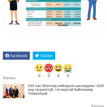
Facebook
Twitter
0
0
0
0
Өмнөх
ОХУ-аас Монголд нийлүүлэх шатахууныг 2026
онд тасралтгүй, тогтвортой байлгахаар
тохиролцов
Дараах