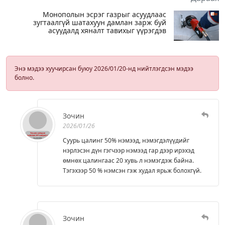
Монополын эсрэг газрыг асуудлаас
зугтаалгүй шатахуун дамлан зарж буй
асуудалд хяналт тавихыг үүрэгдэв
Энэ мэдээ хуучирсан буюу 2026/01/20-нд нийтлэгдсэн мэдээ
болно.
Зочин
2026/01/26
Суурь цалинг 50% нэмээд, нэмэгдэлүүдийг
нэрлэсэн дүн гэгчээр нэмээд гар дээр ирэхэд
өмнөх цалингаас 20 хувь л нэмэгдэж байна.
Тэгэхээр 50 % нэмсэн гэж худал ярьж болохгүй.
Зочин