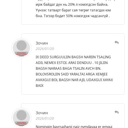
ирж байдаг дүн нь 20% л нэмэгдсэн байна.
Үүнээс татварт бараг сая төгрөг татагдах юм
бна. Тэгээр бодит 50% нэмэгдэж чадсангүй .
Зочин
2026/01/20
IX DEED SURGUULIIN BAGSH NARIIN TSALING
ADIL NEMEX ESTOI. ARAI DENDUU . 10 JILIIN
BAGSH NARAAS BAGA TSALIN AVCH BN.
BOLOVSROLIIN SAID YARALTAI ARGA XEMJEE
AVAXGUI BOL BAGSH NAR AJIL UDAXGUI XAYAX
BAIX
Зочин
2026/01/20
Nomingiin bayrsaihanii naiz nymdavaa er emgui