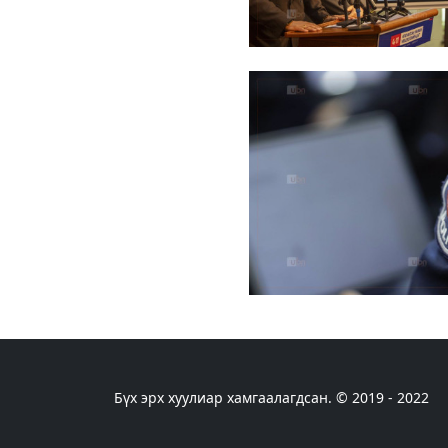
Бүх эрх хуулиар хамгаалагдсан. © 2019 - 2022