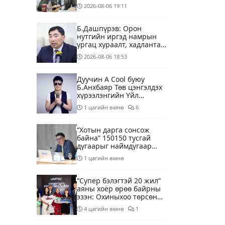
2026-08-06
19:11
Б.Дашпүрэв: Орон
нутгийн иргэд намрын
ургац хураалт, хадлантай
холбоотой ШТС-уудаар
2026-08-06
18:53
зөөврийн саваар
автобензин авч болно
Дуучин A Cool буюу
Б.Анхбаяр Төв цэнгэлдэх
хүрээлэнгийн Үйл
ажиллагаа, олон нийтийн
1 цагийн өмнө
6
тоглолт хариуцсан
захирлаар томилогджээ
“Хотын дарга сонсож
байна” 150150 тусгай
дугаарыг наймдугаар
сарын 14-нөөс
1 цагийн өмнө
ажиллуулж эхэлнэ
“Супер бэлэгтэй 20 жил“
аяны хоёр өрөө байрны
эзэн: Охиныхоо төрсөн
өдрөөр байртай болно
4 цагийн өмнө
1
гэдэг хамгийн том аз
завшаан