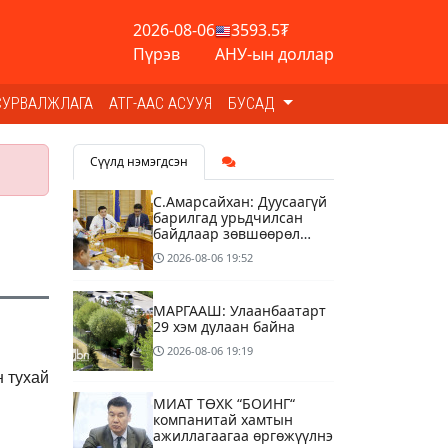
2026-08-06
3593.5₮
Пүрэв
АНУ-ын доллар
СУРВАЛЖЛАГА
АТГ-ААС АСУУЯ
БУСАД
Сүүлд нэмэгдсэн
С.Амарсайхан: Дуусаагүй
барилгад урьдчилсан
байдлаар зөвшөөрөл
гэрчилгээ олгохгүй
2026-08-06
19:52
байхаар зохион
байгуулалт хий
МАРГААШ: Улаанбаатарт
29 хэм дулаан байна
2026-08-06
19:19
 тухай
МИАТ ТӨХК “БОИНГ“
компанитай хамтын
ажиллагаагаа өргөжүүлнэ