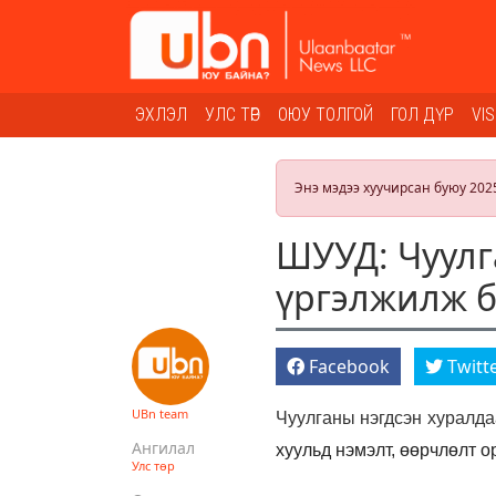
ЭХЛЭЛ
УЛС ТӨР
ОЮУ ТОЛГОЙ
ГОЛ ДҮР
VI
Энэ мэдээ хуучирсан буюу 202
ШУУД: Чуулг
үргэлжилж 
Facebook
Twitt
UBn team
Чуулганы нэгдсэн хуралд
Ангилал
хуульд нэмэлт, өөрчлөлт о
Улс төр