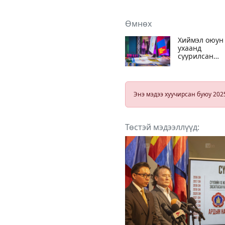
Өмнөх
Хиймэл оюун
ухаанд
суурилсан
хүний нөөци
бодлогоо
танилцуулла
Энэ мэдээ хуучирсан буюу 202
Төстэй мэдээллүүд: