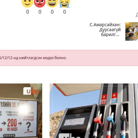
0
0
0
0
С.Амарсайхан:
Дуусаагүй
барилгад
йн
урьдчилсан
байдлаар
а
зөвшөөрөл
гэрчилгээ
5/12/12-нд нийтлэгдсэн мэдээ болно.
олгохгүй
байхаар зохион
байгуулалт хий