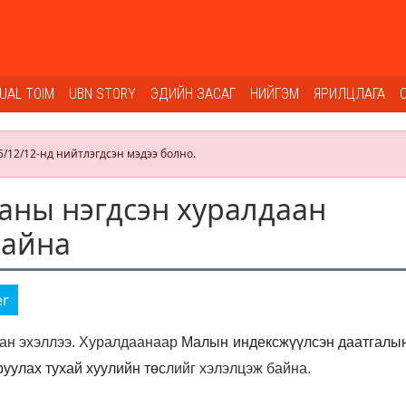
SUAL TOIM
UBN STORY
ЭДИЙН ЗАСАГ
НИЙГЭМ
ЯРИЛЦЛАГА
5/12/12-нд нийтлэгдсэн мэдээ болно.
аны нэгдсэн хуралдаан
байна
er
аан эхэллээ. Хуралдаанаар
Малын индексжүүлсэн даатгалын
руулах тухай хуулийн төс
лийг хэлэлцэж байна.