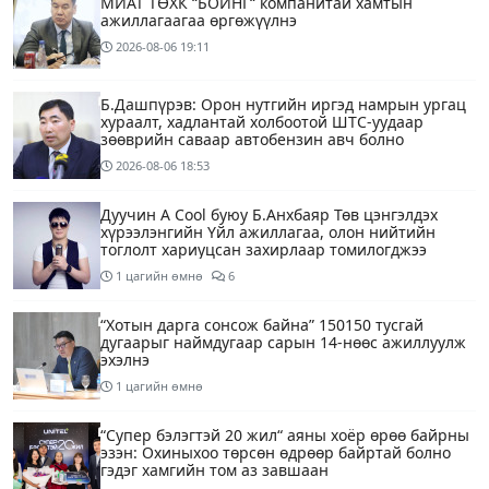
МИАТ ТӨХК “БОИНГ“ компанитай хамтын
ажиллагаагаа өргөжүүлнэ
2026-08-06
19:11
Б.Дашпүрэв: Орон нутгийн иргэд намрын ургац
хураалт, хадлантай холбоотой ШТС-уудаар
зөөврийн саваар автобензин авч болно
2026-08-06
18:53
Дуучин A Cool буюу Б.Анхбаяр Төв цэнгэлдэх
хүрээлэнгийн Үйл ажиллагаа, олон нийтийн
тоглолт хариуцсан захирлаар томилогджээ
1 цагийн өмнө
6
“Хотын дарга сонсож байна” 150150 тусгай
дугаарыг наймдугаар сарын 14-нөөс ажиллуулж
эхэлнэ
1 цагийн өмнө
“Супер бэлэгтэй 20 жил“ аяны хоёр өрөө байрны
эзэн: Охиныхоо төрсөн өдрөөр байртай болно
гэдэг хамгийн том аз завшаан