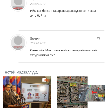
2025/12/12
Ийм хог болсон газар амьдрах хүсэл сонирхол
алга байна
Зочин
2025/12/12
Өнөөгийн Монголын нийгэм ямар аймшигтай
хатуу нийгэм бэ ?
Төстэй мэдээллүүд: