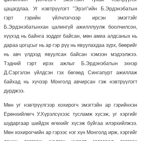
цацагдлаа. Уг нэвтрүүлэгт "Эрэл"ийн Б.Эрдэнэбатын
гэрт гэрийн үйлчлэгчээр ирсэн эмэгтэйг
Б.Эрдэнэбатынхан цалингүй ажилллуулж боолчилсон,
хүүхэд нь байнга зоддог байсан, мөн амиа алдсаных нь
дараа цогцсыг нь ар гэр рүү нь явуулахдаа зүрх, бөөрийг
нь авч үлдээд явуулсан байсан хэмээн мэдээлжээ.
Тэдний гэрт ирэх ажлыг Б.Эрдэнэбатын эхнэр
Д.Сэргэлэн үйлдсэн гэх бөгөөд Сингапурт ажиллаж
байхад нь хүчээр Монголд авчирсан гэж нэвтрүүлэгт
дурджээ.
Мөн уг нэвтрүүлгээр хохирогч эмэгтэйн ар гэрийнхэн
Ерөнхийлөгч У.Хүрэлсүхээс тусламж хүсэж, уг хэргийг
шударгаар шийдэх өгөхийг хүсэж буйгаа илэрхийлжээ.
Мөн хохирогчийн ар гэрээс нэг хүн Монголд ирж, хэргийг