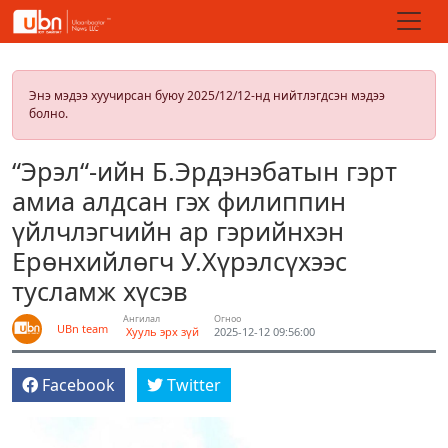
Энэ мэдээ хуучирсан буюу 2025/12/12-нд нийтлэгдсэн мэдээ
болно.
“Эрэл“-ийн Б.Эрдэнэбатын гэрт
амиа алдсан гэх филиппин
үйлчлэгчийн ар гэрийнхэн
Ерөнхийлөгч У.Хүрэлсүхээс
тусламж хүсэв
Ангилал
Огноо
UBn team
Хууль эрх зүй
2025-12-12 09:56:00
Facebook
Twitter