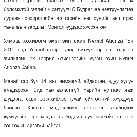
дахин сэргээж шалгах хүсэлт гаргавал сэргээх
боломжтой гэдгийг ч сэтгүүлч С.Будрагчаа нэвтрүүлэгтээ
дурдаж, хохирогчийн ар гэрийн нэг хүнийг авч ирэх
хандивын зардлыг Монголчуудаас хүссэн юм.
Улмаар
хохирогч эмэгтэйн охин
Nyrriel Atienza
"
Би
2011 онд Улаанбаатарт учир битүүлгээр нас барсан
Филиппин эх Террил Атиензагийн ууган охин Nyrriel
Atienza байна.
Манай гэр бүл 14 жил чимээгүй, айдастай, ядуу зүдүү
амьдарсан. Бид хамгаалалтгүй, харийн нутгаас яаж
шударга ёсыг эрэлхийлэх тухай ойлголтгүй хүүхдүүд
байсан. Хэвлэл мэдээллийн хэрэгсэл, холбогдох
хүмүүсийн эрх мэдэл нь бидний дуу хоолойг хэзээ ч
сонсохын аргагүй байсан.