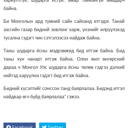
хариултгүй, шударга ёсгүй, амар тайвангүй амьдарч
байна.
Би Монголын ард түмний сайн сайханд итгэдэг. Танай
засгийн газар бидний зовлонг харж, үнэнийг илрүүлэхэд
тусална гэдэгт чин сэтгэлээсээ найдаж байна.
Таны шударга ёсны мэдрэмжид бид итгэж байна. Бид
таны хүн чанарт итгэж байна. Олон жил өнгөрсний
дараа ч Монгол Улс шударга ёсны төлөө гэдгээ дэлхий
нийтэд харуулна гэдэгт бид итгэж байна.
Бидний хүсэлтийг сонссон танд баярлалаа. Бидэнд итгэл
найдвар өгч буйд баярлалаа" гэжээ.
Facebook
Twitter