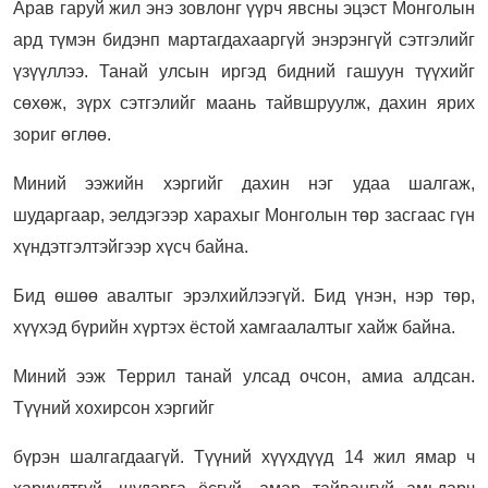
Арав гаруй жил энэ зовлонг үүрч явсны эцэст Монголын
ард түмэн бидэнп мартагдахааргүй энэрэнгүй сэтгэлийг
үзүүллээ. Танай улсын иргэд бидний гашуун түүхийг
сөхөж, зүрх сэтгэлийг маань тайвшруулж, дахин ярих
зориг өглөө.
Миний ээжийн хэргийг дахин нэг удаа шалгаж,
шударгаар, эелдэгээр харахыг Монголын төр засгаас гүн
хүндэтгэлтэйгээр хүсч байна.
Бид өшөө авалтыг эрэлхийлээгүй. Бид үнэн, нэр төр,
хүүхэд бүрийн хүртэх ёстой хамгаалалтыг хайж байна.
Миний ээж Террил танай улсад очсон, амиа алдсан.
Түүний хохирсон хэргийг
бүрэн шалгагдаагүй. Түүний хүүхдүүд 14 жил ямар ч