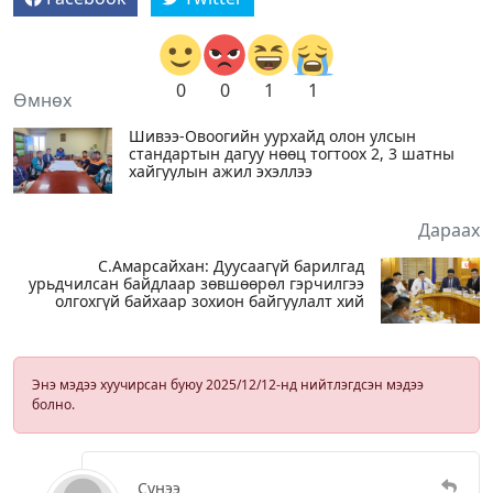
0
0
1
1
Өмнөх
Шивээ-Овоогийн уурхайд олон улсын
стандартын дагуу нөөц тогтоох 2, 3 шатны
хайгуулын ажил эхэллээ
Дараах
С.Амарсайхан: Дуусаагүй барилгад
урьдчилсан байдлаар зөвшөөрөл гэрчилгээ
олгохгүй байхаар зохион байгуулалт хий
Энэ мэдээ хуучирсан буюу 2025/12/12-нд нийтлэгдсэн мэдээ
болно.
Сүнээ