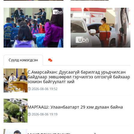
Сүүлд нэмэгдсэн
С.Амарсайхан: Дуусаагүй барилгад урьдчилсан
байдлаар зөвшөөрөл гэрчилгээ олгохгүй байхаар
зохион байгуулалт хий
2026-08-06
19:52
МАРГААШ: Улаанбаатарт 29 хэм дулаан байна
2026-08-06
19:19