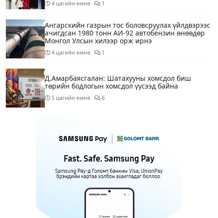
4 цагийн өмнө
1
Ангарскийн газрын тос боловсруулах үйлдвэрээс
ачигдсан 1980 тонн АИ-92 автобензин өнөөдөр
Монгол Улсын хилээр орж ирнэ
4 цагийн өмнө
1
Д.Амарбаясгалан: Шатахууны хомсдол биш
төрийн бодлогын хомсдол үүсээд байна
5 цагийн өмнө
6
Нэгдүгээр хорооллын арын замыг өнөөдөр орой
23:00 цагаас түр хааж, борооны ус зайлуулах
шугамын хөндлөн сэтэлгээ хийнэ
7 цагийн өмнө
1
Нэгдүгээр ангид элсэгчдийн бүртгэлийг энэ
сарын 17-ноос E-Mongolia системээр зохион
байгуулна
7 цагийн өмнө