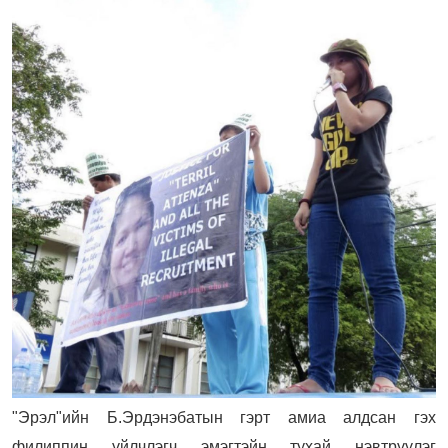
"Эрэл"ийн Б.Эрдэнэбатын гэрт амиа алдсан гэх
филиппин үйлчлэгч эмэгтэйн тухай нэвтрүүлэг