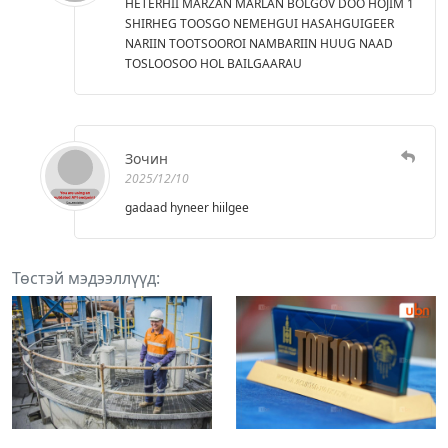
HETERHII MARZAN MARLAN BOLGOV DOO HOJIM 1
SHIRHEG TOOSGO NEMEHGUI HASAHGUIGEER
NARIIN TOOTSOOROI NAMBARIIN HUUG NAAD
TOSLOOSOO HOL BAILGAARAU
Зочин
2025/12/10
gadaad hyneer hiilgee
Төстэй мэдээллүүд: