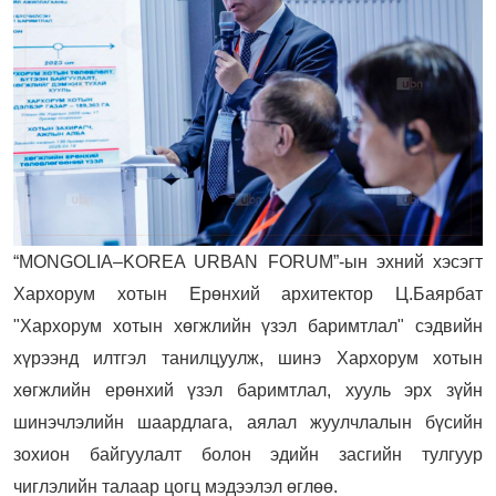
“MONGOLIA–KOREA URBAN FORUM”-ын эхний хэсэгт
Хархорум хотын Ерөнхий архитектор Ц.Баярбат
"Хархорум хотын хөгжлийн үзэл баримтлал" сэдвийн
хүрээнд илтгэл танилцуулж, шинэ Хархорум хотын
хөгжлийн ерөнхий үзэл баримтлал, хууль эрх зүйн
шинэчлэлийн шаардлага, аялал жуулчлалын бүсийн
зохион байгуулалт болон эдийн засгийн тулгуур
чиглэлийн талаар цогц мэдээлэл өглөө.