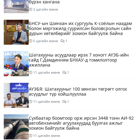
бүрэн хангана
2 цагийн өмнө
БНСУ-ын Шинхан их сургууль К-соёлын наадам
болон мэргэжилд суурилсан боловсролын сайн
дурын хөтөлбөрийг зохион байгуулж байна
5 цагийн өмнө
1
Шатахууны асуудлаар ирэх 7 хоногт АҮЭБ-ийн
сайд Г.Дамдинням БНХАУ-д томилолтоор
ажиллана
11 цагийн өмнө
1
АҮЭБЯ: Шатахууныг 100 мянган төгрөгт олгох
асуудлыг түр хойшлууллаа
11 цагийн өмнө
1
Сүхбаатар боомтоор орж ирсэн 3448 тонн АИ-92
автобензинийг агуулахуудад буулгах ажлыг
зохион байгуулж байна
11 цагийн өмнө