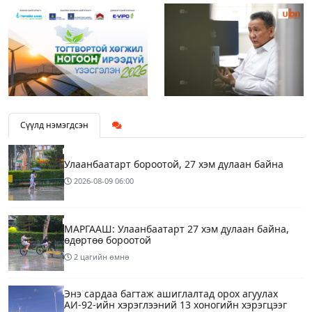
Сүүлд нэмэгдсэн
Улаанбаатарт бороотой, 27 хэм дулаан байна
2026-08-09
06:00
МАРГААШ: Улаанбаатарт 27 хэм дулаан байна,
өдөртөө бороотой
2 цагийн өмнө
Энэ сардаа багтаж ашиглалтад орох агуулах
АИ-92-ийн хэрэглээний 13 хоногийн хэрэгцээг