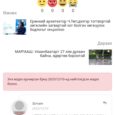
0
0
0
0
Өмнөх
Ерөнхий архитектор Ч.Төгсдэлгэр тогтвортой
хөгжлийн загвартай хот болгон хөгжүүлэх
бодлогыг онцоллоо
Дараах
МАРГААШ: Улаанбаатарт 27 хэм дулаан
байна, өдөртөө бороотой
Энэ мэдээ хуучирсан буюу 2025/12/10-нд нийтлэгдсэн мэдээ
болно.
Зочин
2025/12/10