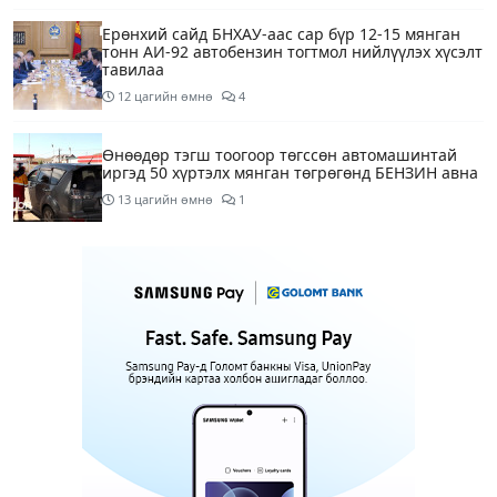
Ерөнхий сайд БНХАУ-аас сар бүр 12-15 мянган
тонн АИ-92 автобензин тогтмол нийлүүлэх хүсэлт
тавилаа
12 цагийн өмнө
4
Өнөөдөр тэгш тоогоор төгссөн автомашинтай
иргэд 50 хүртэлх мянган төгрөгөнд БЕНЗИН авна
13 цагийн өмнө
1
Өнөөдөр” Аавуудын баяр”-ын өдөр
15 цагийн өмнө
Улаанбаатарт 31 хэм дулаан байна
17 цагийн өмнө