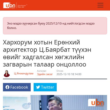
Энэ мэдээ хуучирсан буюу 2025/12/10-нд нийтлэгдсэн мэдээ
болно.
Хархорум хотын Ерөнхий
архитектор Ц.Баярбат түүхэн
өвийг хадгалсан хөгжлийн
загварын талаар онцоллоо
Ангилал
Огноо
Ц.Янжиндулам
Эдийн засаг
2025-12-10 18:14:00
Facebook
Twitter