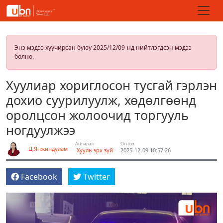
Энэ мэдээ хуучирсан буюу 2025/12/09-нд нийтлэгдсэн мэдээ
болно.
Хуулиар хориглосон тусгай гэрлэн
дохио суурилуулж, хөдөлгөөнд
оролцсон жолоочид торгууль
ногдуулжээ
Ангилал
Огноо
Ц.Янжиндулам
Хууль эрх зүй
2025-12-09 10:57:26
Facebook
Twitter