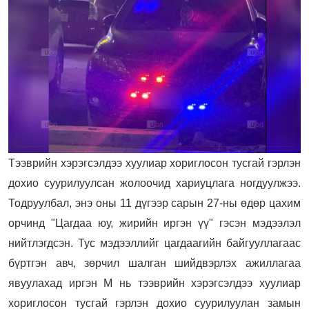
Тээврийн хэрэгсэлдээ хуулиар хориглосон тусгай гэрлэн
дохио суурилуулсан жолоочид хариуцлага ногдуулжээ.
Тодруулбал, энэ оны 11 дүгээр сарын 27-ны өдөр цахим
орчинд "Цагдаа юу, жирийн иргэн үү" гэсэн мэдээлэл
нийтлэгдсэн. Тус мэдээллийг цагдаагийн байгууллагаас
бүртгэн авч, зөрчил шалган шийдвэрлэх ажиллагаа
явуулахад иргэн М нь тээврийн хэрэгсэлдээ хуулиар
хориглосон тусгай гэрлэн дохио суурилуулан замын