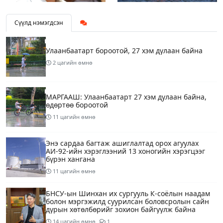
Сүүлд нэмэгдсэн
Улаанбаатарт бороотой, 27 хэм дулаан байна
2 цагийн өмнө
МАРГААШ: Улаанбаатарт 27 хэм дулаан байна,
өдөртөө бороотой
11 цагийн өмнө
Энэ сардаа багтаж ашиглалтад орох агуулах
АИ-92-ийн хэрэглээний 13 хоногийн хэрэгцээг
бүрэн хангана
11 цагийн өмнө
БНСУ-ын Шинхан их сургууль К-соёлын наадам
болон мэргэжилд суурилсан боловсролын сайн
дурын хөтөлбөрийг зохион байгуулж байна
14 цагийн өмнө
1