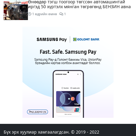
Өнөөдөр тэгш тоогоор төгссөн автомашинтай
иргэд 50 хүртэлх мянган төгрөгөнд БЕНЗИН авна
1 өдрийн өмнө
1
Өнөөдөр” Аавуудын баяр”-ын өдөр
1 өдрийн өмнө
Улаанбаатарт 31 хэм дулаан байна
1 өдрийн өмнө
МАРГААШ: Улаанбаатарт 31 хэм дулаан байна
1 өдрийн өмнө
Шатахуун дамлан борлуулсан хоёр зөрчлийг
илрүүлэн шалгаж байна
Бүх эрх хуулиар хамгаалагдсан. © 2019 - 2022