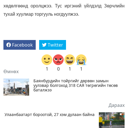
хөдөлгөөнд оролцжээ. Тус иргэний үйлдэлд Зөрчлийн
тухай хуулиар торгууль ногдуулжээ.
Facebook
Twitter
1
0
1
1
Өмнөх
Баянбүрдийн тойргийг дөрвөн замын
уулзвар болгоход 318 САЯ төгрөгийн төсөв
баталжээ
Дараах
Улаанбаатарт бороотой, 27 хэм дулаан байна