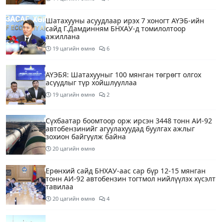
Шатахууны асуудлаар ирэх 7 хоногт АҮЭБ-ийн
сайд Г.Дамдинням БНХАУ-д томилолтоор
ажиллана
19 цагийн өмнө
6
АҮЭБЯ: Шатахууныг 100 мянган төгрөгт олгох
асуудлыг түр хойшлууллаа
19 цагийн өмнө
2
Сүхбаатар боомтоор орж ирсэн 3448 тонн АИ-92
автобензинийг агуулахуудад буулгах ажлыг
зохион байгуулж байна
20 цагийн өмнө
Ерөнхий сайд БНХАУ-аас сар бүр 12-15 мянган
тонн АИ-92 автобензин тогтмол нийлүүлэх хүсэлт
тавилаа
20 цагийн өмнө
4