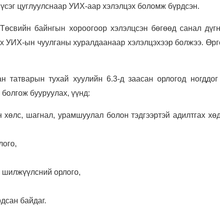
 үсэг цуглуулснаар УИХ-аар хэлэлцэх боломж бүрдсэн.
Төсвийн байнгын хороогоор хэлэлцсэн бөгөөд санал дүгн
ах УИХ-ын чуулганы хуралдаанаар хэлэлцэхээр болжээ. Өрг
н татварын тухай хуулийн 6.3-д заасан орлогод ногддог
 болгож бууруулах, үүнд:
н хөлс, шагнал, урамшуулал болон тэдгээртэй адилтгах хө
лого,
, шилжүүлсний орлого,
рдсан байдаг.