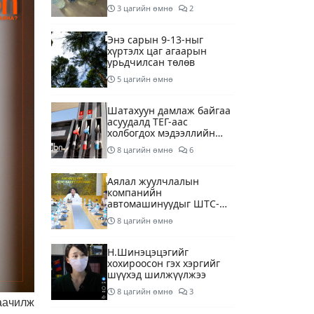
шалгаж байна
3 цагийн өмнө
2
Энэ сарын 9-13-ныг
хүртэлх цаг агаарын
урьдчилсан төлөв
5 цагийн өмнө
Шатахуун дамлаж байгаа
асуудалд ТЕГ-аас
холбогдох мэдээллийн
дагуу шалгалтын
8 цагийн өмнө
6
ажиллагааг эрчимжүүлж
байна
Аялал жуулчлалын
компанийн
автомашинуудыг ШТС-
ууд хязгаарлалтгүйгээр
8 цагийн өмнө
шатахуун олгох
боломжоор хангана
Н.Шинэцэцэгийг
хохироосон гэх хэргийг
шүүхэд шилжүүлжээ
8 цагийн өмнө
3
аачилж