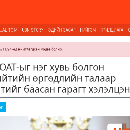
SUAL TOIM
UBN STORY
ЭДИЙН ЗАСАГ
НИЙГЭМ
ЯРИЛЦЛАГА
5/11/24-нд нийтлэгдсэн мэдээ болно.
ОАТ-ыг нэг хувь болгон
ийтийн өргөдлийн талаар
тийг баасан гарагт хэлэлцэн
er