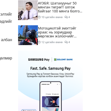
АҮЭБЯ: Шатахууныг 50
мянган төгрөгт олгож
байгааг 100 мянга болгож
элтийг
нэмэгдүүлэхээр ажиллаж
10 цагийн өмнө
4
байна
өдлийг
Мотоциклтэй эмэгтэйг
араас нь зориудаар
мөргөсөн жолоочийг
 албан
ажлаас нь чөлөөлжээ
12 цагийн өмнө
4
Монополын эсрэг газрыг
асуудлаас зугтаалгүй
дөлмөр
шатахуун дамлан зарж
буй асуудалд хяналт
12 цагийн өмнө
2
тавихыг үүрэгдэв
Тарвас ачих ажилд
туслахаар гэрээсээ гарсан
10 настай охиныг 7 дахь
өдрөө хайж байна
12 цагийн өмнө
2
АҮЭБЯ: Тэгш, сондгойг
мөрдөөгүй 7 ШТС-д