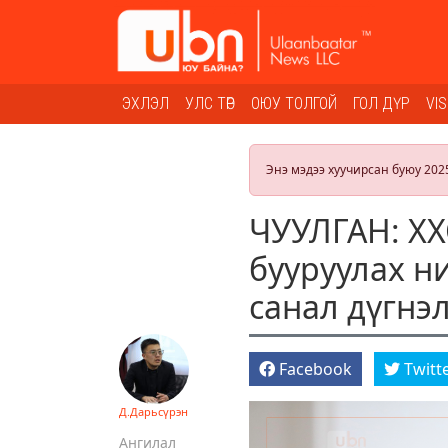
ЭХЛЭЛ
УЛС ТӨР
ОЮУ ТОЛГОЙ
ГОЛ ДҮР
VI
Энэ мэдээ хуучирсан буюу 202
ЧУУЛГАН: ХХ
бууруулах н
санал дүгнэл
Facebook
Twitt
Д.Дарьсүрэн
Ангилал