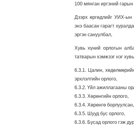
100 мянган иргэний гарын
Дээрх өргөдлийг УИХ-ын 
энэ баасан гарагт хуралд
эргэн сануулбал,
Хувь хүний орлогын алба
татварын хэмжээг нэг хувь
6.3.1. Цалин, хөдөлмөрий
эрхлэлтийн орлого,
6.3.2. Үйл ажиллагааны ор
6.3.3. Хөрөнгийн орлого,
6.3.4. Хөрөнгө борлуулсан
6.3.5. Шууд бус орлого,
6.3.6. Бусад орлого гэж ду