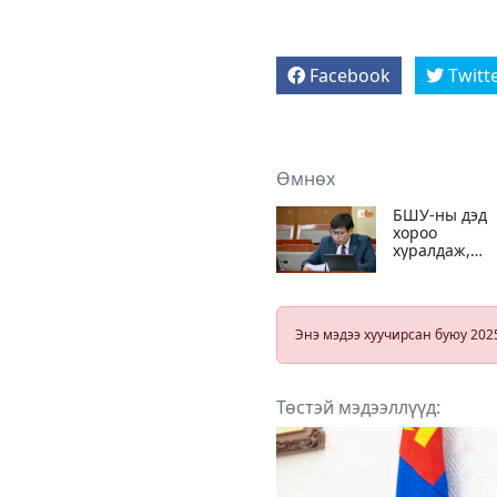
Facebook
Twitt
Өмнөх
БШУ-ны дэд
хороо
хуралдаж,
П.Наранбаяр
сайдын
мэдээллийг
сонсоно
Энэ мэдээ хуучирсан буюу 202
Төстэй мэдээллүүд: