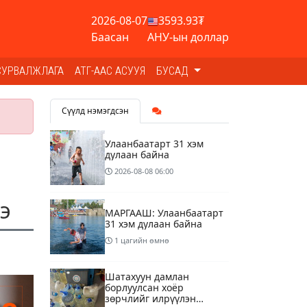
2026-08-07
3593.93₮
Баасан
АНУ-ын доллар
СУРВАЛЖЛАГА
АТГ-ААС АСУУЯ
БУСАД
Сүүлд нэмэгдсэн
Улаанбаатарт 31 хэм
дулаан байна
2026-08-08
06:00
э
МАРГААШ: Улаанбаатарт
31 хэм дулаан байна
1 цагийн өмнө
Шатахуун дамлан
борлуулсан хоёр
зөрчлийг илрүүлэн