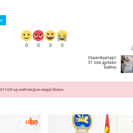
er
0
0
0
0
Улаанбаатарт
31 хэм дулаан
байна
5/11/24-нд нийтлэгдсэн мэдээ болно.