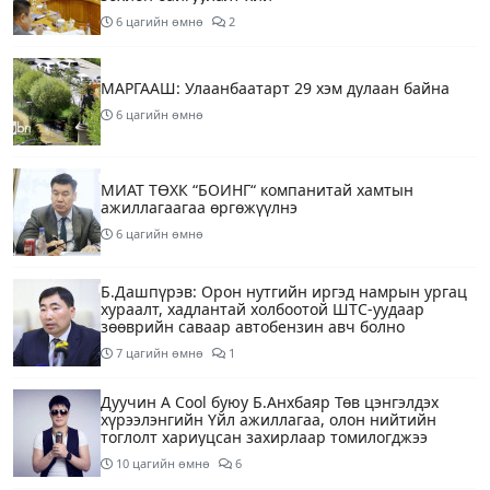
6 цагийн өмнө
2
МАРГААШ: Улаанбаатарт 29 хэм дулаан байна
6 цагийн өмнө
МИАТ ТӨХК “БОИНГ“ компанитай хамтын
ажиллагаагаа өргөжүүлнэ
6 цагийн өмнө
Б.Дашпүрэв: Орон нутгийн иргэд намрын ургац
хураалт, хадлантай холбоотой ШТС-уудаар
зөөврийн саваар автобензин авч болно
7 цагийн өмнө
1
Дуучин A Cool буюу Б.Анхбаяр Төв цэнгэлдэх
хүрээлэнгийн Үйл ажиллагаа, олон нийтийн
тоглолт хариуцсан захирлаар томилогджээ
10 цагийн өмнө
6