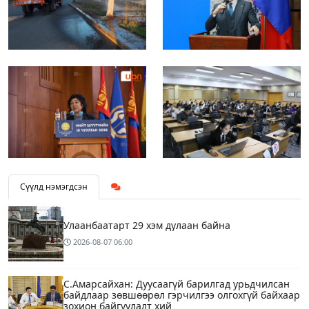
Сүүлд нэмэгдсэн
Улаанбаатарт 29 хэм дулаан байна
2026-08-07
06:00
С.Амарсайхан: Дуусаагүй барилгад урьдчилсан
байдлаар зөвшөөрөл гэрчилгээ олгохгүй байхаар
зохион байгуулалт хий