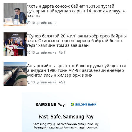
“Хотын дарга сонсож байна” 150150 тусгай
дугаарыг наймдугаар сарын 14-нөөс ажиллуулж
эхэлнэ
10 цагийн өмнө
“Супер бэлэгтэй 20 жил“ аяны хоёр өрөө байрны
эзэн: Охиныхоо төрсөн өдрөөр байртай болно
гэдэг хамгийн том аз завшаан
13 цагийн өмнө
1
Ангарскийн газрын тос боловсруулах үйлдвэрээс
ачигдсан 1980 тонн АИ-92 автобензин өнөөдөр
Монгол Улсын хилээр орж ирнэ
13 цагийн өмнө
1
Д.Амарбаясгалан: Шатахууны хомсдол биш
төрийн бодлогын хомсдол үүсээд байна
14 цагийн өмнө
6
Нэгдүгээр хорооллын арын замыг өнөөдөр орой
23:00 цагаас түр хааж, борооны ус зайлуулах