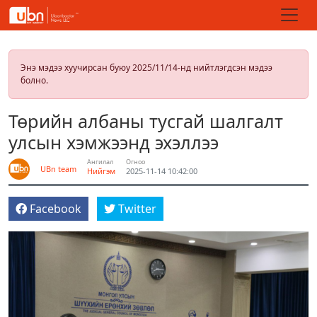
Энэ мэдээ хуучирсан буюу 2025/11/14-нд нийтлэгдсэн мэдээ
болно.
Төрийн албаны тусгай шалгалт
улсын хэмжээнд эхэллээ
Ангилал
Огноо
UBn team
Нийгэм
2025-11-14 10:42:00
Facebook
Twitter