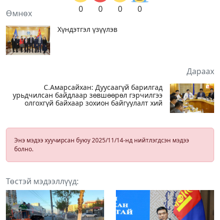
0
0
0
0
Өмнөх
Хүндэтгэл үзүүлэв
Дараах
С.Амарсайхан: Дуусаагүй барилгад
урьдчилсан байдлаар зөвшөөрөл гэрчилгээ
олгохгүй байхаар зохион байгуулалт хий
Энэ мэдээ хуучирсан буюу 2025/11/14-нд нийтлэгдсэн мэдээ
болно.
Төстэй мэдээллүүд: