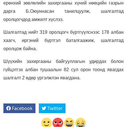
ерөнхий зөвлөлийн захиргааны хүний нөөцийн газрын
дарга Б.Оюуннасан танилцуулж, шалгалтад
оролцогчдод амжилт хүслээ.
Шалгалтад нийт 319 оролцогч бүртгүүлснээс 178 албан
хаагч, иргэний бүртгэл баталгаажиж, шалгалтад
оролцож байна.
Шүүхийн захиргааны байгууллагын удирдах болон
гүйцэтгэх албан тушаалын 82 сул орон тоонд явагдах
шалгалт 2 өдөр үргэлжлэн явагдана.
Facebook
Twitter