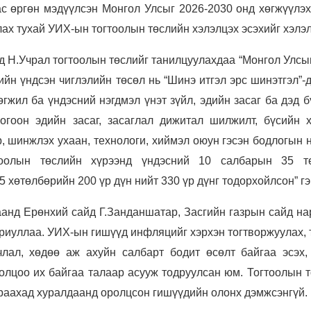
ас өргөн мэдүүлсэн Монгол Улсыг 2026-2030 онд хөгжүүлэх
лах тухай УИХ-ын тогтоолын төслийн хэлэлцэх эсэхийг хэлэ
йд Н.Учрал тогтоолын төслийг танилцуулахдаа “Монгол Улсы
ийн үндсэн чиглэлийн төсөл нь “Шинэ итгэл эрс шинэтгэл”-
өгжил ба үндэсний нэгдмэл үнэт зүйл, эдийн засаг ба дэд 
ногоон эдийн засаг, засаглал дижитал шилжилт, бүсийн х
, шинжлэх ухаан, технологи, хиймэл оюун гэсэн бодлогын 
гтоолын төслийн хүрээнд үндэсний 10 салбарын 35 т
 хөтөлбөрийн 200 үр дүн нийт 330 үр дүнг тодорхойлсон” гэ
анд Ерөнхий сайд Г.Занданшатар, Засгийн газрын сайд на
риуллаа. УИХ-ын гишүүд инфляцийг хэрхэн тогтворжуулах, 
лал, хөдөө аж ахуйн салбарт бодит өсөлт байгаа эсэх,
олцоо их байгаа талаар асууж тодруулсан юм. Тогтоолын т
ураахад хуралдаанд оролцсон гишүүдийн олонх дэмжсэнгүй.