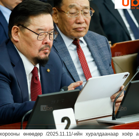
хорооны өнөөдөр /2025.11.11/-ийн хуралдаанаар хоёр а