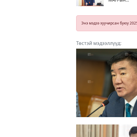
даргын төлөө
өрсөлдөөнөө
нэрээ татаж
буйгаа
Энэ мэдээ хуучирсан буюу 202
мэдэгдлээ
Төстэй мэдээллүүд: