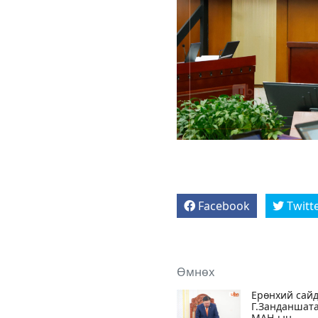
Facebook
Twitt
Өмнөх
Ерөнхий сай
Г.Занданшат
МАН-ын