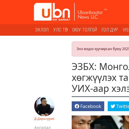
ЭХЛЭЛ
УЛС ТӨР
ОЮУ ТОЛГОЙ
ГОЛ ДҮР
VI
Энэ мэдээ хуучирсан буюу 202
ЭЗБХ: Монго
хөгжүүлэх т
УИХ-аар хэл
Facebook
Twitt
Д.Дарьсүрэн
Ангилал