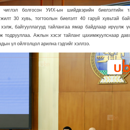
г, чиглэл болгосон УИХ-ын шийдвэрийн биелэлтийн т
гжилт 30 хувь, тогтоолын биелэлт 40 гаруй хувьтай бай
 хэлж, байгууллагууд тайлангаа ямар байдлаар ирүүлж үн
уж тодрууллаа. Ажлын хэсэг тайланг цахимжуулснаар дав
дын үл ойлголцол арилна гэдгийг хэллээ.