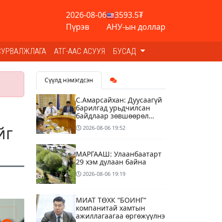
2026-08-06
3593.5₮
Пүрэв
АНУ-ын доллар
СУРВАЛЖЛАГА
АТГ-ААС АСУУЯ
БУСАД
Сүүлд нэмэгдсэн
С.Амарсайхан: Дуусаагүй
барилгад урьдчилсан
байдлаар зөвшөөрөл
гэрчилгээ олгохгүй
йг
2026-08-06
19:52
байхаар зохион
байгуулалт хий
МАРГААШ: Улаанбаатарт
29 хэм дулаан байна
2026-08-06
19:19
МИАТ ТӨХК “БОИНГ“
компанитай хамтын
ажиллагаагаа өргөжүүлнэ