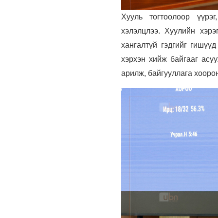
Хууль тогтоолоор үүрэ
хэлэлцлээ. Хуулийн хэрэ
хангалтүй гэдгийг гишүүд
хэрхэн хийж байгааг асу
арилж, байгууллага хоорон