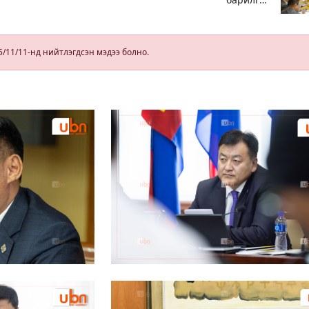
х
урьдчилсан
с
байдлаар
зөвшөөрөл
гэрчилгээ
5/11/11-нд нийтлэгдсэн мэдээ болно.
олгохгүй
байхаар зохион
байгуулалт хий