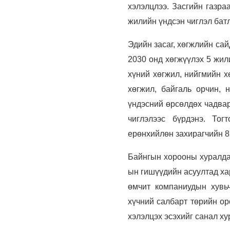
хэлэлцлээ. Засгийн газра
жилийн үндсэн чиглэл бат
Эдийн засаг, хөгжлийн са
2030 онд хөгжүүлэх 5 жил
хүний хөгжил, нийгмийн х
хөгжил, байгаль орчин, 
үндэсний өрсөлдөх чадвар
чиглэлээс бүрдэнэ. То
ерөнхийлөн захирагчийн 85
Байнгын хорооны хуралда
ын гишүүдийн асуултад ха
өмчит компаниудын хувьч
хүчний салбарт төрийн ор
хэлэлцэх эсэхийг санал х