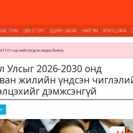
SUAL TOIM
UBN STORY
ЭДИЙН ЗАСАГ
НИЙГЭМ
ЯРИЛЦЛАГА
5/11/11-нд нийтлэгдсэн мэдээ болно.
л Улсыг 2026-2030 онд
аван жилийн үндсэн чиглэли
элцэхийг дэмжсэнгүй
er