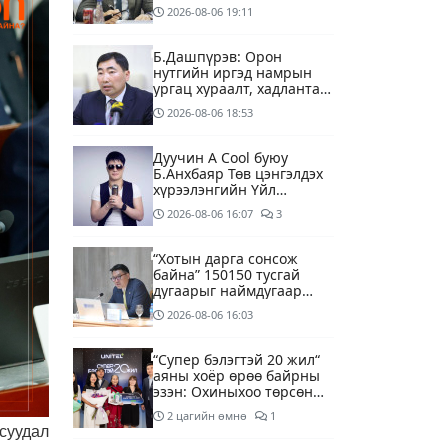
2026-08-06
19:11
Б.Дашпүрэв: Орон
нутгийн иргэд намрын
ургац хураалт, хадлантай
холбоотой ШТС-уудаар
2026-08-06
18:53
зөөврийн саваар
автобензин авч болно
Дуучин A Cool буюу
Б.Анхбаяр Төв цэнгэлдэх
хүрээлэнгийн Үйл
ажиллагаа, олон нийтийн
2026-08-06
16:07
3
тоглолт хариуцсан
захирлаар томилогджээ
“Хотын дарга сонсож
байна” 150150 тусгай
дугаарыг наймдугаар
сарын 14-нөөс
2026-08-06
16:03
ажиллуулж эхэлнэ
“Супер бэлэгтэй 20 жил“
аяны хоёр өрөө байрны
эзэн: Охиныхоо төрсөн
өдрөөр байртай болно
2 цагийн өмнө
1
гэдэг хамгийн том аз
суудал
завшаан