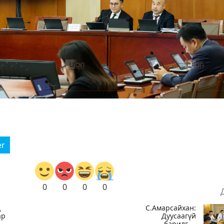
er
0
0
0
0
д
С.Амарсайхан:
ар
Дуусаагүй
барилгад