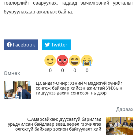
төвлөрлийг сааруулах, гадаад эмчилгээний урсгалыг
бууруулахаар ажиллаж байна.
Facebook
Twitter
0
0
0
0
Өмнөх
Ц.Сандаг-Очир: Хэний ч мэдэхгүй хүнийг
сонгож байхаар хийсэн ажилтай УИХ-ын
гишүүнээ дахин сонгосон нь дээр
Дараах
С.Амарсайхан: Дуусаагүй барилгад
урьдчилсан байдлаар зөвшөөрөл гэрчилгээ
олгохгүй байхаар зохион байгуулалт хий