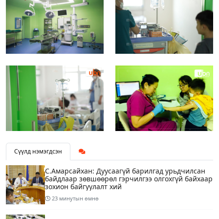
Сүүлд нэмэгдсэн
С.Амарсайхан: Дуусаагүй барилгад урьдчилсан
байдлаар зөвшөөрөл гэрчилгээ олгохгүй байхаар
зохион байгуулалт хий
23 минутын өмнө