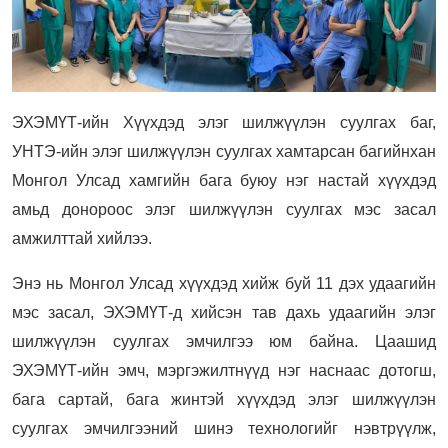
ЭХЭМҮТ-ийн Хүүхдэд элэг шилжүүлэн суулгах баг,
УНТЭ-ийн элэг шилжүүлэн суулгах хамтарсан багийнхан
Монгол Улсад хамгийн бага буюу нэг настай хүүхдэд
амьд донороос элэг шилжүүлэн суулгах мэс засал
амжилттай хийлээ.
Энэ нь Монгол Улсад хүүхдэд хийж буй 11 дэх удаагийн
мэс засал, ЭХЭМҮТ-д хийсэн тав дахь удаагийн элэг
шилжүүлэн суулгах эмчилгээ юм байна. Цаашид
ЭХЭМҮТ-ийн эмч, мэргэжилтнүүд нэг наснаас дотогш,
бага сартай, бага жинтэй хүүхдэд элэг шилжүүлэн
суулгах эмчилгээний шинэ технологийг нэвтрүүлж,