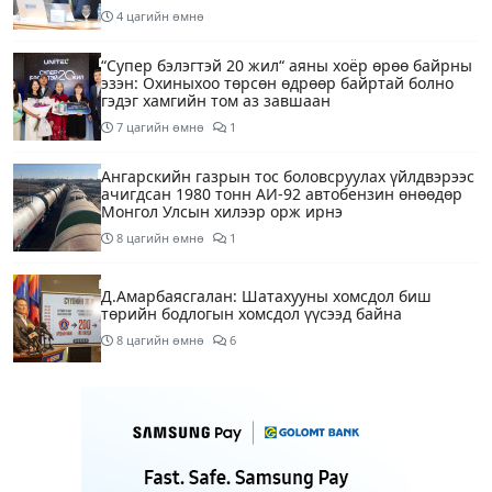
4 цагийн өмнө
“Супер бэлэгтэй 20 жил“ аяны хоёр өрөө байрны
эзэн: Охиныхоо төрсөн өдрөөр байртай болно
гэдэг хамгийн том аз завшаан
7 цагийн өмнө
1
Ангарскийн газрын тос боловсруулах үйлдвэрээс
ачигдсан 1980 тонн АИ-92 автобензин өнөөдөр
Монгол Улсын хилээр орж ирнэ
8 цагийн өмнө
1
Д.Амарбаясгалан: Шатахууны хомсдол биш
төрийн бодлогын хомсдол үүсээд байна
8 цагийн өмнө
6
Нэгдүгээр хорооллын арын замыг өнөөдөр орой
23:00 цагаас түр хааж, борооны ус зайлуулах
шугамын хөндлөн сэтэлгээ хийнэ
10 цагийн өмнө
1