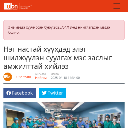
Энэ мэдээ хуучирсан буюу 2025/04/18-нд нийтлэгдсэн мэдээ
болно.
Нэг настай хүүхдэд элэг
шилжүүлэн суулгах мэс заслыг
амжилттай хийлээ
Ангилал
Огноо
UBn team
Нийгэм
2025-04-18 14:34:00
Facebook
Twitter