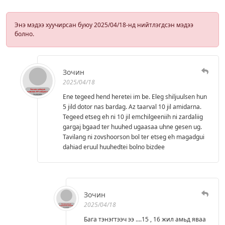
Энэ мэдээ хуучирсан буюу 2025/04/18-нд нийтлэгдсэн мэдээ
болно.
Зочин
2025/04/18
Ene tegeed hend heretei im be. Eleg shiljuulsen hun
5 jild dotor nas bardag. Az taarval 10 jil amidarna.
Tegeed etseg eh ni 10 jil emchilgeeniih ni zardaliig
gargaj bgaad ter huuhed ugaasaa uhne gesen ug.
Tavilang ni zovshoorson bol ter etseg eh magadgui
dahiad eruul huuhedtei bolno bizdee
Зочин
2025/04/18
Бага тэнэгтээч ээ ....15 , 16 жил амьд яваа