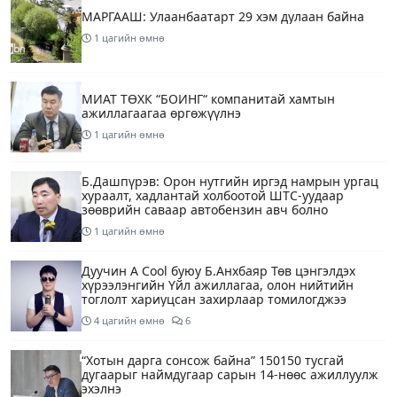
МАРГААШ: Улаанбаатарт 29 хэм дулаан байна
1 цагийн өмнө
МИАТ ТӨХК “БОИНГ“ компанитай хамтын
ажиллагаагаа өргөжүүлнэ
1 цагийн өмнө
Б.Дашпүрэв: Орон нутгийн иргэд намрын ургац
хураалт, хадлантай холбоотой ШТС-уудаар
зөөврийн саваар автобензин авч болно
1 цагийн өмнө
Дуучин A Cool буюу Б.Анхбаяр Төв цэнгэлдэх
хүрээлэнгийн Үйл ажиллагаа, олон нийтийн
тоглолт хариуцсан захирлаар томилогджээ
4 цагийн өмнө
6
“Хотын дарга сонсож байна” 150150 тусгай
дугаарыг наймдугаар сарын 14-нөөс ажиллуулж
эхэлнэ