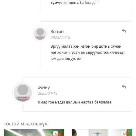
хүмүүс зөндөө л байна даг
Зочин
2025/04/18
Эргүү малаа хэн нэгэн ойр дотны хүнээ
нэг хоногч гэсэн амьдруулах гэж хичээдэг
юм даа,адгуус вэ
хүннү
2025/04/18
Ямар гоё мэдээ вэ? Эмч нартаа баярллаа.
Төстэй мэдээллүүд: