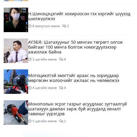
Н.Шинэцэцэгийг хохироосон гэх хэргийг шүүхэд
шилжүүлжээ
8 минутын өмнө
3
АҮЭБЯ: Шатахууныг 50 мянган төгрөгт олгож
байгааг 100 мянга болгож нэмэгдүүлэхээр
ажиллаж байна
3 цагийн өмнө
4
Мотоциклтэй эмэгтэйг араас нь зориудаар
мөргөсөн жолоочийг ажлаас нь чөлөөлжээ
4 цагийн өмнө
4
Монополын эсрэг газрыг асуудлаас зугтаалгүй
шатахуун дамлан зарж буй асуудалд хяналт
тавихыг үүрэгдэв
5 цагийн өмнө
2