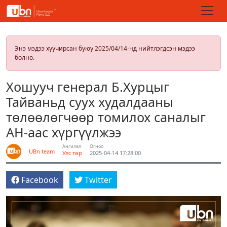
Энэ мэдээ хуучирсан буюу 2025/04/14-нд нийтлэгдсэн мэдээ
болно.
Хошууч генерал Б.Хурцыг
Тайваньд суух худалдааны
төлөөлөгчөөр томилох саналыг
АН-аас хүргүүлжээ
Ангилал
Огноо
UBn team
Улс төр
2025-04-14 17:28:00
Facebook
Twitter