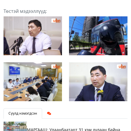
Төстэй мэдээллүүд:
Сүүлд нэмэгдсэн
МАРГААШ: Улаанбаатарт 31 хэм дулаан байна