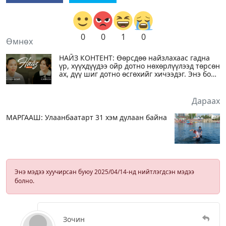
0
0
1
0
Өмнөх
НАЙЗ КОНТЕНТ: Өөрсдөө найзлахаас гадна
үр, хүүхдүүдээ ойр дотно нөхөрлүүлээд төрсөн
ах, дүү шиг дотно өсгөхийг хичээдэг. Энэ бол
бид 2-ын мөрөөдөл
Дараах
МАРГААШ: Улаанбаатарт 31 хэм дулаан байна
Энэ мэдээ хуучирсан буюу 2025/04/14-нд нийтлэгдсэн мэдээ
болно.
Зочин