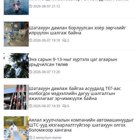
2026-08-07
21:12
Шатахуун дамлан борлуулсан хоёр зөрчлийг
илрүүлэн шалгаж байна
2026-08-07
19:18
2
Энэ сарын 9-13-ныг хүртэлх цаг агаарын
урьдчилсан төлөв
2026-08-07
17:20
Шатахуун дамлаж байгаа асуудалд ТЕГ-аас
холбогдох мэдээллийн дагуу шалгалтын
ажиллагааг эрчимжүүлж байна
2026-08-07
14:39
6
Аялал жуулчлалын компанийн автомашинуудыг
ШТС-ууд хязгаарлалтгүйгээр шатахуун олгох
боломжоор хангана
2 минутын өмнө