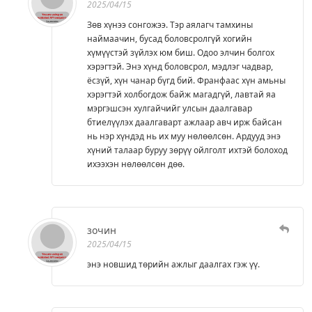
2025/04/15
Зөв хүнээ сонгожээ. Тэр аялагч тамхины
наймаачин, бусад боловсролгүй хогийн
хүмүүстэй зүйлэх юм биш. Одоо элчин болгох
хэрэгтэй. Энэ хүнд боловсрол, мэдлэг чадвар,
ёсзүй, хүн чанар бүгд бий. Франфаас хүн амьны
хэрэгтэй холбогдож байж магадгүй, лавтай яа
мэргэшсэн хулгайчийг улсын даалгавар
бтиелүүлэх даалгаварт ажлаар авч ирж байсан
нь нэр хүндэд нь их муу нөлөөлсөн. Ардууд энэ
хүний талаар буруу зөрүү ойлголт ихтэй болоход
ихээхэн нөлөөлсөн дөө.
зочин
2025/04/15
энэ новшид төрийн ажлыг даалгах гэж үү.