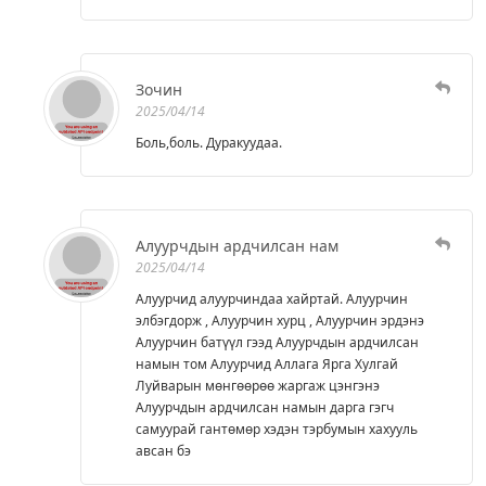
Зочин
2025/04/14
Боль,боль. Дуракуудаа.
Алуурчдын ардчилсан нам
2025/04/14
Алуурчид алуурчиндаа хайртай. Алуурчин
элбэгдорж , Алуурчин хурц , Алуурчин эрдэнэ
Алуурчин батүүл гээд Алуурчдын ардчилсан
намын том Алуурчид Аллага Ярга Хулгай
Луйварын мөнгөөрөө жаргаж цэнгэнэ
Алуурчдын ардчилсан намын дарга гэгч
самуурай гантөмөр хэдэн тэрбумын хахууль
авсан бэ