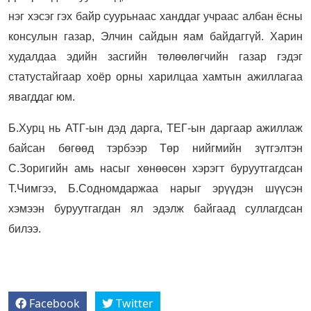
нэг хэсэг гэх байр суурьнаас ханддаг учраас албан ёсны
консулын газар, Элчин сайдын яам байдаггүй. Харин
худалдаа эдийн засгийн төлөөлөгчийн газар гэдэг
статустайгаар хоёр орны харилцаа хамтын ажиллагаа
явагддаг юм.
Б.Хурц нь АТГ-ын дэд дарга, ТЕГ-ын даргаар ажиллаж
байсан бөгөөд тэрбээр Төр нийгмийн зүтгэлтэн
С.Зоригийн амь насыг хөнөөсөн хэрэгт буруутгагдсан
Т.Чимгээ, Б.Содномдаржаа нарыг эрүүдэн шүүсэн
хэмээн буруутгагдан ял эдэлж байгаад суллагдсан
билээ.
Facebook
Twitter