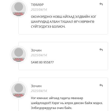
ТӨМӨР
2025/04/14
ОЮУНЭРДЭНЭ НОВШ АЙГААД ЭЛДВИЙН ХОГ
ШААРУУДАД АЛБАН ТУШААЛ ӨГЧ ХӨРӨНГӨ
СҮЙТЭГДЭГЭЭ БОЛИОЧ.
Зочин
2025/04/14
SAWI 80 955877
Зочин
2025/04/14
Нэг юмнаас айгаад гадагш явахаар
шийдлээдээ!!! Хэрэг нь илрэх дөхсөн байж мэднэ.
Элбэгдоржруугаа очих байх.