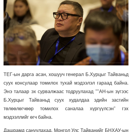
ТЕГ-ын дарга асан, хошууч генерал Б.Хурцыг Тайваньд
суух консулаар томилох тухай мэдээлэл гараад байна.
Энэ талаар эх сурвалжаас тодруулахад ""АН-ын зүгээс
Б.Хурцыг Тайваньд суух худалдаа эдийн засгийн
төлөөлөгчөөр томилох саналаа хүргүүлсэн" гэх
мэдээллийг өгч байна.
Дашрамд сануулахад, Монгол Улс Тайванийг БНХАУ-ын