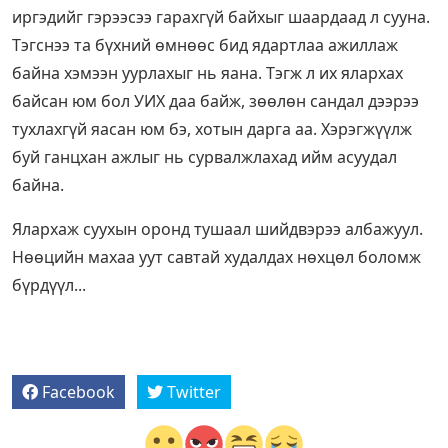
иргэдийг гэрээсээ гарахгүй байхыг шаардаад л сууна.
Тэгснээ та бүхний өмнөөс бид ядартлаа ажиллаж
байна хэмээн уурлахыг нь яана. Тэгж л их ялархах
байсан юм бол УИХ даа байж, зөөлөн сандал дээрээ
тухлахгүй яасан юм бэ, хотын дарга аа. Хэрэгжүүлж
буй ганцхан ажлыг нь сурвалжлахад ийм асуудал
байна.
Ялархаж суухын оронд тушаал шийдвэрээ албажуул.
Нөөцийн махаа уут савтай худалдах нөхцөл боломж
бүрдүүл...
Facebook
Twitter