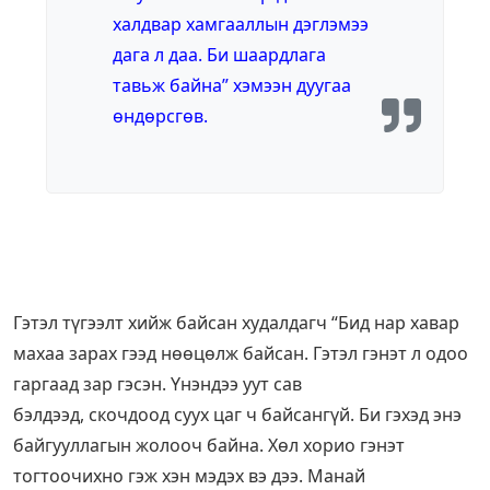
халдвар хамгааллын дэглэмээ
дага л даа. Би шаардлага
тавьж байна” хэмээн дуугаа
өндөрсгөв.
Гэтэл түгээлт хийж байсан худалдагч “Бид нар хавар
махаа зарах гээд нөөцөлж байсан. Гэтэл гэнэт л одоо
гаргаад зар гэсэн. Үнэндээ уут сав
бэлдээд, скочдоод суух цаг ч байсангүй. Би гэхэд энэ
байгууллагын жолооч байна. Хөл хорио гэнэт
тогтоочихно гэж хэн мэдэх вэ дээ. Манай