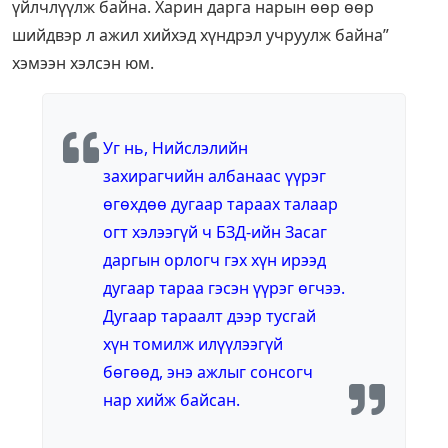
үйлчлүүлж байна. Харин дарга нарын өөр өөр
шийдвэр л ажил хийхэд хүндрэл учруулж байна”
хэмээн хэлсэн юм.
Уг нь, Нийслэлийн
захирагчийн албанаас үүрэг
өгөхдөө дугаар тараах талаар
огт хэлээгүй ч БЗД-ийн Засаг
даргын орлогч гэх хүн ирээд
дугаар тараа гэсэн үүрэг өгчээ.
Дугаар тараалт дээр тусгай
хүн томилж илүүлээгүй
бөгөөд, энэ ажлыг сонсогч
нар хийж байсан.