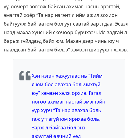
үү, оочерт зогсож байсан ахимаг насны эрэгтэй,
эмэгтэй хоёр “Та нар нэгэнт л ийм ажил зохион
байгуулж байгаа юм бол уут савтай зар л даа. Эсвэл
наад махаа хүнсний скочоор бүрчхээч. Ил задгай л
барьж гүйлдээд байх юм. Махан дээр чинь юу ч
наалдсан байгаа юм билээ” хэмээн ширүүхэн хэлэв.
Хэн нэгэн хажуугаас нь “Тийм
л юм бол авахаа больчихгүй
юу” хэмээн хэлж орхив. Гэтэл
нөгөө ахимаг настай эмэгтэйн
уур хүрч “Та нар авахаа боль
гэж утгагүй юм ярихаа боль,
Зарж л байгаа бол энэ
аюултай өвчний үед