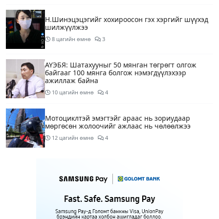
Н.Шинэцэцэгийг хохироосон гэх хэргийг шүүхэд
шилжүүлжээ
8 цагийн өмнө
3
АҮЭБЯ: Шатахууныг 50 мянган төгрөгт олгож
байгааг 100 мянга болгож нэмэгдүүлэхээр
ажиллаж байна
10 цагийн өмнө
4
Мотоциклтэй эмэгтэйг араас нь зориудаар
мөргөсөн жолоочийг ажлаас нь чөлөөлжээ
12 цагийн өмнө
4
Монополын эсрэг газрыг асуудлаас зугтаалгүй
шатахуун дамлан зарж буй асуудалд хяналт
тавихыг үүрэгдэв
12 цагийн өмнө
2
Тарвас ачих ажилд туслахаар гэрээсээ гарсан 10