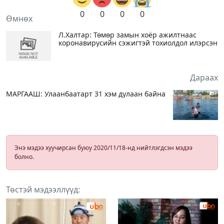
0
0
0
0
Өмнөх
Л.Халтар: Төмөр замын хоёр ажилтнаас
коронавирусийн сэжигтэй тохиолдол илэрсэн
Дараах
МАРГААШ: Улаанбаатарт 31 хэм дулаан байна
Энэ мэдээ хуучирсан буюу 2020/11/18-нд нийтлэгдсэн мэдээ
болно.
Төстэй мэдээллүүд: