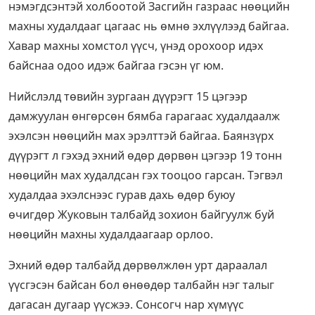
нэмэгдсэнтэй холбоотой Засгийн газраас нөөцийн
махны худалдааг цагаас нь өмнө эхлүүлээд байгаа.
Хавар махны хомстол үүсч, үнэд орохоор идэх
байснаа одоо идэж байгаа гэсэн үг юм.
Нийслэлд төвийн зургаан дүүрэгт 15 цэгээр
дамжуулан өнгөрсөн бямба гарагаас худалдаалж
эхэлсэн нөөцийн мах эрэлттэй байгаа. Баянзүрх
дүүрэгт л гэхэд эхний өдөр дөрвөн цэгээр 19 тонн
нөөцийн мах худалдсан гэх тооцоо гарсан. Тэгвэл
худалдаа эхэлснээс гурав дахь өдөр буюу
өчигдөр Жуковын талбайд зохион байгуулж буй
нөөцийн махны худалдаагаар орлоо.
Эхний өдөр талбайд дөрвөлжлөн урт дараалал
үүсгэсэн байсан бол өнөөдөр талбайн нэг талыг
дагасан дугаар үүсжээ. Сонсогч нар хүмүүс