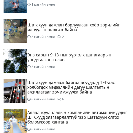
1 цагийн өмнө
Шатахуун дамлан борлуулсан хоёр зөрчлийг
илрүүлэн шалгаж байна
3 цагийн өмнө
2
Энэ сарын 9-13-ныг хүртэлх цаг агаарын
урьдчилсан төлөв
5 цагийн өмнө
Шатахуун дамлаж байгаа асуудалд ТЕГ-аас
холбогдох мэдээллийн дагуу шалгалтын
ажиллагааг эрчимжүүлж байна
8 цагийн өмнө
6
Аялал жуулчлалын компанийн автомашинуудыг
ШТС-ууд хязгаарлалтгүйгээр шатахуун олгох
боломжоор хангана
8 цагийн өмнө