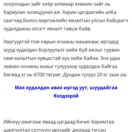
хоорондын зайг хоёр алхмаар хэмжин зайг нь
бариулан зохицуулах аж. Харин цагдаагийн алба
хаагчид болон мэргэжлийн хяналтын улсын байцаагч
худалдааны хэсэгт хяналт тавьж байв.
Хөргүүртэй том оврын ачааны машинаас иргэдэд
шууд худалдан борлуулалт хийж буй ажлыг гурван
хамгаалалтын хувцастай хүн хийж байна. Энэ удаа
зөвхөн хонины махыг гулуузаар худалдаж байгаа
бөгөөд кг нь 6700 төгрөг. Дундаж гулууз 20 кг заах аж.
Мах худалдан авах иргэд уут, шуудайгаа
бэлдээрэй
Ийнхүү ажиглаж яваад цагдаад бичиг баримтаа
шалгуултал сэтгүүлч ирснийг дуулаад тэгсэн