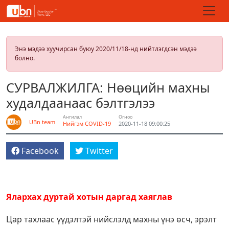
Энэ мэдээ хуучирсан буюу 2020/11/18-нд нийтлэгдсэн мэдээ
болно.
СУРВАЛЖИЛГА: Нөөцийн махны
худалдаанаас бэлтгэлээ
Ангилал
Огноо
UBn team
Нийгэм
COVID-19
2020-11-18 09:00:25
Facebook
Twitter
Ялархах дуртай хотын даргад хаяглав
Цар тахлаас үүдэлтэй нийслэлд махны үнэ өсч, эрэлт