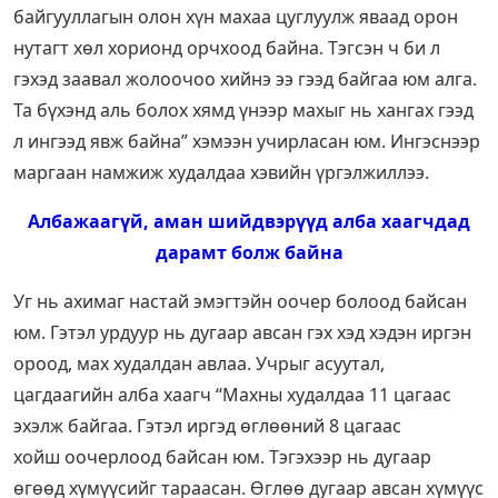
байгууллагын олон хүн махаа цуглуулж яваад орон
нутагт хөл хорионд орчхоод байна. Тэгсэн ч би л
гэхэд заавал жолоочоо хийнэ ээ гээд байгаа юм алга.
Та бүхэнд аль болох хямд үнээр махыг нь хангах гээд
л ингээд явж байна” хэмээн учирласан юм. Ингэснээр
маргаан намжиж худалдаа хэвийн үргэлжиллээ.
Албажаагүй, аман шийдвэрүүд алба хаагчдад
дарамт болж байна
Уг нь ахимаг настай эмэгтэйн оочер болоод байсан
юм. Гэтэл урдуур нь дугаар авсан гэх хэд хэдэн иргэн
ороод, мах худалдан авлаа. Учрыг асуутал,
цагдаагийн алба хаагч “Махны худалдаа 11 цагаас
эхэлж байгаа. Гэтэл иргэд өглөөний 8 цагаас
хойш оочерлоод байсан юм. Тэгэхээр нь дугаар
өгөөд хүмүүсийг тараасан. Өглөө дугаар авсан хүмүүс