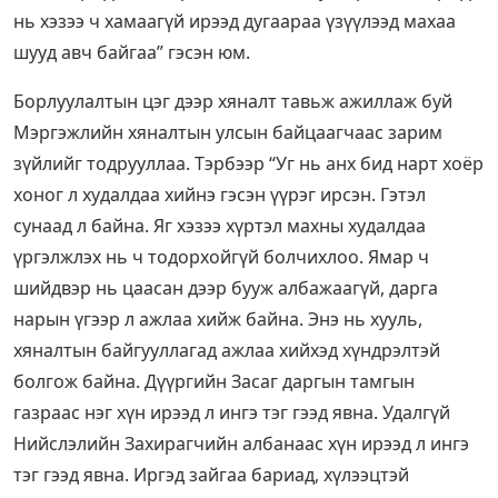
нь хэзээ ч хамаагүй ирээд дугаараа үзүүлээд махаа
шууд авч байгаа” гэсэн юм.
Борлуулалтын цэг дээр хяналт тавьж ажиллаж буй
Мэргэжлийн хяналтын улсын байцаагчаас зарим
зүйлийг тодрууллаа. Тэрбээр “Уг нь анх бид нарт хоёр
хоног л худалдаа хийнэ гэсэн үүрэг ирсэн. Гэтэл
сунаад л байна. Яг хэзээ хүртэл махны худалдаа
үргэлжлэх нь ч тодорхойгүй болчихлоо. Ямар ч
шийдвэр нь цаасан дээр бууж албажаагүй, дарга
нарын үгээр л ажлаа хийж байна. Энэ нь хууль,
хяналтын байгууллагад ажлаа хийхэд хүндрэлтэй
болгож байна. Дүүргийн Засаг даргын тамгын
газраас нэг хүн ирээд л ингэ тэг гээд явна. Удалгүй
Нийслэлийн Захирагчийн албанаас хүн ирээд л ингэ
тэг гээд явна. Иргэд зайгаа бариад, хүлээцтэй