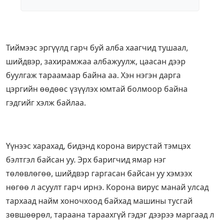
Тиймээс эргүүлд гарч буй алба хаагчид тушаал,
шийдвэр, захирамжаа албажуулж, цаасан дээр
буулгаж тараамаар байна аа. Хэн нэгэн дарга
цэргийн өөдөөс үзүүлэх юмтай болмоор байна
гэдгийг хэлж байлаа.
Үүнээс харахад, бидэнд корона вирустай тэмцэх
бэлтгэл байсан уу. Эрх баригчид ямар нэг
төлөвлөгөө, шийдвэр гаргасан байсан уу хэмээх
нөгөө л асуулт гарч ирнэ. Корона вирус манай улсад
тархаад найм хоночхоод байхад машины тусгай
зөвшөөрөл, тараана тараахгүй гэдэг дээрээ маргаад л