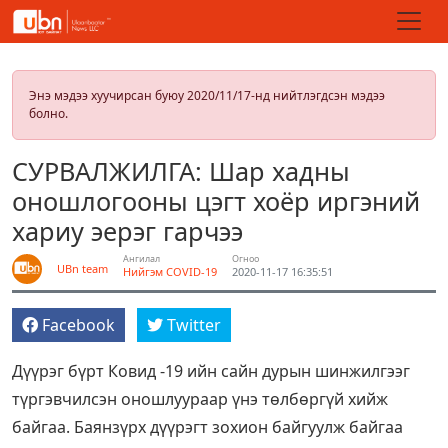
Энэ мэдээ хуучирсан буюу 2020/11/17-нд нийтлэгдсэн мэдээ
болно.
СУРВАЛЖИЛГА: Шар хадны
оношлогооны цэгт хоёр иргэний
хариу эерэг гарчээ
Ангилал
Огноо
UBn team
Нийгэм
COVID-19
2020-11-17 16:35:51
Facebook
Twitter
Дүүрэг бүрт Ковид -19 ийн сайн дурын шинжилгээг
түргэвчилсэн оношлуураар үнэ төлбөргүй хийж
байгаа. Баянзүрх дүүрэгт зохион байгуулж байгаа