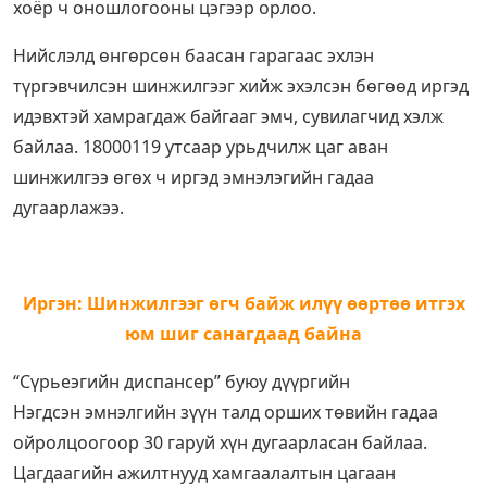
хоёр ч оношлогооны цэгээр орлоо.
Нийслэлд өнгөрсөн баасан гарагаас эхлэн
түргэвчилсэн шинжилгээг хийж эхэлсэн бөгөөд иргэд
идэвхтэй хамрагдаж байгааг эмч, сувилагчид хэлж
байлаа. 18000119 утсаар урьдчилж цаг аван
шинжилгээ өгөх ч иргэд эмнэлэгийн гадаа
дугаарлажээ.
Иргэн: Шинжилгээг өгч байж илүү өөртөө итгэх
юм шиг санагдаад байна
“Сүрьеэгийн диспансер” буюу дүүргийн
Нэгдсэн эмнэлгийн зүүн талд орших төвийн гадаа
ойролцоогоор 30 гаруй хүн дугаарласан байлаа.
Цагдаагийн ажилтнууд хамгаалалтын цагаан