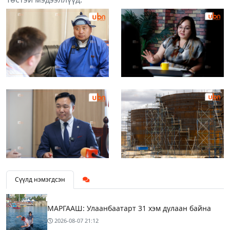
Сүүлд нэмэгдсэн
МАРГААШ: Улаанбаатарт 31 хэм дулаан байна
2026-08-07
21:12