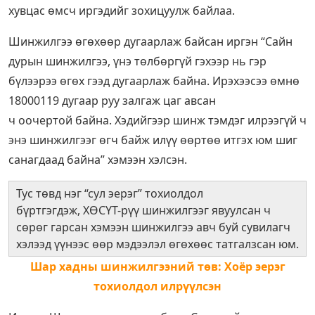
хувцас өмсч иргэдийг зохицуулж байлаа.
Шинжилгээ өгөхөөр дугаарлаж байсан иргэн “Сайн
дурын шинжилгээ, үнэ төлбөргүй гэхээр нь гэр
бүлээрээ өгөх гээд дугаарлаж байна. Ирэхээсээ өмнө
18000119 дугаар руу залгаж цаг авсан
ч оочертой байна. Хэдийгээр шинж тэмдэг илрээгүй ч
энэ шинжилгээг өгч байж илүү өөртөө итгэх юм шиг
санагдаад байна” хэмээн хэлсэн.
Тус төвд нэг “сул эерэг” тохиолдол
бүртгэгдэж, ХӨСҮТ-рүү шинжилгээг явуулсан ч
сөрөг гарсан хэмээн шинжилгээ авч буй сувилагч
хэлээд үүнээс өөр мэдээлэл өгөхөөс татгалзсан юм.
Шар хадны шинжилгээний төв: Хоёр эерэг
тохиолдол илрүүлсэн