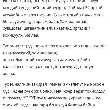
Ингээд Шар хадны эмнэлэг буюу Сэтгэцийн эрүүл
мэндийн үндэсний төвийн дэргэд байрлах 32 ортой
хүүхдийн эмнэлэгт очлоо. Тус эмнэлгийн гадаа мөн л
50 гаруй хүн дугаарлаж байв. Хамгаалалтын
хувцастай цагдаагийн алба хаагчид иргэдийг
зохицуулж байлаа.
Тус эмнэлэг рүү шинжилгээ өгөхөөс өөр гадны хүнийг
нэвтрүүлэхгүй, хамгаалалтад
авчээ. Эмнэлгийн жижүүрээр дамжуулж байж
хаалганы наана цаанаас цөөн асуултад хариулт
авлаа.
Тус эмнэлгийн захирал “Манай эмнэлэг уг нь ногоон
бүс. Гадны хүн орж болно. Гэвч хоёр эерэг тохиолдол
илрүүлээд ХӨСҮТ-рүү шилжүүлсэн учраас гадны хүн
орохгүй, гадагшаа гарч болохгүй болоод байна.