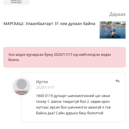
Дараах
МАРГААШ: Улаанбаатарт 31 хэм дулаан байна
Энэ мэдээ хуучирсан буюу 2020/11/17-нд нийтлэгдсэн мэдээ
болно.
Иргэн
2020/11/17
1800 0119 дугаарт шинжилгээний цаг авъя
гэхээр 1. Шинж тэмдэггүй бол 2. хөдөө орон
нутгаас ирсэн бол шинжилгээ авахгүй л гэж
байна даа? Сайн дурынх биш бололтой