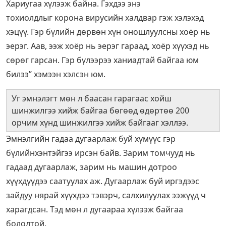
Хариугаа хүлээж байна. Гэхдээ энэ
тохиолдлыг корона вирусийн халдвар гэж хэлэхэд
хэцүү. Гэр бүлийн дөрвөн хүн оношлуулсны хоёр нь
эерэг. Аав, ээж хоёр нь эерэг гараад, хоёр хүүхэд нь
сөрөг гарсан. Гэр бүлээрээ ханиадтай байгаа юм
билээ” хэмээн хэлсэн юм.
Уг эмнэлэгт мөн л баасан гарагаас хойш
шинжилгээ хийж байгаа бөгөөд өдөртөө 200
орчим хүнд шинжилгээ хийж байгааг хэллээ.
Эмнэлгийн гадаа дугаарлаж буй хүмүүс гэр
бүлийнхэнтэйгээ ирсэн байв. Зарим томчууд нь
гадаад дугаарлаж, зарим нь машин дотроо
хүүхдүүдээ саатуулах аж. Дугаарлаж буй иргэдээс
зайдуу нярай хүүхдээ тэвэрч, салхилуулах ээжүүд ч
харагдсан. Тэд мөн л дугаараа хүлээж байгаа
бололтой.