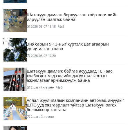
Шатахуун дамлан борлуулсан хоёр зөрчлийг
илрүүлэн шалгаж байна
2026-08-07
19:18
2
Энэ сарын 9-13-ныг хүртэлх цаг агаарын
урьдчилсан төлөв
2026-08-07
17:20
Шатахуун дамлаж байгаа асуудалд ТЕГ-аас
холбогдох мэдээллийн дагуу шалгалтын
ажиллагааг эрчимжүүлж байна
2 цагийн өмнө
6
Аялал жуулчлалын компанийн автомашинуудыг
ШТС-ууд хязгаарлалтгүйгээр шатахуун олгох
боломжоор хангана
2 цагийн өмнө