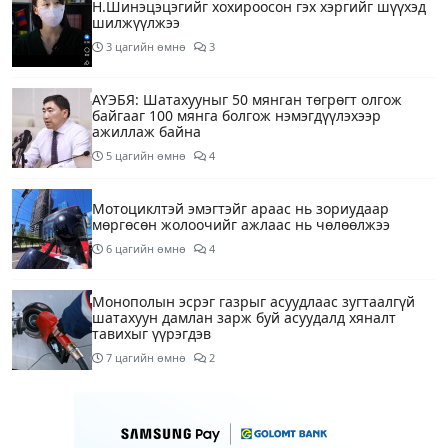
Н.Шинэцэцэгийг хохироосон гэх хэргийг шүүхэд
шилжүүлжээ
3 цагийн өмнө
3
АҮЭБЯ: Шатахууныг 50 мянган төгрөгт олгож
байгааг 100 мянга болгож нэмэгдүүлэхээр
ажиллаж байна
5 цагийн өмнө
4
Мотоциклтэй эмэгтэйг араас нь зориудаар
мөргөсөн жолоочийг ажлаас нь чөлөөлжээ
6 цагийн өмнө
4
Монополын эсрэг газрыг асуудлаас зугтаалгүй
шатахуун дамлан зарж буй асуудалд хяналт
тавихыг үүрэгдэв
7 цагийн өмнө
2
Тарвас ачих ажилд туслахаар гэрээсээ гарсан 10
настай охиныг 7 дахь өдрөө хайж байна