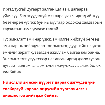
Иргэд тусгай дугаарт залган цаг авч, цагаараа
үйлчлүүлбэл асуудалгүй мэт харагдах ч иргэд ийнхүү
бөөгнөрөл үүсгэж буй нь муугаар бодоход халдварын
тархалтыг нэмэгдүүлэх талтай.
Тус эмнэлэгт эмч нар үзэж, эмчилгээ хийхгүй бөгөөд
эмч нар нь хоёрдугаар төв эмнэлэг, дүүргийн нэгдсэн
эмнэлэг зэрэгт хуваагдан ажиллаж байгаа юм байна.
Энэ эмнэлэгт үзүүлэхээр цаг авсан иргэд дээрх тусгай
дугаарт залгаж, аль эмнэлэгт үзүүлэхээ лавлаж болох
юм байна.
Нийслэлийн есөн дүүрэгт дараах цэгүүдэд үнэ
төлбөргүй корона вирусийн түргэвчилсэн
оношлогоо хийгдэж байна: