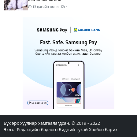
13 цагийн өмнө
4
Мотоциклтэй эмэгтэйг араас нь зориудаар
мөргөсөн жолоочийг ажлаас нь чөлөөлжээ
14 цагийн өмнө
5
Монополын эсрэг газрыг асуудлаас зугтаалгүй
шатахуун дамлан зарж буй асуудалд хяналт
тавихыг үүрэгдэв
15 цагийн өмнө
2
Тарвас ачих ажилд туслахаар гэрээсээ гарсан 10
настай охиныг 7 дахь өдрөө хайж байна
15 цагийн өмнө
2
АҮЭБЯ: Тэгш, сондгойг мөрдөөгүй 7 ШТС-д
торгууль ногдуулах, тусгай зөвшөөрлийг нь
цуцлах хүртэл арга хэмжээ авахыг сануулав
Бүх эрх хуулиар хамгаалагдсан. © 2019 - 2022
Эхлэл
Редакцийн бодлого
Бидний тухай
Холбоо барих
15 цагийн өмнө
4