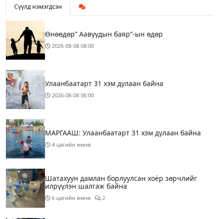
Сүүлд нэмэгдсэн
Өнөөдөр” Аавуудын баяр”-ын өдөр
2026-08-08
08:00
Улаанбаатарт 31 хэм дулаан байна
2026-08-08
06:00
МАРГААШ: Улаанбаатарт 31 хэм дулаан байна
4 цагийн өмнө
Шатахуун дамлан борлуулсан хоёр зөрчлийг
илрүүлэн шалгаж байна
6 цагийн өмнө
2