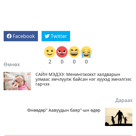
Facebook
Twitter
2
0
0
0
Өмнөх
САЙН МЭДЭЭ: Менингококкт халдварын
улмаас эмчлүүлж байсан нэг хүүхэд эмнэлгээс
гарчээ
Дараах
Өнөөдөр” Аавуудын баяр”-ын өдөр