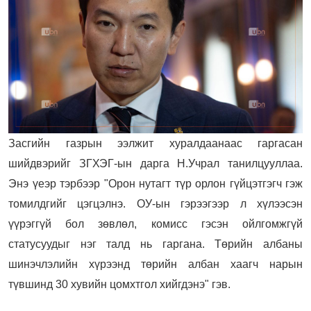
Засгийн газрын ээлжит хуралдаанаас гаргасан
шийдвэрийг ЗГХЭГ-ын дарга Н.Учрал танилцууллаа.
Энэ үеэр тэрбээр "Орон нутагт түр орлон гүйцэтгэгч гэж
томилдгийг цэгцэлнэ. ОУ-ын гэрээгээр л хүлээсэн
үүрэггүй бол зөвлөл, комисс гэсэн ойлгомжгүй
статусуудыг нэг талд нь гаргана. Төрийн албаны
шинэчлэлийн хүрээнд төрийн албан хаагч нарын
түвшинд 30 хувийн цомхтгол хийгдэнэ" гэв.