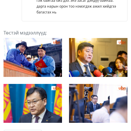
гэж байгаа биз дээ. энэ засаг дэндүү байнаа.
дарга нарын орон тоо нэмэгдэж ажил хийдгээ
багасгах нь
Төстэй мэдээллүүд: