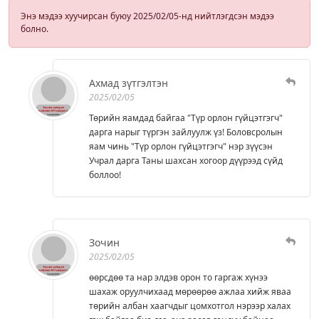
Энэ мэдээ хуучирсан буюу 2025/02/05-нд нийтлэгдсэн мэдээ
болно.
Ахмад зүтгэлтэн
2025/02/05
Төрийн яамдад байгаа "Түр орлон гүйцэтгэгч"
дарга нарыг түргэн зайлуулж үз! Боловсролын
яам чинь "Түр орлон гүйцэтгэгч" нэр зүүсэн
Учрал дарга Таны шахсан хогоор дүүрээд сүйд
боллоо!
Зочин
2025/02/05
өөрсдөө та нар элдэв орон то гаргаж хүнээ
шахаж оруулчихаад мөрөөрөө ажлаа хийж яваа
төрийн албан хаагчдыг цомхотгол нэрээр халах