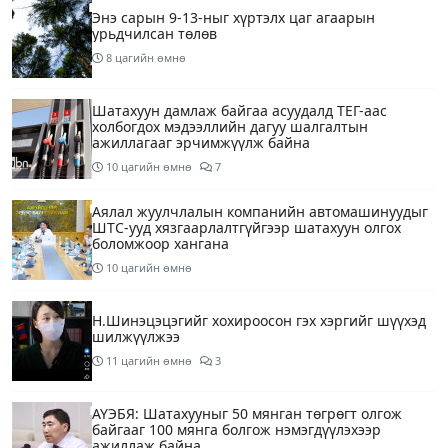
Энэ сарын 9-13-ныг хүртэлх цаг агаарын
урьдчилсан төлөв
8 цагийн өмнө
Шатахуун дамлаж байгаа асуудалд ТЕГ-аас
холбогдох мэдээллийн дагуу шалгалтын
ажиллагааг эрчимжүүлж байна
10 цагийн өмнө
7
Аялал жуулчлалын компанийн автомашинуудыг
ШТС-ууд хязгаарлалтгүйгээр шатахуун олгох
боломжоор хангана
10 цагийн өмнө
Н.Шинэцэцэгийг хохироосон гэх хэргийг шүүхэд
шилжүүлжээ
11 цагийн өмнө
3
АҮЭБЯ: Шатахууныг 50 мянган төгрөгт олгож
байгааг 100 мянга болгож нэмэгдүүлэхээр
ажиллаж байна