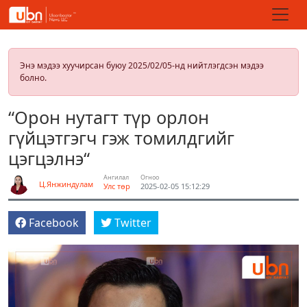
Энэ мэдээ хуучирсан буюу 2025/02/05-нд нийтлэгдсэн мэдээ
болно.
“Орон нутагт түр орлон
гүйцэтгэгч гэж томилдгийг
цэгцэлнэ“
Ангилал
Огноо
Ц.Янжиндулам
Улс төр
2025-02-05 15:12:29
Facebook
Twitter