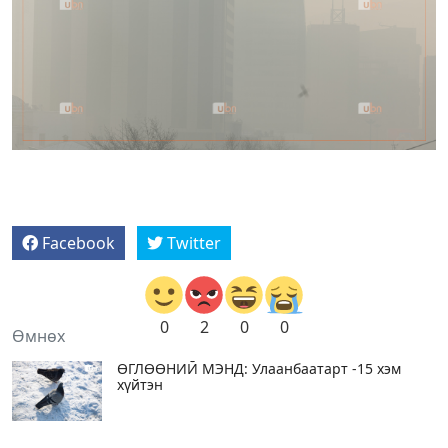
Facebook
Twitter
0
2
0
0
Өмнөх
ӨГЛӨӨНИЙ МЭНД: Улаанбаатарт -15 хэм
хүйтэн