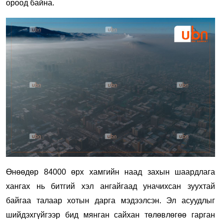
ороод байна.
Өнөөдөр 84000 өрх хамгийн наад захын шаардлага
хангах нь битгий хэл ангайгаад уначихсан зуухтай
байгаа талаар хотын дарга мэдээлсэн. Эл асуудлыг
шийдэхгүйгээр бид мянган сайхан төлөвлөгөө гарган