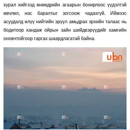
хурал хийгээд өнөөдрийн агаарын бохирлоос үүдэлтэй
өвчлөл, нас баралтыг зогсоож чадахгүй. Иймээс
асуудалд илүү нийтийн эрүүл амьдрах эрхийн талаас нь
бодитоор хандаж ойрын зайн шийдвэрүүдийг хамгийн
оновчтойгоор гаргах шаардлагатай байна.