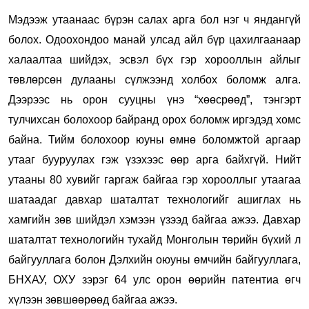
Мэдээж утаанаас бүрэн салах арга бол нэг ч яндангүй
болох. Одоохондоо манай улсад айл бүр цахилгаанаар
халаалтаа шийдэх, эсвэл бүх гэр хорооллын айлыг
төвлөрсөн дулааны сүлжээнд холбох боломж алга.
Дээрээс нь орон сууцны үнэ “хөөсрөөд”, тэнгэрт
тулчихсан болохоор байранд орох боломж иргэдэд хомс
байна.
Тийм болохоор юуны өмнө боломжтой аргаар
утааг бууруулах гэж үзэхээс өөр арга байхгүй. Нийт
утааны 80 хувийг гаргаж байгаа гэр хорооллыг утаагаа
шатаадаг давхар шаталтат технологийг ашиглах нь
хамгийн зөв шийдэл хэмээн үзээд байгаа ажээ. Давхар
шаталтат технологийн тухайд Монголын төрийн бүхий л
байгууллага болон Дэлхийн оюуны өмчийн байгууллага,
БНХАУ, ОХУ зэрэг 64 улс орон өөрийн патентиа өгч
хүлээн зөвшөөрөөд байгаа ажээ.