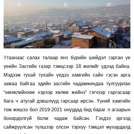
У
таанаас салах талаар янз бүрийн шийдэл гарган үе
үеийн Засгийн газар тэмцсээр 18 жилийг үдээд байна.
Мэдээж тухай тухайн үедээ хамгийн сайн гэсэн арга
замаа байгаа эдийн засгийн чадамжиндаа тулгуурлан
“хөнжлийнхөө хэрээр хөлөө жийнэ” гэгчээр гаргасаар
бага ч атугай дэвшлүүд гарсаар ирсэн. Үүний хамгийн
том жишээ бол 2019-2021 онуудад бид бараг л агаарын
бохирдолгүй болж чадаж байсан. Гэхдээ эргээд
сайжруулсан түлшээр олсон тэрхүү тэмцэл мухардалд