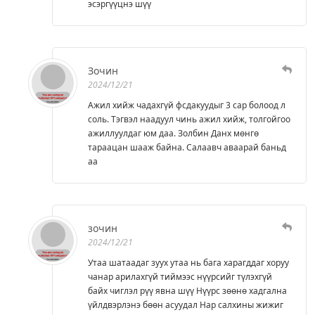
эсэргүүцнэ шүү
Зочин
2024/12/21
Ажил хийж чадахгүй фсдакуудыг 3 сар болоод л
соль. Тэгвэл наадуул чинь ажил хийж, толгойгоо
ажиллуулдаг юм даа. Золбин Данх мөнгө
тараацан шааж байна. Салаавч аваарай баньд
аа
зочин
2024/12/21
Утаа шатаадаг зуух утаа нь бага харагддаг хоруу
чанар арилахгүй тиймээс нүүрсийг түлэхгүй
байх чиглэл рүү явна шүү Нүүрс зөөнө хадгална
үйлдвэрлэнэ бөөн асуудал Нар салхины жижиг