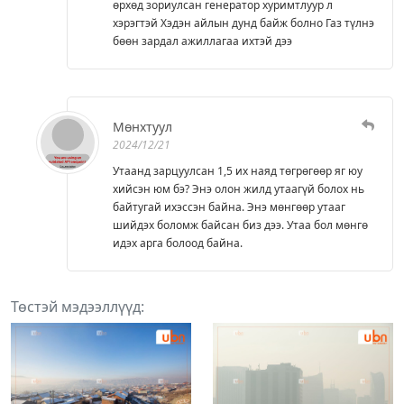
өрхөд зориулсан генератор хуримтлуур л
хэрэгтэй Хэдэн айлын дунд байж болно Газ түлнэ
бөөн зардал ажиллагаа ихтэй дээ
Мөнхтуул
2024/12/21
Утаанд зарцуулсан 1,5 их наяд төгрөгөөр яг юу
хийсэн юм бэ? Энэ олон жилд утаагүй болох нь
байтугай ихэссэн байна. Энэ мөнгөөр утааг
шийдэх боломж байсан биз дээ. Утаа бол мөнгө
идэх арга болоод байна.
Төстэй мэдээллүүд: