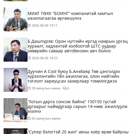
МИАТ ТӨХК “БОИНГ“ компанитай хамтын
ажиллагаагаа өргөжүүлнэ
2026-08-06
19:11
Б.Дашпүрэв: Орон нутгийн иргэд намрын ургац
хураалт, хадлантай холбоотой ШТС-уудаар
зөөврийн саваар автобензин авч болно
2026-08-06
18:53
Дуучин A Cool буюу Б.Анхбаяр Төв цэнгэлдэх
хүрээлэнгийн Үйл ажиллагаа, олон нийтийн
тоглолт хариуцсан захирлаар томилогджээ
39 минутын өмнө
6
“Хотын дарга сонсож байна” 150150 тусгай
дугаарыг наймдугаар сарын 14-нөөс ажиллуулж
эхэлнэ
42 минутын өмнө
“Супер бэлэгтэй 20 жил“ аяны хоёр өрөө байрны