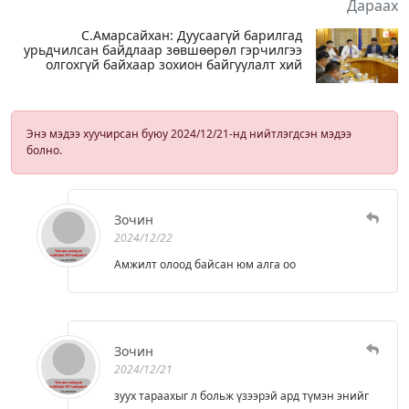
Дараах
С.Амарсайхан: Дуусаагүй барилгад
урьдчилсан байдлаар зөвшөөрөл гэрчилгээ
олгохгүй байхаар зохион байгуулалт хий
Энэ мэдээ хуучирсан буюу 2024/12/21-нд нийтлэгдсэн мэдээ
болно.
Зочин
2024/12/22
Амжилт олоод байсан юм алга оо
Зочин
2024/12/21
зуух тараахыг л больж үзээрэй ард түмэн энийг