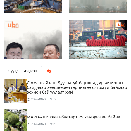
Сүүлд нэмэгдсэн
С.Амарсайхан: Дуусаагүй барилгад урьдчилсан
байдлаар зөвшөөрөл гэрчилгээ олгохгүй байхаар
зохион байгуулалт хий
2026-08-06
19:52
МАРГААШ: Улаанбаатарт 29 хэм дулаан байна
2026-08-06
19:19