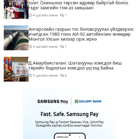
эзэн: Охиныхоо төрсөн өдрөөр байртай болно
гэдэг хамгийн том аз завшаан
4 цагийн өмнө
1
Ангарскийн газрын тос боловсруулах үйлдвэрээс
ачигдсан 1980 тонн АИ-92 автобензин өнөөдөр
Монгол Улсын хилээр орж ирнэ
4 цагийн өмнө
1
Д.Амарбаясгалан: Шатахууны хомсдол биш
төрийн бодлогын хомсдол үүсээд байна
5 цагийн өмнө
6
Нэгдүгээр хорооллын арын замыг өнөөдөр орой
23:00 цагаас түр хааж, борооны ус зайлуулах
шугамын хөндлөн сэтэлгээ хийнэ
7 цагийн өмнө
1
Нэгдүгээр ангид элсэгчдийн бүртгэлийг энэ
сарын 17-ноос E-Mongolia системээр зохион
байгуулна