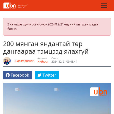
Энэ мэдээ хуучирсан буюу 2024/12/21-нд нийтлэгдсэн мэдээ
болно.
200 мянган яндантай төр
дангаараа тэмцээд ялахгүй
Ангилал
Огноо
Б.Дэлгэрцэцэг
Нийгэм
2024-12-21 09:48:44
Facebook
Twitter