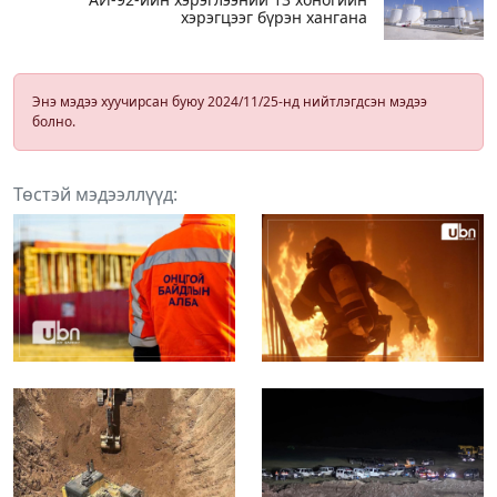
хэрэгцээг бүрэн хангана
Энэ мэдээ хуучирсан буюу 2024/11/25-нд нийтлэгдсэн мэдээ
болно.
Төстэй мэдээллүүд: