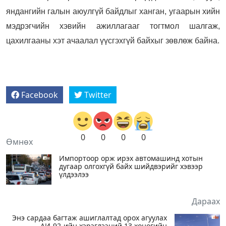
яндангийн галын аюулгүй байдлыг ханган, угаарын хийн
мэдрэгчийн хэвийн ажиллагааг тогтмол шалгаж,
цахилгааны хэт ачаалал үүсгэхгүй байхыг зөвлөж байна.
Facebook
Twitter
0
0
0
0
Өмнөх
Импортоор орж ирэх автомашинд хотын
дугаар олгохгүй байх шийдвэрийг хэвээр
үлдээлээ
Дараах
Энэ сардаа багтаж ашиглалтад орох агуулах
АИ-92-ийн хэрэглээний 13 хоногийн