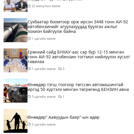
22 минутын өмнө
Сүхбаатар боомтоор орж ирсэн 3448 тонн АИ-92
автобензинийг агуулахуудад буулгах ажлыг
зохион байгуулж байна
1 цагийн өмнө
Ерөнхий сайд БНХАУ-аас сар бүр 12-15 мянган
тонн АИ-92 автобензин тогтмол нийлүүлэх хүсэлт
тавилаа
1 цагийн өмнө
3
Өнөөдөр тэгш тоогоор төгссөн автомашинтай
иргэд 50 хүртэлх мянган төгрөгөнд БЕНЗИН авна
3 цагийн өмнө
1
Өнөөдөр” Аавуудын баяр”-ын өдөр
5 цагийн өмнө