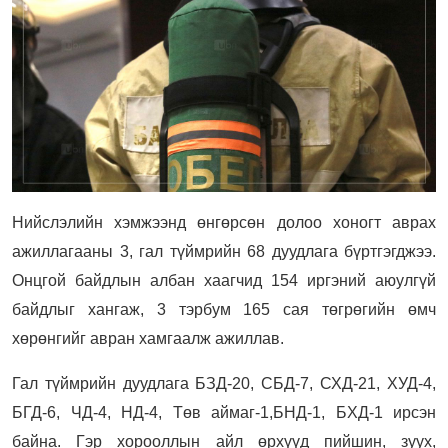
Нийслэлийн хэмжээнд өнгөрсөн долоо хоногт аврах
ажиллагааны 3, гал түймрийн 68 дуудлага бүртгэгджээ.
Онцгой байдлын албан хаагчид 154 иргэний аюулгүй
байдлыг хангаж, 3 тэрбум 165 сая төгрөгийн өмч
хөрөнгийг авран хамгаалж ажиллав.
Гал түймрийн дуудлага БЗД-20, СБД-7, СХД-21, ХУД-4,
БГД-6, ЧД-4, НД-4, Төв аймаг-1,БНД-1, БХД-1 ирсэн
байна.
Гэр хорооллын айл өрхүүд пийшин, зуух,