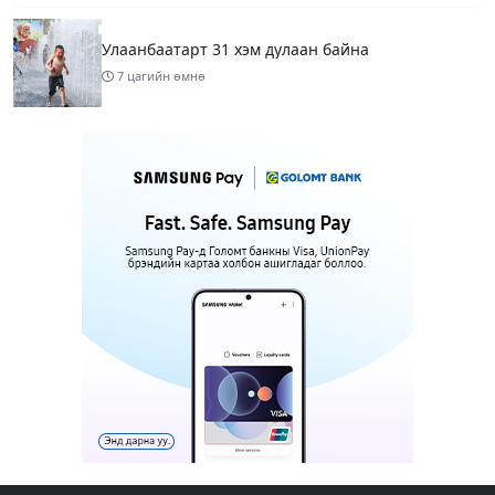
Улаанбаатарт 31 хэм дулаан байна
7 цагийн өмнө
МАРГААШ: Улаанбаатарт 31 хэм дулаан байна
15 цагийн өмнө
Шатахуун дамлан борлуулсан хоёр зөрчлийг
илрүүлэн шалгаж байна
17 цагийн өмнө
3
Энэ сарын 9-13-ныг хүртэлх цаг агаарын
урьдчилсан төлөв
19 цагийн өмнө
Шатахуун дамлаж байгаа асуудалд ТЕГ-аас