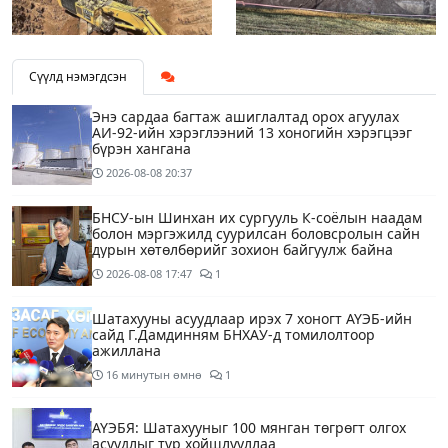
Сүүлд нэмэгдсэн
Энэ сардаа багтаж ашиглалтад орох агуулах
АИ-92-ийн хэрэглээний 13 хоногийн хэрэгцээг
бүрэн хангана
2026-08-08
20:37
БНСУ-ын Шинхан их сургууль К-соёлын наадам
болон мэргэжилд суурилсан боловсролын сайн
дурын хөтөлбөрийг зохион байгуулж байна
2026-08-08
17:47
1
Шатахууны асуудлаар ирэх 7 хоногт АҮЭБ-ийн
сайд Г.Дамдинням БНХАУ-д томилолтоор
ажиллана
16 минутын өмнө
1
АҮЭБЯ: Шатахууныг 100 мянган төгрөгт олгох
асуудлыг түр хойшлууллаа