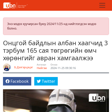
Энэ мэдээ хуучирсан буюу 2024/11/25-нд нийтлэгдсэн мэдээ
болно.
Онцгой байдлын албан хаагчид 3
тэрбум 165 сая төгрөгийн өмч
хөрөнгийг авран хамгаалжээ
Ангилал
Огноо
Б.Дэлгэрцэцэг
Нийгэм
2024-11-25 09:30:16
Facebook
Twitter