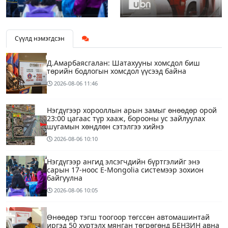
Сүүлд нэмэгдсэн
Д.Амарбаясгалан: Шатахууны хомсдол биш
төрийн бодлогын хомсдол үүсээд байна
2026-08-06
11:46
Нэгдүгээр хорооллын арын замыг өнөөдөр орой
23:00 цагаас түр хааж, борооны ус зайлуулах
шугамын хөндлөн сэтэлгээ хийнэ
2026-08-06
10:10
Нэгдүгээр ангид элсэгчдийн бүртгэлийг энэ
сарын 17-ноос E-Mongolia системээр зохион
байгуулна
2026-08-06
10:05
Өнөөдөр тэгш тоогоор төгссөн автомашинтай
иргэд 50 хүртэлх мянган төгрөгөнд БЕНЗИН авна