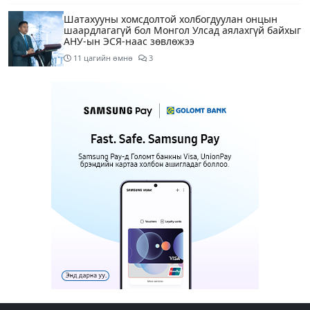
Шатахууны хомсдолтой холбогдуулан онцын
шаардлагагүй бол Монгол Улсад аялахгүй байхыг
АНУ-ын ЭСЯ-наас зөвлөжээ
11 цагийн өмнө
3
“Аяллын газрын зураг”-ийн хэвлэмэл хувилбар
Голомт банкны салбаруудад түгээгдлээ
12 цагийн өмнө
1
Нөөцийн махны бүрдүүлэлтэд Нийслэлийн Засаг
дарга Б.Пүрэвдагвыг өөрийн биеэр онцгойлон
анхаарахыг үүрэг болголоо
13 цагийн өмнө
Бүх шатанд хэмнэлтийн горимд шилжиж, найр
наадам, зөвлөгөөн, гадаад томилолтыг
хориглолоо
13 цагийн өмнө
1
Шатахуун, түлш, газрын тосны бүх