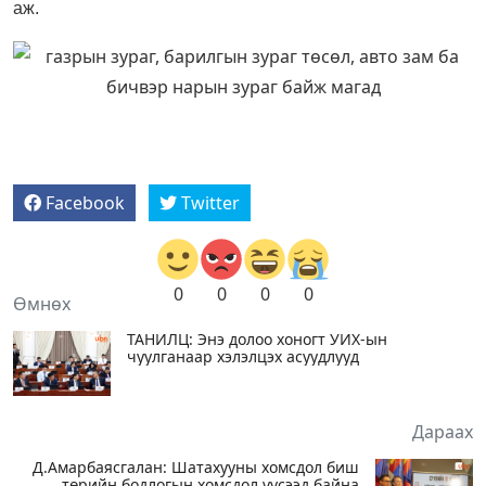
аж.
Facebook
Twitter
0
0
0
0
Өмнөх
ТАНИЛЦ: Энэ долоо хоногт УИХ-ын
чуулганаар хэлэлцэх асуудлууд
Дараах
Д.Амарбаясгалан: Шатахууны хомсдол биш
төрийн бодлогын хомсдол үүсээд байна