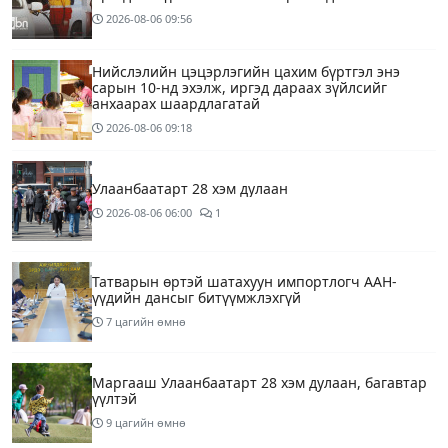
2026-08-06
09:56
Нийслэлийн цэцэрлэгийн цахим бүртгэл энэ
сарын 10-нд эхэлж, иргэд дараах зүйлсийг
анхаарах шаардлагатай
2026-08-06
09:18
Улаанбаатарт 28 хэм дулаан
2026-08-06
06:00
1
Татварын өртэй шатахуун импортлогч ААН-
үүдийн дансыг битүүмжлэхгүй
7 цагийн өмнө
Маргааш Улаанбаатарт 28 хэм дулаан, багавтар
үүлтэй
9 цагийн өмнө