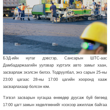
БЗД-ийн нутаг дэвсгэр, Сансарын ШТС-аас
Дамбадаржаагийн уулзвар хүртэлх авто замыг хаан,
засварлаж эхэлсэн билээ. Тодруулбал, энэ сарын 25-ны
23:00 цагаас 28-ны 17:00 цагийн хооронд хааж
засварлахаар болсон юм.
Тэгвэл засварын хугацаа өнөөдөр дуусаж буй бөгөөд
17:00 цагт замын хөдөлгөөнийг нээхээр ажиллаж байгаа