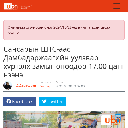
Энэ мэдээ хуучирсан буюу 2024/10/28-нд нийтлэгдсэн мэдээ
болно.
Сансарын ШТС-аас
Дамбадаржаагийн уулзвар
хүртэлх замыг өнөөдөр 17.00 цагт
нээнэ
Ангилал
Огноо
Д.Дарьсүрэн
Улс төр
2024-10-28 09:02:00
Facebook
Twitter