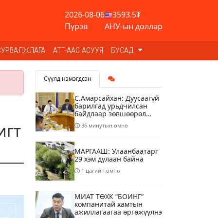
2026-08-06
3593.5₮
Пүрэв
АНУ-ын доллар
СУРВАЛЖЛАГА
АТГ-ААС АСУУЯ
БУСАД
Сүүлд нэмэгдсэн
С.Амарсайхан: Дуусаагүй
барилгад урьдчилсан
байдлаар зөвшөөрөл
гэрчилгээ олгохгүй
игт
36 минутын өмнө
байхаар зохион
байгуулалт хий
МАРГААШ: Улаанбаатарт
29 хэм дулаан байна
1 цагийн өмнө
МИАТ ТӨХК “БОИНГ“
компанитай хамтын
ажиллагаагаа өргөжүүлнэ