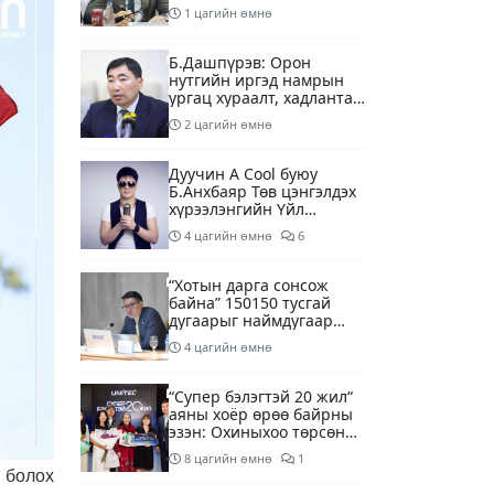
1 цагийн өмнө
Б.Дашпүрэв: Орон
нутгийн иргэд намрын
ургац хураалт, хадлантай
холбоотой ШТС-уудаар
2 цагийн өмнө
зөөврийн саваар
автобензин авч болно
Дуучин A Cool буюу
Б.Анхбаяр Төв цэнгэлдэх
хүрээлэнгийн Үйл
ажиллагаа, олон нийтийн
4 цагийн өмнө
6
тоглолт хариуцсан
захирлаар томилогджээ
“Хотын дарга сонсож
байна” 150150 тусгай
дугаарыг наймдугаар
сарын 14-нөөс
4 цагийн өмнө
ажиллуулж эхэлнэ
“Супер бэлэгтэй 20 жил“
аяны хоёр өрөө байрны
эзэн: Охиныхоо төрсөн
өдрөөр байртай болно
8 цагийн өмнө
1
гэдэг хамгийн том аз
 болох
завшаан