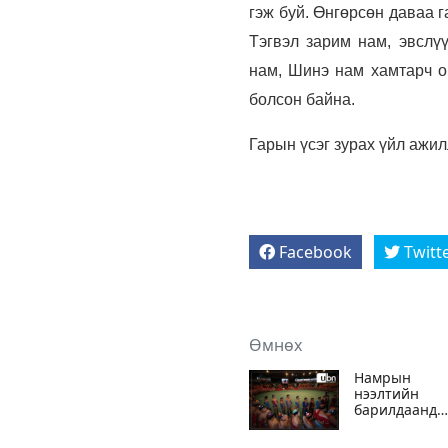
гэж буй. Өнгөрсөн даваа г
Тэгвэл зарим нам, эвслү
нам, Шинэ нам хамтарч ор
болсон байна.
Гарын үсэг зурах үйл ажил
Facebook
Twitt
Өмнөх
Намрын
нээлтийн
барилдаанд
зодоглох
бөхчүүдийг 6,