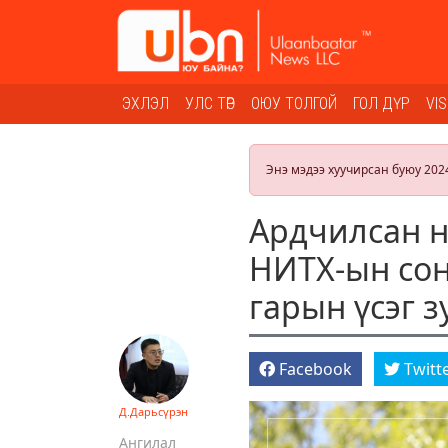
ЭХЛЭЛ
УЛС ТӨР
ОЮУ ТОЛГОЙ
ГОЛ ДҮР
VI
Энэ мэдээ хуучирсан буюу 202
Ардчилсан 
НИТХ-ын сон
гарын үсэг з
Facebook
Twitt
Д.Дарьсүрэн
Ангилал