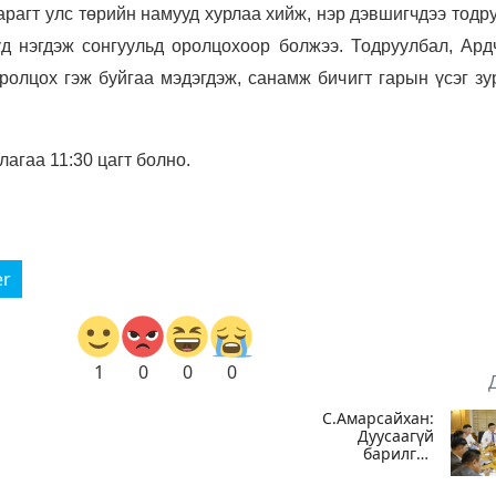
арагт улс төрийн намууд хурлаа хийж, нэр дэвшигчдээ тодр
үд нэгдэж сонгуульд оролцохоор болжээ. Тодруулбал, Ард
олцох гэж буйгаа мэдэгдэж, санамж бичигт гарын үсэг зу
лагаа 11:30 цагт болно.
er
1
0
0
0
С.Амарсайхан:
Дуусаагүй
барилгад
урьдчилсан
 7-
байдлаар