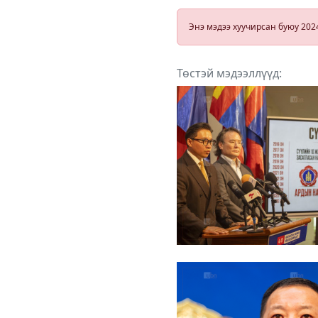
ны өдрүүдэд
бүртгэнэ
Энэ мэдээ хуучирсан буюу 202
Төстэй мэдээллүүд: