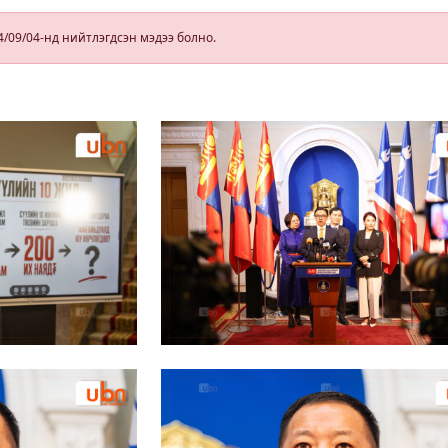
зөвшөөрөл
гэрчилгээ
4/09/04-нд нийтлэгдсэн мэдээ болно.
олгохгүй
байхаар зохион
байгуулалт хий