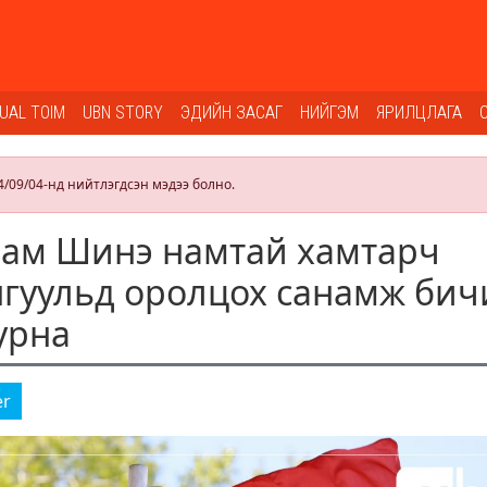
SUAL TOIM
UBN STORY
ЭДИЙН ЗАСАГ
НИЙГЭМ
ЯРИЛЦЛАГА
4/09/04-нд нийтлэгдсэн мэдээ болно.
нам Шинэ намтай хамтарч
гуульд оролцох санамж бич
урна
er