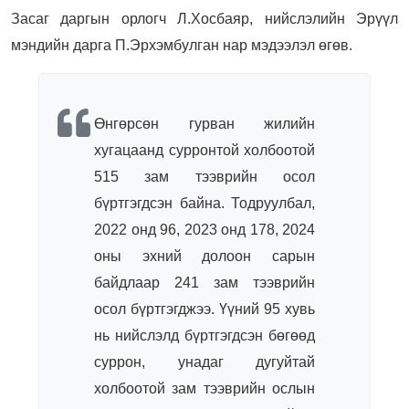
Засаг даргын орлогч Л.Хосбаяр, нийслэлийн Эрүүл
мэндийн дарга П.Эрхэмбулган нар мэдээлэл өгөв.
Өнгөрсөн гурван жилийн
хугацаанд сурронтой холбоотой
515 зам тээврийн осол
бүртгэгдсэн байна. Тодруулбал,
2022 онд 96, 2023 онд 178, 2024
оны эхний долоон сарын
байдлаар 241 зам тээврийн
осол бүртгэгджээ. Үүний 95 хувь
нь нийслэлд бүртгэгдсэн бөгөөд
суррон, унадаг дугуйтай
холбоотой зам тээврийн ослын