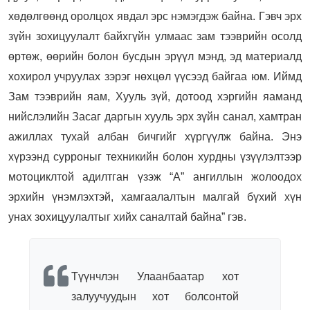
хөдөлгөөнд оролцох явдал эрс нэмэгдэж байна. Гэвч эрх
зүйн зохицуулалт байхгүйн улмаас зам тээврийн осолд
өртөж, өөрийн болон бусдын эрүүл мэнд, эд материалд
хохирол учруулах зэрэг нөхцөл үүсээд байгаа юм. Иймд
Зам тээврийн яам, Хууль зүй, дотоод хэргийн яаманд
нийслэлийн Засаг даргын хууль эрх зүйн санал, хамтран
ажиллах тухай албан бичгийг хүргүүлж байна. Энэ
хүрээнд сурроныг техникийн болон хурдны үзүүлэлтээр
мотоциклтой адилтган үзэж “А” ангиллын жолоодох
эрхийн үнэмлэхтэй, хамгаалалтын малгай бүхий хүн
унах зохицуулалтыг хийх саналтай байна” гэв.
Түүнчлэн Улаанбаатар хот
залуучуудын хот болсонтой