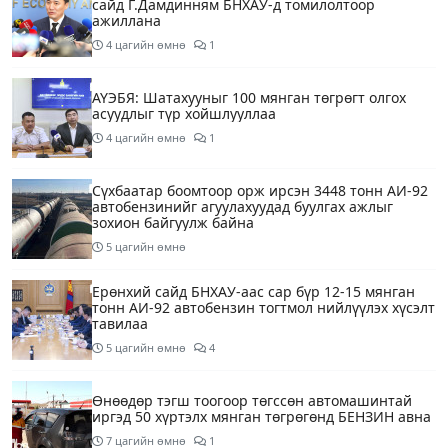
сайд Г.Дамдинням БНХАУ-д томилолтоор
ажиллана
4 цагийн өмнө
1
АҮЭБЯ: Шатахууныг 100 мянган төгрөгт олгох
асуудлыг түр хойшлууллаа
4 цагийн өмнө
1
Сүхбаатар боомтоор орж ирсэн 3448 тонн АИ-92
автобензинийг агуулахуудад буулгах ажлыг
зохион байгуулж байна
5 цагийн өмнө
Ерөнхий сайд БНХАУ-аас сар бүр 12-15 мянган
тонн АИ-92 автобензин тогтмол нийлүүлэх хүсэлт
тавилаа
5 цагийн өмнө
4
Өнөөдөр тэгш тоогоор төгссөн автомашинтай
иргэд 50 хүртэлх мянган төгрөгөнд БЕНЗИН авна
7 цагийн өмнө
1