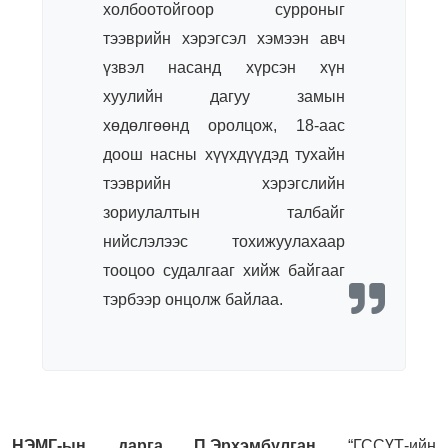
холбоотойгоор сурроныг
тээврийн хэрэгсэл хэмээн авч
үзвэл насанд хүрсэн хүн
хуулийн дагуу замын
хөдөлгөөнд оролцож, 18-аас
доош насны хүүхдүүдэд тухайн
тээврийн хэрэгслийн
зориулалтын талбайг
нийслэлээс тохижуулахаар
тооцоо судалгааг хийж байгааг
тэрбээр онцолж байлаа.
НЭМГ-ын дарга П.Эрхэмбулган
“ГССҮТ-ийн