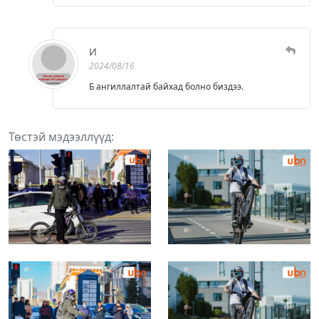
И
2024/08/16
Б ангиллалтай байхад болно биздээ.
Төстэй мэдээллүүд: