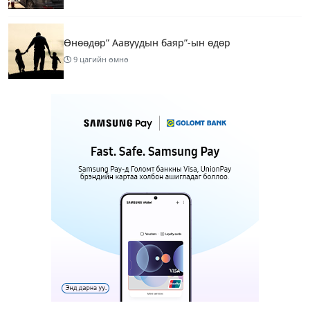
Өнөөдөр” Аавуудын баяр”-ын өдөр
9 цагийн өмнө
Улаанбаатарт 31 хэм дулаан байна
11 цагийн өмнө
МАРГААШ: Улаанбаатарт 31 хэм дулаан байна
19 цагийн өмнө
Шатахуун дамлан борлуулсан хоёр зөрчлийг
илрүүлэн шалгаж байна
21 цагийн өмнө
3