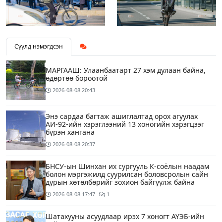
Сүүлд нэмэгдсэн
МАРГААШ: Улаанбаатарт 27 хэм дулаан байна,
өдөртөө бороотой
2026-08-08
20:43
Энэ сардаа багтаж ашиглалтад орох агуулах
АИ-92-ийн хэрэглээний 13 хоногийн хэрэгцээг
бүрэн хангана
2026-08-08
20:37
БНСУ-ын Шинхан их сургууль К-соёлын наадам
болон мэргэжилд суурилсан боловсролын сайн
дурын хөтөлбөрийг зохион байгуулж байна
2026-08-08
17:47
1
Шатахууны асуудлаар ирэх 7 хоногт АҮЭБ-ийн