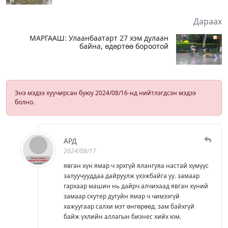
байна
Дараах
МАРГААШ: Улаанбаатарт 27 хэм дулаан
байна, өдөртөө бороотой
Энэ мэдээ хуучирсан буюу 2024/08/16-нд нийтлэгдсэн мэдээ
болно.
АРД
2024/08/17
явган хүн ямар ч эрхгүй ялангуяа настай хүмүүс
залуучууддаа дайруулж үхэжбайга уу. замаар
гархаар машин нь дайрч алчихаад явган хүний
замаар скутер дугуйн ямар ч чимээгүй
хажуугаар салхи мэт өнгөрөөд. зам байхгүй
байж үхлийн аллагын бизнес хийх юм.