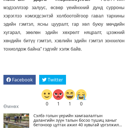
мэдээллээр залуус, өсвөр үеийнхний дунд сурроны
хэрэглээ нэмэгдсэнтэй холбоотойгоор гавал тархины
эдийн гэмтэл, ясны цууралт, гар хөл буюу мөчдийн
хугарал, зөөлөн эдийн хөхрөлт няцралт, цээжний
хөндийн битүү гэмтэл, хэвлийн эдийн гэмтэл зонхилон
тохиолдож байна” гэдгийг хэлж байв.
Facebook
Twitter
0
1
1
0
Өмнөх
Сэлбэ голын үерийн хамгаалалтын
далангийн зүүн талын босоо түшиц ханыг
бетоноор цутгах ажил 40 хувьтай үргэлжилж