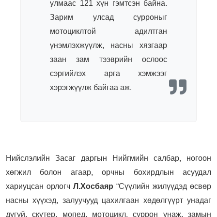
улмаас 121 хүн гэмтсэн байна.
Зарим улсад сурроныг
мотоциклтой адилтган
үнэмлэхжүүлж, насны хязгаар
заан зам тээврийн ослоос
сэргийлэх арга хэмжээг
хэрэгжүүлж байгаа аж.
Нийслэлийн Засаг даргын Нийгмийн салбар, ногоон
хөгжил болон агаар, орчны бохирдлын асуудал
хариуцсан орлогч
Л.Хосбаяр
“Сүүлийн жилүүдэд өсвөр
насны хүүхэд, залуучууд цахилгаан хөдөлгүүрт унадаг
дугуй, скүтер, мопед, мотоцикл, суррон унаж, замын