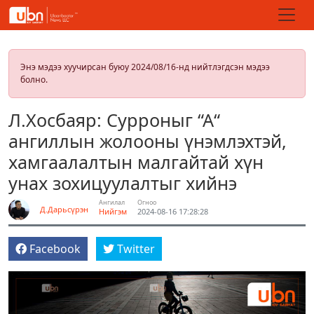
Энэ мэдээ хуучирсан буюу 2024/08/16-нд нийтлэгдсэн мэдээ
болно.
Л.Хосбаяр: Сурроныг “А“
ангиллын жолооны үнэмлэхтэй,
хамгаалалтын малгайтай хүн
унах зохицуулалтыг хийнэ
Ангилал
Огноо
Д.Дарьсүрэн
Нийгэм
2024-08-16 17:28:28
Facebook
Twitter