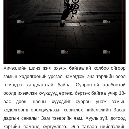
Хичээлийн шинэ жил эхэлж байгаатай холбоотойгоор
замын хөдөлгөөний урсгал нэмэгдэж, энэ төрлийн осол
нэмэгдэх хандлагатай байна. Сурронтой холбоотой
осолд ихэвчлэн хүүхдүүд өртөж, бэртэж байгаа учир 18-
аас доош насны хүүхдийг суррон унаж замын
хөдөлгөөнд оролцуулахыг хориглох нийслэлийн Засаг
даргын саналыг Зам тээврийн яам, Хууль зүй, дотоод
хэргийн яаманд хүргүүллээ. Энэ талаар нийслэлийн