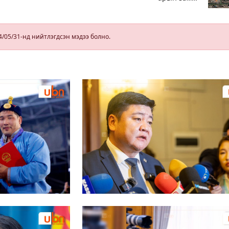
өнөөдөр орой
23:00 цагаас
түр хааж,
борооны ус
4/05/31-нд нийтлэгдсэн мэдээ болно.
зайлуулах
шугамын
хөндлөн
сэтэлгээ хийнэ