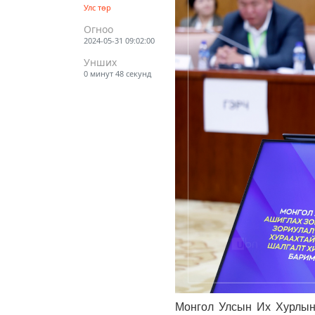
Улс төр
Огноо
2024-05-31 09:02:00
Унших
0 минут 48 секунд
Монгол Улсын Их Хурлын 