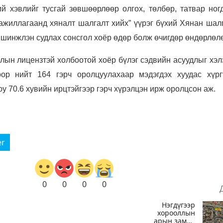
ий хэвлийг тусгай зөвшөөрлөөр олгох, төлбөр, татвар ног
ажиллагаанд хяналт шалгалт хийх” үүрэг бүхий Хянан шалг
шинжлэн судлах сонсгол хоёр өдөр болж өчигдөр өндөрлөл
ын лицензтэй холбоотой хоёр бүлэг сэдвийн асуудлыг хэл
оор нийт 164 гэрч оролцуулахаар мэдэгдэх хуудас хүрг
юу 70.6 хувийн ирцтэйгээр гэрч хүрэлцэн ирж оролцсон аж.
er
0
0
0
0
Нэгдүгээр
хорооллын
арын замыг