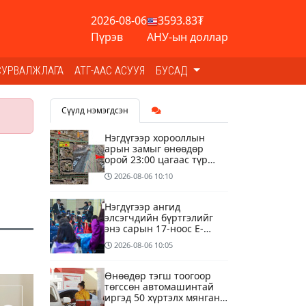
2026-08-06
3593.83₮
Пүрэв
АНУ-ын доллар
СУРВАЛЖЛАГА
АТГ-ААС АСУУЯ
БУСАД
Сүүлд нэмэгдсэн
Нэгдүгээр хорооллын
арын замыг өнөөдөр
орой 23:00 цагаас түр
хааж, борооны ус
2026-08-06
10:10
зайлуулах шугамын
хөндлөн сэтэлгээ хийнэ
Нэгдүгээр ангид
элсэгчдийн бүртгэлийг
энэ сарын 17-ноос E-
Mongolia системээр
2026-08-06
10:05
зохион байгуулна
Өнөөдөр тэгш тоогоор
төгссөн автомашинтай
иргэд 50 хүртэлх мянган