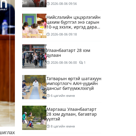
төгрөгөнд БЕНЗИН авна
2026-08-06
09:56
Нийслэлийн цэцэрлэгийн
цахим бүртгэл энэ сарын
10-нд эхэлж, иргэд дараах
зүйлсийг анхаарах
2026-08-06
09:18
шаардлагатай
Улаанбаатарт 28 хэм
дулаан
2026-08-06
06:00
1
Татварын өртэй шатахуун
импортлогч ААН-үүдийн
дансыг битүүмжлэхгүй
6 цагийн өмнө
Маргааш Улаанбаатарт
28 хэм дулаан, багавтар
үүлтэй
8 цагийн өмнө
шиглах