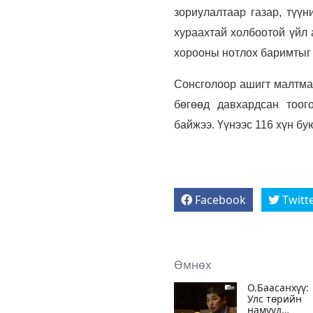
зориулалтаар газар, түүн
хураахтай холбоотой үйл 
хорооны нотлох баримтыг 
Сонсголоор ашигт малтмал
бөгөөд давхардсан тоог
байжээ. Үүнээс 116 хүн бу
Facebook
Twitt
Өмнөх
О.Баасанхүү:
Улс төрийн
намууд