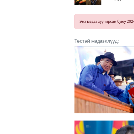
жагсаалтаар
туршлагагүй
залуучуудыг
олноор
Энэ мэдээ хуучирсан буюу 202
дэвшүүлж
байгаа нь
Парламентад
хортой
Төстэй мэдээллүүд: