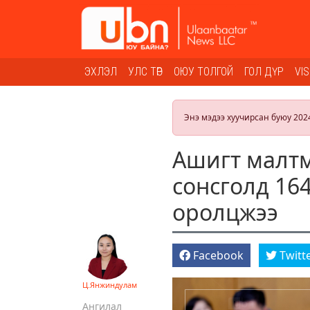
ЭХЛЭЛ
УЛС ТӨР
ОЮУ ТОЛГОЙ
ГОЛ ДҮР
VI
Энэ мэдээ хуучирсан буюу 202
Ашигт малт
сонсголд 164
оролцжээ
Facebook
Twitt
Ц.Янжиндулам
Ангилал